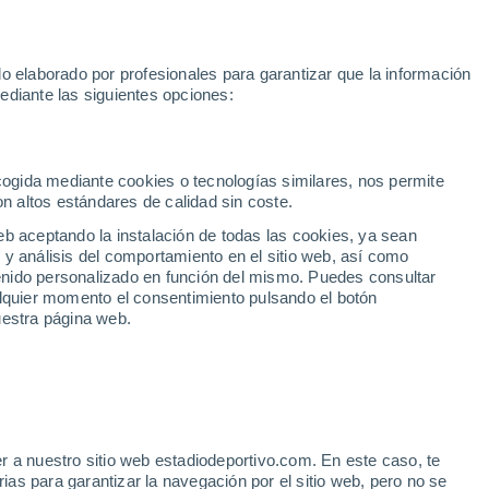
Rafa Jódar
Mundial 2030
Lamine Yamal
Luis de la Fuente
o elaborado por profesionales para garantizar que la información
Fútbol
Motor
Tenis
Baloncest
ediante las siguientes opciones:
Motociclismo
ACB
Portadas
Laliga Hypermotion
Juegos Olímpicos
UEF
Tem
MotoGP
Resultados
Clasificación
Res
Dep
Euroliga
Opinión
Juegos Olímpicos de Invierno
AD Ceuta
Albacete
Cop
ecogida mediante cookies o tecnologías similares, nos permite
on altos estándares de calidad sin coste.
Burgos
Cádiz CF
Res
eb aceptando la instalación de todas las cookies, ya sean
CD Castellón
Celta Fortuna
Mun
 y análisis del comportamiento en el sitio web, así como
Córdoba CF
Eibar
Res
ntenido personalizado en función del mismo. Puedes consultar
alquier momento el consentimiento pulsando el botón
CD Eldense
FC Andorra
Fút
uestra página web.
Girona
Granada CF
Pre
Las Palmas
Leganés
Ser
Mallorca
Oviedo
Fic
Real Sociedad B
Real Valladolid
Sel
Sabadell
Real Sporting
r a nuestro sitio web estadiodeportivo.com. En este caso, te
Mun
a a Wembanyama... y a
as para garantizar la navegación por el sitio web, pero no se
Tenerife
UD Almería