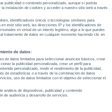
Sel
rar publicidad o contenido personalizado, aunque sí podrás
UEFA Champions League
 la instalación de cookies y acceder a nuestro sitio web a través
Can
Resultados
Clasificacion
Fút
es, identificadores únicos o tecnologías similares para
tapones, al MVP serbio en el triunfo de los
UEFA Europa League
n este sitio web, las direcciones IP y los identificadores de
1ª 
Resultados
Clasificacion
xander, Keegan Murray, Jimmy Butler...
rsonales en virtud de un interés legítimo, algo a lo que puedes
 al tratamiento de datos en cualquier momento haciendo clic en
que muchos partidos se resolvieron en el
miento de datos:
uso de datos limitados para seleccionar anuncios básicos, crear
ccionar la publicidad personalizada, crear un perfil para
ontenido personalizado, medir el rendimiento de la publicidad,
vés de estadísticas o a través de la combinación de datos
rvicios, uso de datos limitados con el objetivo de seleccionar el
e análisis de dispositivos, publicidad y contenido
n de audiencia y desarrollo de servicios.