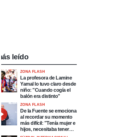
ás leído
ZONA FLASH
La profesora de Lamine
Yamal lo tuvo claro desde
niño: "Cuando cogía el
balón era distinto"
ZONA FLASH
De la Fuente se emociona
al recordar su momento
más difícil: "Tenía mujer e
hijos, necesitaba tener
ingresos y volver al