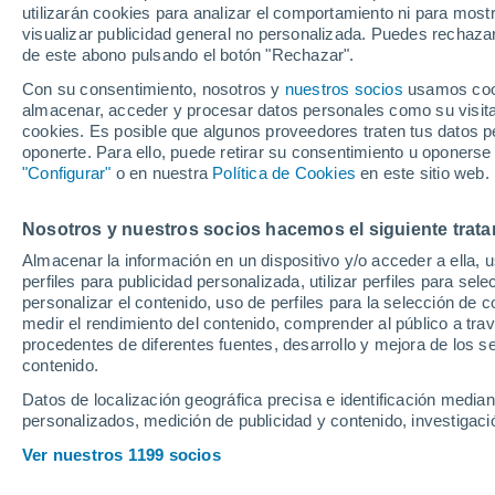
utilizarán cookies para analizar el comportamiento ni para most
Jokic
visualizar publicidad general no personalizada. Puedes rechazar
de este abono pulsando el botón "Rechazar".
Con su consentimiento, nosotros y
nuestros socios
usamos cooki
El novato planta cara, con 9 
almacenar, acceder y procesar datos personales como su visita e
Thunder; Curry, Gilgeous-Ale
cookies. Es posible que algunos proveedores traten tus datos pe
oponerte. Para ello, puede retirar su consentimiento u oponerse
destacan en una noche en la 
"Configurar"
o en nuestra
Política de Cookies
en este sitio web.
último segundo
Nosotros y nuestros socios hacemos el siguiente trata
Almacenar la información en un dispositivo y/o acceder a ella, 
perfiles para publicidad personalizada, utilizar perfiles para sele
personalizar el contenido, uso de perfiles para la selección de c
medir el rendimiento del contenido, comprender al público a tra
procedentes de diferentes fuentes, desarrollo y mejora de los se
contenido.
Datos de localización geográfica precisa e identificación mediant
personalizados, medición de publicidad y contenido, investigació
Ver nuestros 1199 socios