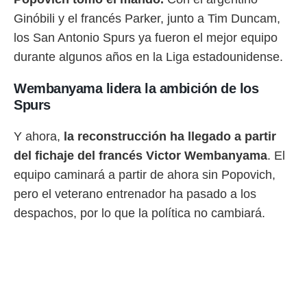
 botón
Ginóbili y el francés Parker, junto a Tim Duncam,
.
los San Antonio Spurs ya fueron el mejor equipo
nto,
durante algunos años en la Liga estadounidense.
cios
Wembanyama lidera la ambición de los
kies,
Spurs
ores únicos
as similares
nar,
Y ahora,
la reconstrucción ha llegado a partir
rocesar
del fichaje del francés Victor Wembanyama
. El
onales como
 este sitio
equipo caminará a partir de ahora sin Popovich,
recciones IP
pero el veterano entrenador ha pasado a los
ficadores de
 posible
despachos, por lo que la política no cambiará.
s
 traten tus
nales en
 interés
go a lo que
nerte. Para
retirar su