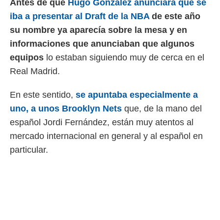
Antes de que
Hugo González anunciara que se
 mismo.
iba a presentar al Draft de la NBA
de este año
sultar más
 en nuestra
su nombre ya aparecía sobre la mesa y en
 Cookies
y
informaciones que anunciaban que algunos
ualquier
equipos
lo estaban siguiendo muy de cerca en el
ento
Real Madrid.
 botón
ación de
kies
En este sentido,
se apuntaba especialmente a
 disponible
uno, a unos Brooklyn Nets
que, de la mano del
e nuestra
español Jordi Fernández, están muy atentos al
.
mercado internacional en general y al español en
IVAMENTE,
particular.
as
 a cookies
 no aceptar
ón de
uedes
uestro sitio