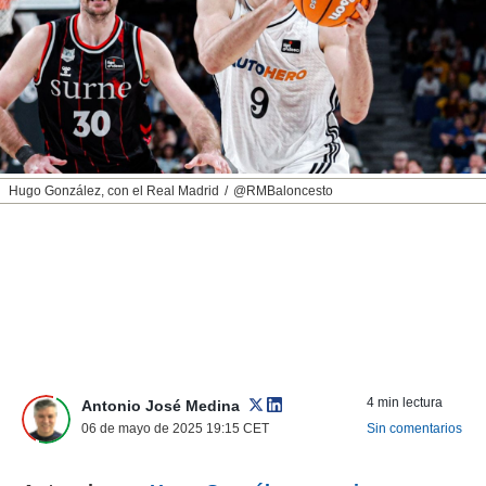
nos permite
ACEPTAR
estra
Y
ara seguir
CONTINUAR
e contenido
stándares
sin coste.
CONFIGURAR
 botón
continuar",
RECHAZAR
Hugo González, con el Real Madrid
@RMBaloncesto
der a la
ndo la
 de todas
, ya sean
de nuestros
 nos
 y análisis
tamiento en
b, así como
4 min lectura
un perfil
Antonio José Medina
para
06 de mayo de 2025 19:15
CET
Sin comentarios
ublicidad y
do en