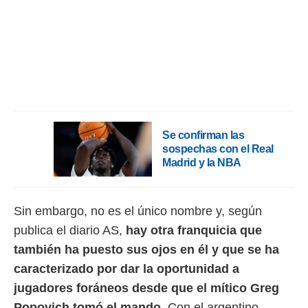
rtivo.com.
o, te
 de que
talarán
e sean
para
a
por el sitio
o se
Se confirman las
cookies para
sospechas con el Real
Madrid y la NBA
nto ni para
licidad o
ado, aunque
Sin embargo, no es el único nombre y, según
sualizar
publica el diario AS,
hay otra franquicia que
general no
ada. Puedes
también ha puesto sus ojos en él y que se ha
 instalación
caracterizado por dar la oportunidad a
y acceder a
jugadores foráneos desde que el mítico Greg
io web a
ste abono
Popovich tomó el mando.
Con el argentino