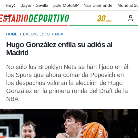
Hoy:
Bayer - Sevilla
pole MotoGP
Yan Diomande
Mundial 2
privacidad
o de
ortivo
HOME
BALONCESTO
NBA
ortivo.com)
borado por
Hugo González enfila su adiós al
es para
Madrid
ue la
 que se
e calidad.
No sólo los Brooklyn Nets se han fijado en él,
eder a este
los Spurs que ahora comanda Popovich en
ediante las
los despachos valoran la elección de Hugo
opciones:
González en la primera ronda del Draft de la
ookies y
NBA
e forma
d digital
ada, basada
mación
ediante
ecnologías