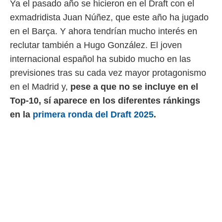
Ya el pasado año se hicieron en el Draft con el
idad
a, utilizar
exmadridista Juan Núñez, que este año ha jugado
a
en el Barça. Y ahora tendrían mucho interés en
 la
reclutar también a Hugo González. El joven
da, crear un
internacional español ha subido mucho en las
personalizar
o, uso de
previsiones tras su cada vez mayor protagonismo
a la
en el Madrid y,
pese a que no se incluye en el
e contenido
do, medir el
Top-10, sí aparece en los diferentes ránkings
 de la
en la
primera ronda del Draft 2025
.
medir el
 del
 comprender
 través de
s o a través
nación de
edentes de
fuentes,
y mejora de
os, uso de
ados con el
 seleccionar