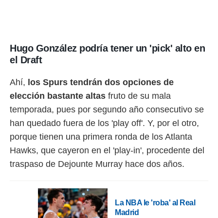
o.
calización
precisa e
ión mediante
Hugo González podría tener un 'pick' alto en
el Draft
, publicidad
dos,
Ahí,
los Spurs tendrán dos opciones de
 publicidad
elección bastante altas
fruto de su mala
,
ón de
temporada, pues por segundo año consecutivo se
 desarrollo
han quedado fuera de los 'play off'. Y, por el otro,
s.
porque tienen una primera ronda de los Atlanta
tros 1199
ios
Hawks, que cayeron en el 'play-in', procedente del
traspaso de Dejounte Murray hace dos años.
La NBA le 'roba' al Real
Madrid