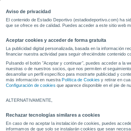
Hoy:
Yan Diomande
Aviso de privacidad
El contenido de Estadio Deportivo (estadiodeportivo.com) ha sid
que se ofrece es de calidad. Puedes acceder a este sitio web m
Laliga EA Sports
Padel
Clasificación
Resultados
Ciclismo
Aceptar cookies y acceder de forma gratuita
UFC
Alavés
Athletic Club de Bilbao
La publicidad digital personalizada, basada en la información r
financiar nuestra actividad para seguir ofreciéndote contenido c
Atlético de Madrid
FC Barcelona
Pulsando el botón "Aceptar y continuar", puedes acceder a la w
Real Betis
Celta de Vigo
nuestras o de nuestros socios, que nos permiten el seguimiento
Deportivo de A Coruña
Elche
desarrollar un perfil específico para mostrarte publicidad y co
más información en nuestra
Política de Cookies
y retirar en cu
Espanyol
Getafe
Configuración de cookies
que aparece disponible en el pie de n
Levante UD
Málaga CF
Osasuna
Racing de Santander
ALTERNATIVAMENTE,
Rayo Vallecano
Real Madrid
Real Sociedad
Sevilla FC
Rechazar tecnologías similares a cookies
HOME
BALONCESTO
NBA
NBA
Valencia CF
Villarreal CF
En caso de no aceptar la instalación de cookies, puedes accede
NBA League pass:
informamos de que solo se instalarán cookies que sean necesari