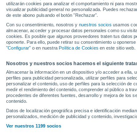
utilizarán cookies para analizar el comportamiento ni para most
suscribirte a la p
visualizar publicidad general no personalizada. Puedes rechazar
de este abono pulsando el botón "Rechazar".
la NBA
Con su consentimiento, nosotros y
nuestros socios
usamos cooki
almacenar, acceder y procesar datos personales como su visita e
cookies. Es posible que algunos proveedores traten tus datos pe
La competición más prestigio
oponerte. Para ello, puede retirar su consentimiento u oponerse
de una plataforma en streami
"Configurar"
o en nuestra
Política de Cookies
en este sitio web.
Nosotros y nuestros socios hacemos el siguiente trata
Almacenar la información en un dispositivo y/o acceder a ella, 
perfiles para publicidad personalizada, utilizar perfiles para sele
personalizar el contenido, uso de perfiles para la selección de c
medir el rendimiento del contenido, comprender al público a tra
procedentes de diferentes fuentes, desarrollo y mejora de los se
contenido.
Datos de localización geográfica precisa e identificación mediant
personalizados, medición de publicidad y contenido, investigació
Ver nuestros 1199 socios