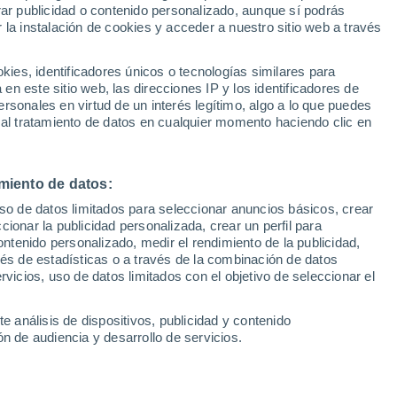
Sel
rar publicidad o contenido personalizado, aunque sí podrás
lataforma de streaming de
UEFA Champions League
 la instalación de cookies y acceder a nuestro sitio web a través
Can
Resultados
Clasificacion
Fút
es, identificadores únicos o tecnologías similares para
UEFA Europa League
n este sitio web, las direcciones IP y los identificadores de
1ª 
Resultados
Clasificacion
rsonales en virtud de un interés legítimo, algo a lo que puedes
sa de Baloncesto se podrá seguir a través
 al tratamiento de datos en cualquier momento haciendo clic en
ng exclusiva. Descubre los detalles
miento de datos:
uso de datos limitados para seleccionar anuncios básicos, crear
ccionar la publicidad personalizada, crear un perfil para
ontenido personalizado, medir el rendimiento de la publicidad,
vés de estadísticas o a través de la combinación de datos
rvicios, uso de datos limitados con el objetivo de seleccionar el
e análisis de dispositivos, publicidad y contenido
n de audiencia y desarrollo de servicios.