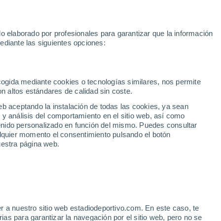
Rafa Jódar
Mundial 2030
Lamine Yamal
Luis de la Fuente
o elaborado por profesionales para garantizar que la información
Fútbol
Motor
Tenis
Baloncest
ediante las siguientes opciones:
Motociclismo
ACB
Portadas
Laliga Hypermotion
Juegos Olímpicos
UEF
Tem
MotoGP
Resultados
Clasificación
Res
Dep
Euroliga
Opinión
Juegos Olímpicos de Invierno
AD Ceuta
Albacete
Cop
ecogida mediante cookies o tecnologías similares, nos permite
on altos estándares de calidad sin coste.
Burgos
Cádiz CF
Res
eb aceptando la instalación de todas las cookies, ya sean
CD Castellón
Celta Fortuna
Mun
 y análisis del comportamiento en el sitio web, así como
Córdoba CF
Eibar
Res
ntenido personalizado en función del mismo. Puedes consultar
alquier momento el consentimiento pulsando el botón
CD Eldense
FC Andorra
Fút
uestra página web.
Girona
Granada CF
Pre
Las Palmas
Leganés
Ser
Mallorca
Oviedo
Fic
Real Sociedad B
Real Valladolid
Sel
Sabadell
Real Sporting
r a nuestro sitio web estadiodeportivo.com. En este caso, te
Mun
 precios y cómo
as para garantizar la navegación por el sitio web, pero no se
Tenerife
UD Almería