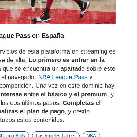
eague Pass en España
servicios de esta plataforma en streaming es
se de alta.
Lo primero es entrar en la
la que se encuentra un apartado sobre este
 el navegador
NBA League Pass
y
 competición. Una vez en este dominio hay
interese entre el básico y el premium
, y
los dos últimos pasos.
Completas el
malizas el plan de pago
, y desde
 todos estos contenidos.
hicago Bulls
Los Angeles Lakers
NBA