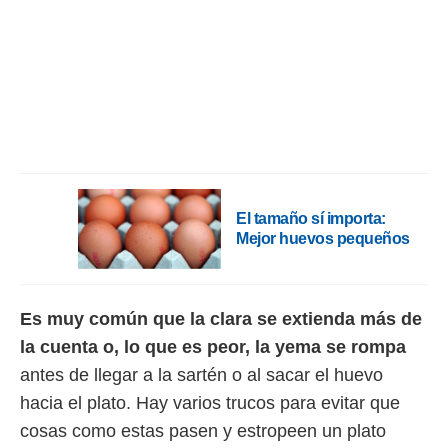
rtivo.com.
o, te
 de que
talarán
e sean
para
a
por el sitio
o se
cookies para
El tamaño sí importa:
Mejor huevos pequeños
nto ni para
licidad o
ado, aunque
Es muy común que la clara se extienda más de
sualizar
general no
la cuenta o, lo que es peor, la yema se rompa
ada. Puedes
antes de llegar a la sartén o al sacar el huevo
 instalación
y acceder a
hacia el plato. Hay varios trucos para evitar que
io web a
cosas como estas pasen y estropeen un plato
ste abono