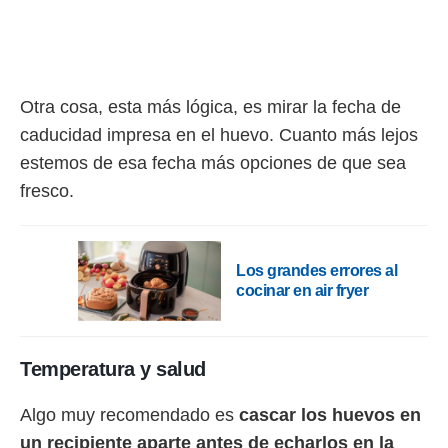
o.
calización
precisa e
ión mediante
Otra cosa, esta más lógica, es mirar la fecha de
, publicidad
caducidad impresa en el huevo. Cuanto más lejos
dos,
estemos de esa fecha más opciones de que sea
 publicidad
fresco.
,
ón de
 desarrollo
s.
Los grandes errores al
tros 1199
cocinar en air fryer
ios
Temperatura y salud
Algo muy recomendado es
cascar los huevos en
un recipiente aparte antes de echarlos en la