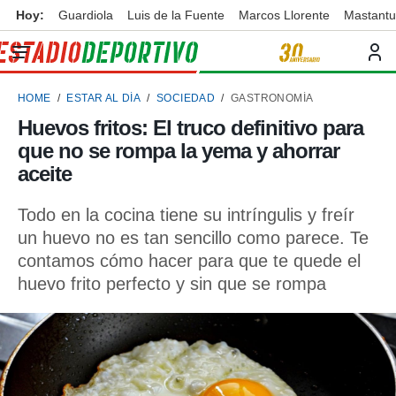
Hoy:
Guardiola
Luis de la Fuente
Marcos Llorente
Mastant
privacidad
o de
ortivo
HOME
ESTAR AL DÍA
SOCIEDAD
GASTRONOMÍA
ortivo.com)
borado por
Huevos fritos: El truco definitivo para
es para
que no se rompa la yema y ahorrar
ue la
 que se
aceite
e calidad.
eder a este
Todo en la cocina tiene su intríngulis y freír
ediante las
un huevo no es tan sencillo como parece. Te
opciones:
contamos cómo hacer para que te quede el
ookies y
huevo frito perfecto y sin que se rompa
e forma
d digital
ada, basada
mación
ediante
ecnologías