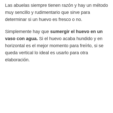
idad
Las abuelas siempre tienen razón y hay un método
a, utilizar
a
muy sencillo y rudimentario que sirve para
 la
determinar si un huevo es fresco o no.
da, crear un
personalizar
Simplemente hay que
sumergir el huevo en un
o, uso de
vaso con agua.
Si el huevo acaba hundido y en
a la
e contenido
horizontal es el mejor momento para freírlo, si se
do, medir el
queda vertical lo ideal es usarlo para otra
 de la
medir el
elaboración.
 del
 comprender
 través de
s o a través
nación de
edentes de
fuentes,
y mejora de
os, uso de
ados con el
 seleccionar