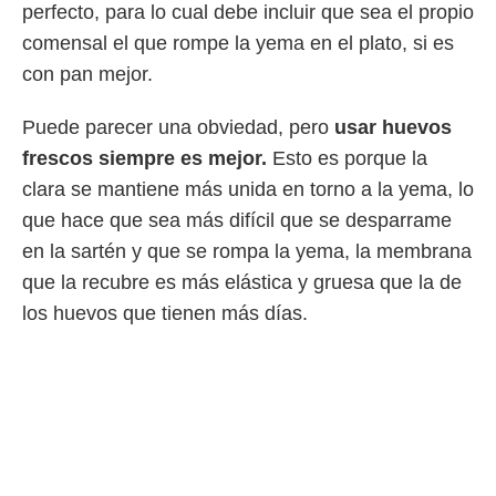
 botón
perfecto, para lo cual debe incluir que sea el propio
.
comensal el que rompe la yema en el plato, si es
con pan mejor.
nto,
Puede parecer una obviedad, pero
usar huevos
cios
kies,
frescos siempre es mejor.
Esto es porque la
ores únicos
clara se mantiene más unida en torno a la yema, lo
as similares
nar,
que hace que sea más difícil que se desparrame
rocesar
en la sartén y que se rompa la yema, la membrana
onales como
 este sitio
que la recubre es más elástica y gruesa que la de
recciones IP
los huevos que tienen más días.
ficadores de
 posible
s
 traten tus
nales en
 interés
go a lo que
nerte. Para
retirar su