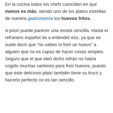
En la cocina todos los chefs coinciden en que
 mismo.
sultar más
menos es más
, siendo uno de los platos estrellas
 en nuestra
de nuestra
gastronomía
los
huevos fritos.
 Cookies
y
ualquier
A priori puede parecer una receta sencilla. Hasta el
ento
refranero español da a entender eso, ya que se
 botón
ación de
suele decir que "no sabes ni freír un huevo" a
kies
alguien que no es capaz de hacer cosas simples.
 disponible
e nuestra
Seguro que el que ideó dicho refrán no había
.
cogido muchas sartenes para freír huevos, puesto
IVAMENTE,
que este delicioso plato también tiene su truco y
hacerlo perfecto no es tan sencillo.
as
 a cookies
 no aceptar
ón de
uedes
uestro sitio