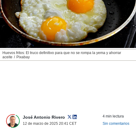
nos permite
ACEPTAR
estra
Y
ara seguir
CONTINUAR
e contenido
stándares
sin coste.
CONFIGURAR
 botón
continuar",
RECHAZAR
Huevos fritos: El truco definitivo para que no se rompa la yema y ahorrar
der a la
aceite
Pixabay
ndo la
 de todas
, ya sean
de nuestros
 nos
 y análisis
tamiento en
b, así como
un perfil
4 min lectura
José Antonio Rivero
para
12 de marzo de 2025 20:41
CET
Sin comentarios
ublicidad y
do en