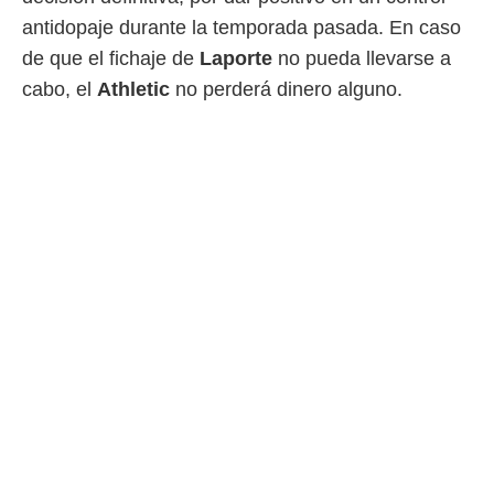
ento u
antidopaje durante la temporada pasada. En caso
 de datos
de que el fichaje de
Laporte
no pueda llevarse a
er momento
cabo, el
Athletic
no perderá dinero alguno.
ic en
o en
 Cookies
en
eb.
y
socios
el
to de
la
 en un
 y/o acceder
 de datos
ara
 anuncios
ar perfiles