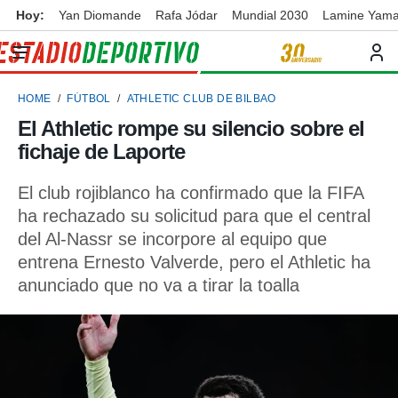
Hoy:
Yan Diomande
Rafa Jódar
Mundial 2030
Lamine Yama
privacidad
o de
ortivo
HOME
FÚTBOL
ATHLETIC CLUB DE BILBAO
ortivo.com)
borado por
El Athletic rompe su silencio sobre el
es para
fichaje de Laporte
ue la
 que se
e calidad.
El club rojiblanco ha confirmado que la FIFA
eder a este
ha rechazado su solicitud para que el central
ediante las
del Al-Nassr se incorpore al equipo que
opciones:
entrena Ernesto Valverde, pero el Athletic ha
ookies y
anunciado que no va a tirar la toalla
e forma
d digital
ada, basada
mación
ediante
ecnologías