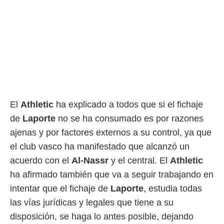
rtivo.com.
o, te
 de que
talarán
e sean
para
a
por el sitio
o se
El
Athletic
ha explicado a todos que si el fichaje
cookies para
de
Laporte
no se ha consumado es por razones
nto ni para
ajenas y por factores externos a su control, ya que
licidad o
el club vasco ha manifestado que alcanzó un
ado, aunque
acuerdo con el
Al-Nassr
y el central. El
Athletic
sualizar
general no
ha afirmado también que va a seguir trabajando en
ada. Puedes
intentar que el fichaje de
Laporte
, estudia todas
 instalación
y acceder a
las vías jurídicas y legales que tiene a su
io web a
disposición, se haga lo antes posible, dejando
ste abono