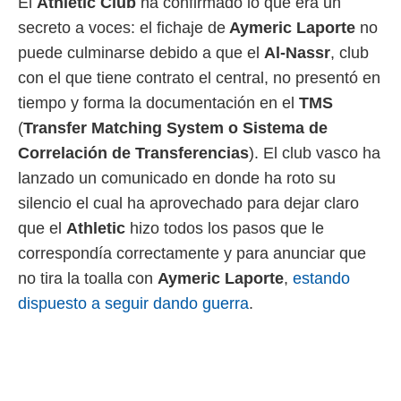
El
Athletic Club
ha confirmado lo que era un
 mismo.
secreto a voces: el fichaje de
Aymeric Laporte
no
sultar más
 en nuestra
puede culminarse debido a que el
Al-Nassr
, club
 Cookies
y
con el que tiene contrato el central, no presentó en
ualquier
tiempo y forma la documentación en el
TMS
ento
(
Transfer Matching System o Sistema de
 botón
Correlación de Transferencias
). El club vasco ha
ación de
kies
lanzado un comunicado en donde ha roto su
 disponible
silencio el cual ha aprovechado para dejar claro
e nuestra
.
que el
Athletic
hizo todos los pasos que le
correspondía correctamente y para anunciar que
IVAMENTE,
no tira la toalla con
Aymeric Laporte
,
estando
dispuesto a seguir dando guerra
.
as
 a cookies
 no aceptar
ón de
uedes
uestro sitio