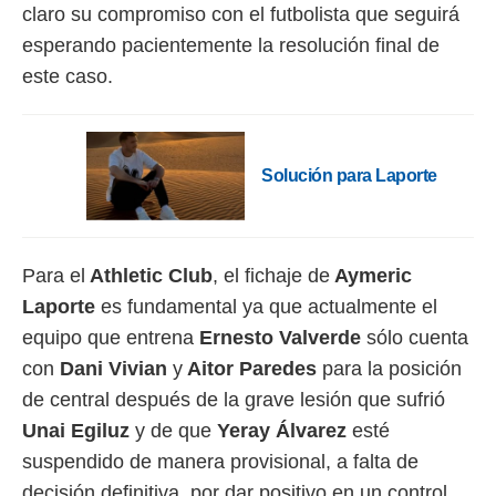
 botón
claro su compromiso con el futbolista que seguirá
.
esperando pacientemente la resolución final de
este caso.
nto,
cios
kies,
ores únicos
Solución para Laporte
as similares
nar,
rocesar
onales como
 este sitio
Para el
Athletic Club
, el fichaje de
Aymeric
recciones IP
Laporte
es fundamental ya que actualmente el
ficadores de
equipo que entrena
Ernesto Valverde
sólo cuenta
 posible
s
con
Dani Vivian
y
Aitor Paredes
para la posición
 traten tus
de central después de la grave lesión que sufrió
nales en
 interés
Unai Egiluz
y de que
Yeray Álvarez
esté
go a lo que
suspendido de manera provisional, a falta de
nerte. Para
retirar su
decisión definitiva, por dar positivo en un control