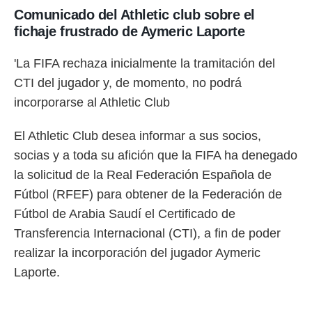
o.
Comunicado del Athletic club sobre el
fichaje frustrado de Aymeric Laporte
calización
precisa e
ión mediante
'La FIFA rechaza inicialmente la tramitación del
CTI del jugador y, de momento, no podrá
, publicidad
incorporarse al Athletic Club
dos,
 publicidad
El Athletic Club desea informar a sus socios,
,
ón de
socias y a toda su afición que la FIFA ha denegado
 desarrollo
la solicitud de la Real Federación Española de
s.
Fútbol (RFEF) para obtener de la Federación de
tros 1199
ios
Fútbol de Arabia Saudí el Certificado de
Transferencia Internacional (CTI), a fin de poder
realizar la incorporación del jugador Aymeric
Laporte.