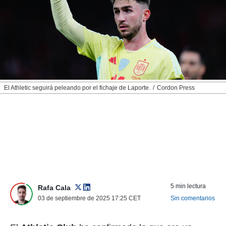
nos permite
ACEPTAR
estra
Y
ara seguir
CONTINUAR
e contenido
stándares
sin coste.
CONFIGURAR
 botón
continuar",
RECHAZAR
El Athletic seguirá peleando por el fichaje de Laporte.
Cordon Press
der a la
ndo la
 de todas
, ya sean
de nuestros
 nos
 y análisis
tamiento en
b, así como
5 min lectura
un perfil
Rafa Cala
para
03 de septiembre de 2025 17:25
CET
Sin comentarios
ublicidad y
do en