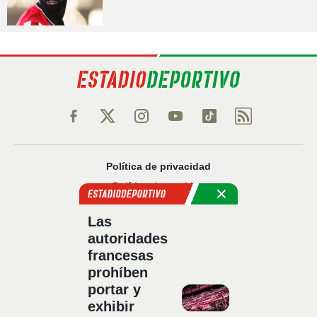
Política de privacidad
Política de cookies
Política Comercial
Las
Aviso legal
autoridades
Configuración de privacidad
francesas
Sobre nosotros
prohíben
Código Ético
portar y
exhibir