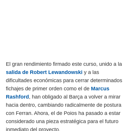
o.
calización
precisa e
ión mediante
, publicidad
dos,
 publicidad
,
ón de
El gran rendimiento firmado este curso, unido a la
 desarrollo
salida de Robert Lewandowski
y a las
s.
dificultades económicas para cerrar determinados
tros 1199
fichajes de primer orden como el de
Marcus
ios
Rashford
, han obligado al Barça a volver a mirar
hacia dentro, cambiando radicalmente de postura
con Ferran. Ahora, el de Poios ha pasado a estar
considerado una pieza estratégica para el futuro
inmediato del proyecto.