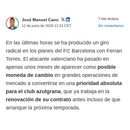
 mismo.
sultar más
 en nuestra
7 min lectura
José Manuel Cano
 Cookies
y
12 de junio de 2026 13:33
CET
Sin comentarios
ualquier
ento
En las últimas horas se ha producido un giro
 botón
ación de
radical en los planes del FC Barcelona con Ferran
kies
Torres. El atacante valenciano ha pasado en
 disponible
e nuestra
apenas unos meses de aparecer como
posible
.
moneda de cambio
en grandes operaciones de
mercado a convertirse en una
prioridad absoluta
IVAMENTE,
para el club azulgrana
, que ya trabaja en la
renovación de su contrato
antes incluso de que
as
 a cookies
arranque la próxima temporada.
 no aceptar
ón de
uedes
uestro sitio