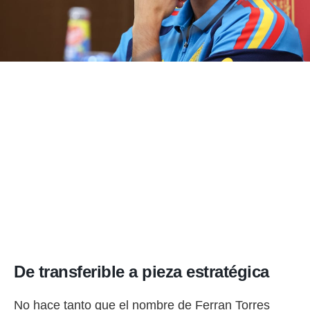
ento u
 de datos
er momento
ic en
o en
 Cookies
en
eb.
y
socios
el
to de
la
 en un
 y/o acceder
 de datos
De transferible a pieza estratégica
ara
 anuncios
ar perfiles
No hace tanto que el nombre de Ferran Torres