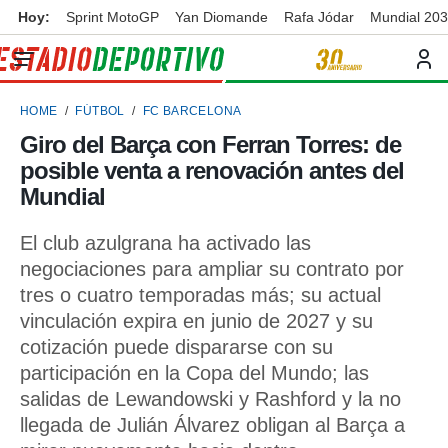
Hoy:
Sprint MotoGP
Yan Diomande
Rafa Jódar
Mundial 20
privacidad
o de
ortivo
HOME
FÚTBOL
FC BARCELONA
ortivo.com)
borado por
Giro del Barça con Ferran Torres: de
es para
posible venta a renovación antes del
ue la
 que se
Mundial
e calidad.
eder a este
El club azulgrana ha activado las
ediante las
negociaciones para ampliar su contrato por
opciones:
tres o cuatro temporadas más; su actual
ookies y
vinculación expira en junio de 2027 y su
e forma
cotización puede dispararse con su
participación en la Copa del Mundo; las
d digital
ada, basada
salidas de Lewandowski y Rashford y la no
mación
llegada de Julián Álvarez obligan al Barça a
ediante
ecnologías