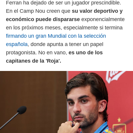
 botón
Ferran ha dejado de ser un jugador prescindible.
.
En el Camp Nou creen que
su valor deportivo y
económico puede dispararse
exponencialmente
nto,
en los próximos meses, especialmente si termina
cios
firmando un gran Mundial con la selección
kies,
española
, donde apunta a tener un papel
ores únicos
as similares
protagonista. No en vano,
es uno de los
nar,
capitanes de la 'Roja'.
rocesar
onales como
 este sitio
recciones IP
ficadores de
 posible
s
 traten tus
nales en
 interés
go a lo que
nerte. Para
retirar su