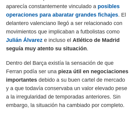
idad
aparecía constantemente vinculado a
posibles
a, utilizar
a
operaciones para abaratar grandes fichajes
. El
 la
delantero valenciano llegó a ser relacionado con
da, crear un
movimientos que implicaban a futbolistas como
personalizar
Julián Álvarez
e incluso el
Atlético de Madrid
o, uso de
a la
seguía muy atento su situación
.
e contenido
do, medir el
Dentro del Barça existía la sensación de que
 de la
medir el
Ferran podía ser una
pieza útil en negociaciones
 del
importantes
debido a su buen cartel de mercado
 comprender
 través de
y a que todavía conservaba un valor elevado pese
s o a través
a la irregularidad de temporadas anteriores. Sin
nación de
embargo, la situación ha cambiado por completo.
edentes de
fuentes,
y mejora de
os, uso de
ados con el
 seleccionar