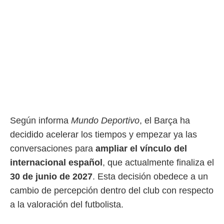
rtivo.com.
o, te
 de que
talarán
e sean
para
a
por el sitio
o se
cookies para
Según informa
Mundo Deportivo
, el Barça ha
nto ni para
licidad o
decidido acelerar los tiempos y empezar ya las
conversaciones para
ampliar el vínculo del
ado, aunque
sualizar
internacional español
, que actualmente finaliza el
general no
30 de junio de 2027
. Esta decisión obedece a un
ada. Puedes
 instalación
cambio de percepción dentro del club con respecto
y acceder a
a la valoración del futbolista.
io web a
ste abono