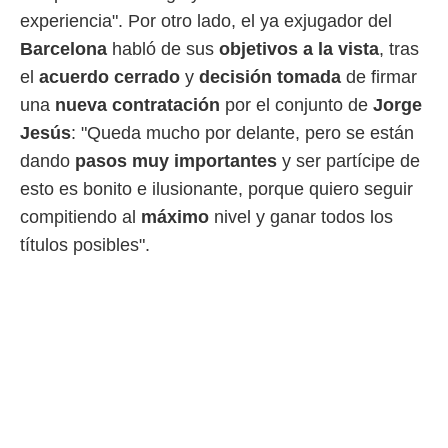
ento u
experiencia". Por otro lado, el ya exjugador del
 de datos
Barcelona
habló de sus
objetivos a la vista
, tras
er momento
el
acuerdo cerrado
y
decisión tomada
de firmar
ic en
o en
una
nueva contratación
por el conjunto de
Jorge
Jesús
: "Queda mucho por delante, pero se están
 Cookies
en
dando
pasos muy importantes
y ser partícipe de
eb.
esto es bonito e ilusionante, porque quiero seguir
y
compitiendo al
máximo
nivel y ganar todos los
socios
el
títulos posibles".
to de
la
 en un
 y/o acceder
 de datos
ara
 anuncios
ar perfiles