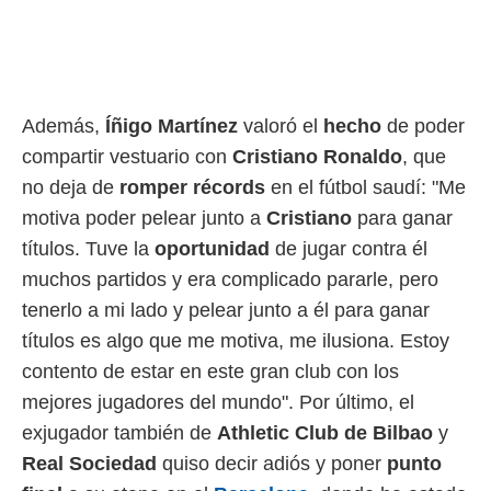
idad
a, utilizar
a
 la
da, crear un
Además,
Íñigo Martínez
valoró el
hecho
de poder
personalizar
o, uso de
compartir vestuario con
Cristiano Ronaldo
, que
a la
no deja de
romper récords
en el fútbol saudí: "Me
e contenido
do, medir el
motiva poder pelear junto a
Cristiano
para ganar
 de la
títulos. Tuve la
oportunidad
de jugar contra él
medir el
 del
muchos partidos y era complicado pararle, pero
 comprender
tenerlo a mi lado y pelear junto a él para ganar
 través de
títulos es algo que me motiva, me ilusiona. Estoy
s o a través
nación de
contento de estar en este gran club con los
edentes de
mejores jugadores del mundo". Por último, el
fuentes,
y mejora de
exjugador también de
Athletic Club de Bilbao
y
os, uso de
Real Sociedad
quiso decir adiós y poner
punto
ados con el
 seleccionar