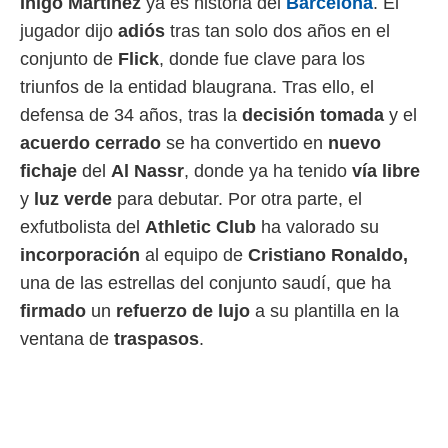
Íñigo Martínez
ya es historia del
Barcelona
. El
 mismo.
jugador dijo
adiós
tras tan solo dos años en el
sultar más
 en nuestra
conjunto de
Flick
, donde fue clave para los
 Cookies
y
triunfos de la entidad blaugrana. Tras ello, el
ualquier
defensa de 34 años, tras la
decisión tomada
y el
ento
acuerdo cerrado
se ha convertido en
nuevo
 botón
fichaje
del
Al Nassr
, donde ya ha tenido
vía libre
ación de
kies
y
luz verde
para debutar. Por otra parte, el
 disponible
exfutbolista del
Athletic Club
ha valorado su
e nuestra
.
incorporación
al equipo de
Cristiano Ronaldo,
una de las estrellas del conjunto saudí, que ha
IVAMENTE,
firmado
un
refuerzo de lujo
a su plantilla en la
ventana de
traspasos
.
as
 a cookies
 no aceptar
ón de
uedes
uestro sitio