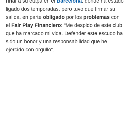
final
a su etapa en el
Barcelona
, donde ha estado
o.
ligado dos temporadas, pero tuvo que firmar su
calización
salida, en parte
obligado
por los
problemas
con
precisa e
ión mediante
el
Fair Play Financiero
: "Me despido de este club
que ha marcado mi vida. Defender este escudo ha
, publicidad
sido un honor y una responsabilidad que he
dos,
ejercido con orgullo”.
 publicidad
,
ón de
 desarrollo
s.
tros 1199
ios