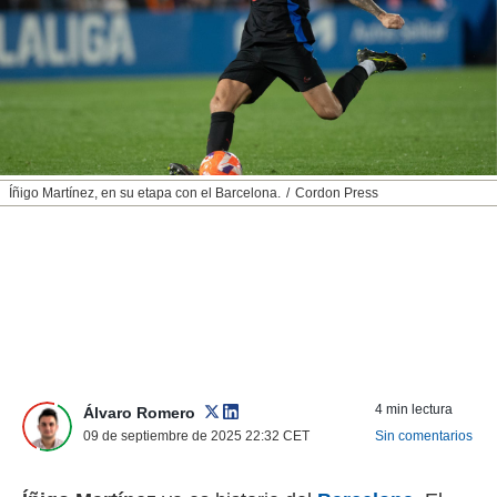
nos permite
ACEPTAR
estra
Y
ara seguir
CONTINUAR
e contenido
stándares
sin coste.
CONFIGURAR
 botón
continuar",
RECHAZAR
Íñigo Martínez, en su etapa con el Barcelona.
Cordon Press
der a la
ndo la
 de todas
, ya sean
de nuestros
 nos
 y análisis
tamiento en
b, así como
4 min lectura
un perfil
Álvaro Romero
para
09 de septiembre de 2025 22:32
CET
Sin comentarios
ublicidad y
do en