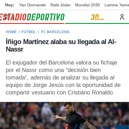
Hoy:
Yan Diomande
Rafa Jódar
Mundial 2030
Lamine Yama
privacidad
o de
ortivo
HOME
FÚTBOL
FC BARCELONA
ortivo.com)
borado por
Íñigo Martínez alaba su llegada al Al-
es para
Nassr
ue la
 que se
e calidad.
El exjugador del Barcelona valora su fichaje
eder a este
por el Nassr como una "decisión bien
ediante las
tomada", además de analizar su llegada al
opciones:
equipo de Jorge Jesús con la oportunidad de
ookies y
compartir vestuario con Cristiano Ronaldo
e forma
d digital
ada, basada
mación
ediante
ecnologías