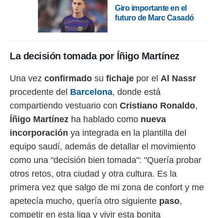
 botón
Giro importante en el
.
futuro de Marc Casadó
nto,
La decisión tomada por Íñigo Martínez
cios
kies,
ores únicos
Una vez
confirmado
su
fichaje
por el
Al Nassr
as similares
procedente del
Barcelona
, donde está
nar,
rocesar
compartiendo vestuario con
Cristiano Ronaldo
,
onales como
Íñigo Martínez
ha hablado como
nueva
 este sitio
recciones IP
incorporación
ya integrada en la plantilla del
ficadores de
equipo saudí, además de detallar el movimiento
 posible
s
como una "decisión bien tomada": "Quería probar
 traten tus
otros retos, otra ciudad y otra cultura. Es la
nales en
 interés
primera vez que salgo de mi zona de confort y me
go a lo que
apetecía mucho, quería otro siguiente
paso
,
nerte. Para
retirar su
competir en esta liga y vivir esta bonita