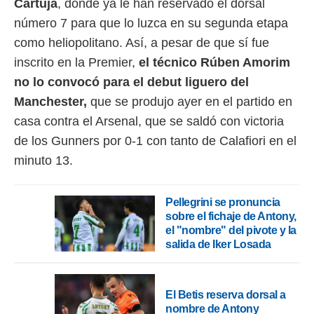
Cartuja
, donde ya le han reservado el dorsal
 botón
.
número 7 para que lo luzca en su segunda etapa
como heliopolitano. Así, a pesar de que sí fue
nto,
inscrito en la Premier,
el técnico Rúben Amorim
cios
no lo convocó para el debut liguero del
kies,
Manchester,
que se produjo ayer en el partido en
ores únicos
as similares
casa contra el Arsenal, que se saldó con victoria
nar,
de los Gunners por 0-1 con tanto de Calafiori en el
rocesar
minuto 13.
onales como
 este sitio
recciones IP
ficadores de
Pellegrini se pronuncia
 posible
sobre el fichaje de Antony,
s
el "nombre" del pivote y la
 traten tus
salida de Iker Losada
nales en
 interés
go a lo que
nerte. Para
El Betis reserva dorsal a
retirar su
nombre de Antony