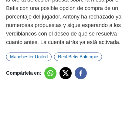
o.
Betis con una posible opción de compra de un
calización
porcentaje del jugador. Antony ha rechazado ya
precisa e
numerosas propuestas y sigue esperando a los
ión mediante
verdiblancos con el deseo de que se resuelva
, publicidad
cuanto antes. La cuenta atrás ya está activada.
dos,
 publicidad
Manchester United
Real Betis Balompie
,
ón de
 desarrollo
Compártela en:
s.
tros 1199
ios