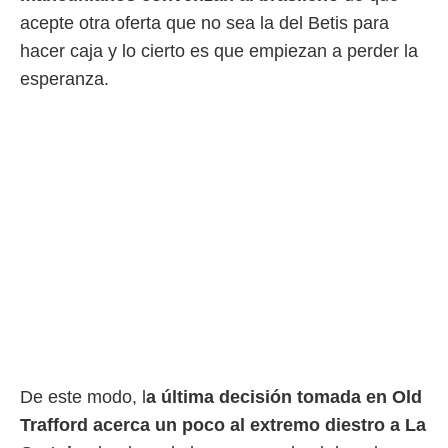
acepte otra oferta que no sea la del Betis para
rtivo.com.
hacer caja y lo cierto es que empiezan a perder la
o, te
 de que
esperanza.
talarán
e sean
para
a
por el sitio
o se
cookies para
nto ni para
licidad o
ado, aunque
sualizar
general no
ada. Puedes
 instalación
De este modo, l
a última decisión tomada en Old
y acceder a
io web a
Trafford acerca un poco al extremo diestro a La
ste abono