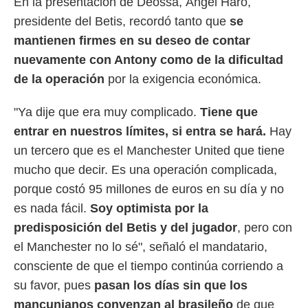
En la presentación de Deossa, Ángel Haro,
 mismo.
presidente del Betis, recordó tanto que
se
sultar más
 en nuestra
mantienen firmes en su deseo de contar
 Cookies
y
nuevamente con Antony como de la dificultad
ualquier
de la operación
por la exigencia económica.
ento
 botón
"Ya dije que era muy complicado.
Tiene que
ación de
entrar en nuestros límites, si entra se hará.
Hay
kies
 disponible
un tercero que es el Manchester United que tiene
e nuestra
mucho que decir. Es una operación complicada,
.
porque costó 95 millones de euros en su día y no
IVAMENTE,
es nada fácil.
Soy optimista por la
predisposición del Betis y del jugador
, pero con
as
el Manchester no lo sé", señaló el mandatario,
 a cookies
consciente de que el tiempo continúa corriendo a
 no aceptar
ón de
su favor, pues
pasan los días sin que los
uedes
mancunianos convenzan al brasileño
de que
uestro sitio