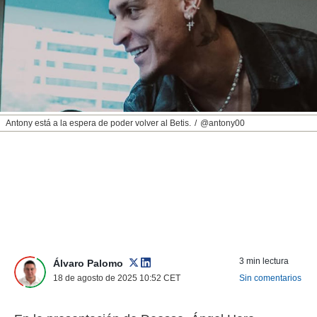
nos permite
ACEPTAR
estra
Y
ara seguir
CONTINUAR
e contenido
stándares
sin coste.
CONFIGURAR
 botón
continuar",
RECHAZAR
Antony está a la espera de poder volver al Betis.
@antony00
der a la
ndo la
 de todas
, ya sean
de nuestros
 nos
 y análisis
tamiento en
b, así como
3 min lectura
un perfil
Álvaro Palomo
para
18 de agosto de 2025 10:52
CET
Sin comentarios
ublicidad y
do en