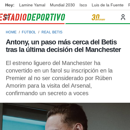
Hoy:
Lamine Yamal
Mundial 2030
Isco
Luis de la Fuente
privacidad
o de
ortivo
HOME
FÚTBOL
REAL BETIS
ortivo.com)
borado por
Antony, un paso más cerca del Betis
es para
tras la última decisión del Manchester
ue la
 que se
e calidad.
El estreno liguero del Manchester ha
eder a este
convertido en un farol su inscripción en la
ediante las
Premier al no ser considerado por Rúben
opciones:
Amorim para la visita del Arsenal,
ookies y
confirmando un secreto a voces
e forma
d digital
ada, basada
mación
ediante
ecnologías