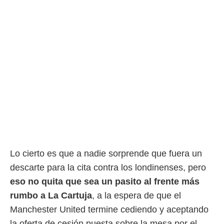
idad
a, utilizar
a
 la
da, crear un
personalizar
o, uso de
a la
e contenido
do, medir el
 de la
medir el
 del
 comprender
 través de
Lo cierto es que a nadie sorprende que fuera un
s o a través
nación de
descarte para la cita contra los londinenses, pero
edentes de
eso no quita que sea un pasito al frente más
fuentes,
y mejora de
rumbo a La Cartuja
, a la espera de que el
os, uso de
Manchester United termine cediendo y aceptando
ados con el
 seleccionar
la oferta de cesión puesta sobre la mesa por el