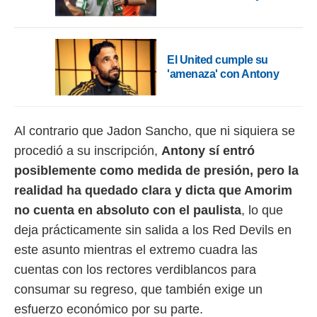
ento u
 de datos
er momento
ic en
El United cumple su
o en
'amenaza' con Antony
 Cookies
en
eb.
Al contrario que Jadon Sancho, que ni siquiera se
y
procedió a su inscripción,
Antony sí entró
socios
el
posiblemente como medida de presión, pero la
realidad ha quedado clara y dicta que Amorim
to de
no cuenta en absoluto con el paulista
, lo que
la
deja prácticamente sin salida a los Red Devils en
 en un
este asunto mientras el extremo cuadra las
 y/o acceder
 de datos
cuentas con los rectores verdiblancos para
ara
consumar su regreso, que también exige un
 anuncios
ar perfiles
esfuerzo económico por su parte.