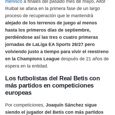
menisco
a finales del pasado mes de mayo, Aitor
idad
a, utilizar
Ruibal se afana en la primera fase de un largo
a
proceso de recuperación que le mantendrá
 la
alejado de los terrenos de juego al menos
da, crear un
hasta los primeros días de septiembre
,
personalizar
o, uso de
perdiéndose así las tres o cuatro primeras
a la
jornadas de LaLiga EA Sports 26/27 pero
e contenido
do, medir el
volviendo justo a tiempo para vivir el reestreno
 de la
en la Champions League
después de 21 años de
medir el
 del
espera en la entidad.
 comprender
 través de
Los futbolistas del Real Betis con
s o a través
más partidos en competiciones
nación de
edentes de
europeas
fuentes,
y mejora de
os, uso de
Por competiciones,
Joaquín Sánchez sigue
ados con el
siendo el jugador del Betis con más partidos
 seleccionar