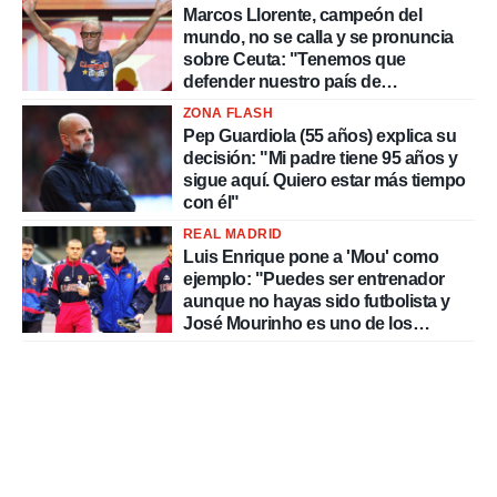
Marcos Llorente, campeón del
mundo, no se calla y se pronuncia
sobre Ceuta: "Tenemos que
defender nuestro país de
delincuentes"
ZONA FLASH
Pep Guardiola (55 años) explica su
decisión: "Mi padre tiene 95 años y
sigue aquí. Quiero estar más tiempo
con él"
REAL MADRID
Luis Enrique pone a 'Mou' como
ejemplo: "Puedes ser entrenador
aunque no hayas sido futbolista y
José Mourinho es uno de los
mejores casos"