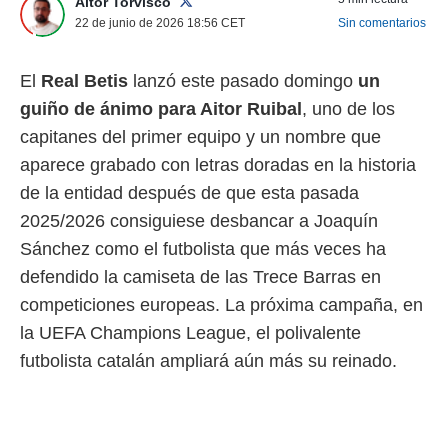
Aitor Torvisco
 mismo.
22 de junio de 2026 18:56
CET
Sin comentarios
sultar más
 en nuestra
 Cookies
y
El
Real Betis
lanzó este pasado domingo
un
ualquier
guiño de ánimo para Aitor Ruibal
, uno de los
ento
capitanes del primer equipo y un nombre que
 botón
aparece grabado con letras doradas en la historia
ación de
kies
de la entidad después de que esta pasada
 disponible
2025/2026 consiguiese desbancar a Joaquín
e nuestra
.
Sánchez como el futbolista que más veces ha
defendido la camiseta de las Trece Barras en
IVAMENTE,
competiciones europeas. La próxima campaña, en
la UEFA Champions League, el polivalente
as
futbolista catalán ampliará aún más su reinado.
 a cookies
 no aceptar
ón de
uedes
uestro sitio