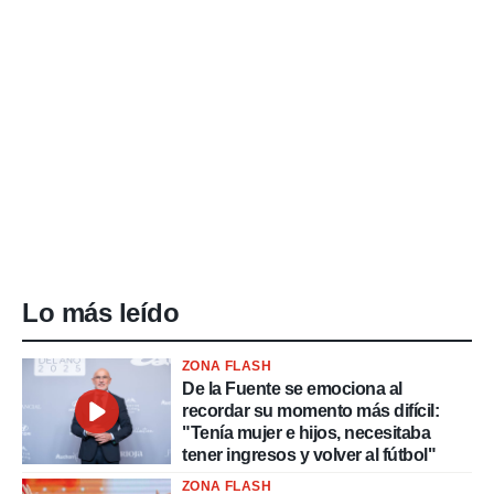
Lo más leído
ZONA FLASH
De la Fuente se emociona al
recordar su momento más difícil:
"Tenía mujer e hijos, necesitaba
tener ingresos y volver al fútbol"
ZONA FLASH