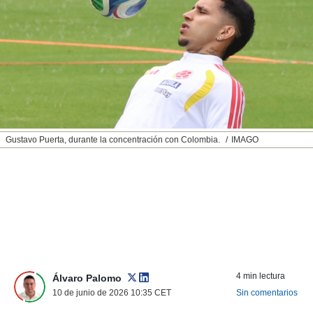
nos permite
ACEPTAR
estra
Y
ara seguir
CONTINUAR
e contenido
stándares
sin coste.
CONFIGURAR
 botón
continuar",
RECHAZAR
der a la
ndo la
Gustavo Puerta, durante la concentración con Colombia.
IMAGO
 de todas
, ya sean
de nuestros
 nos
 y análisis
tamiento en
b, así como
un perfil
para
4 min lectura
Álvaro Palomo
ublicidad y
10 de junio de 2026 10:35
CET
Sin comentarios
do en