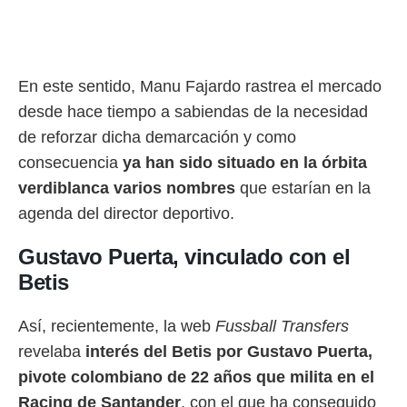
rtivo.com.
o, te
 de que
En este sentido, Manu Fajardo rastrea el mercado
talarán
e sean
desde hace tiempo a sabiendas de la necesidad
para
de reforzar dicha demarcación y como
a
por el sitio
consecuencia
ya han sido situado en la órbita
o se
verdiblanca varios nombres
que estarían en la
cookies para
agenda del director deportivo.
nto ni para
licidad o
Gustavo Puerta, vinculado con el
ado, aunque
Betis
sualizar
general no
Así, recientemente, la web
Fussball Transfers
ada. Puedes
 instalación
revelaba
interés del Betis por Gustavo Puerta,
y acceder a
pivote colombiano de 22 años que milita en el
io web a
ste abono
Racing de Santander
, con el que ha conseguido