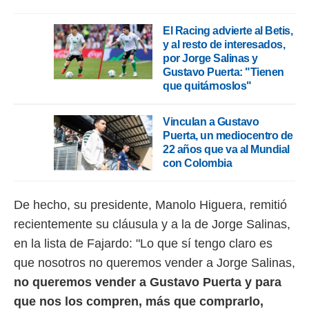
ento u
El Racing advierte al Betis,
 de datos
y al resto de interesados,
er momento
ic en
por Jorge Salinas y
o en
Gustavo Puerta: "Tienen
que quitárnoslos"
 Cookies
en
eb.
Vinculan a Gustavo
Puerta, un mediocentro de
y
22 años que va al Mundial
socios
con Colombia
el
to de
De hecho, su presidente, Manolo Higuera, remitió
la
recientemente su cláusula y a la de Jorge Salinas,
 en un
en la lista de Fajardo: "Lo que sí tengo claro es
 y/o acceder
 de datos
que nosotros no queremos vender a Jorge Salinas,
ara
no queremos vender a Gustavo Puerta y para
 anuncios
ar perfiles
que nos los compren, más que comprarlo,