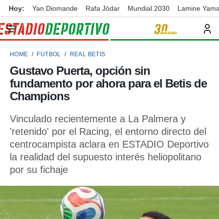
Hoy:
Yan Diomande
Rafa Jódar
Mundial 2030
Lamine Yama
privacidad
o de
ortivo
HOME
FÚTBOL
REAL BETIS
ortivo.com)
borado por
Gustavo Puerta, opción sin
es para
fundamento por ahora para el Betis de
ue la
 que se
Champions
e calidad.
eder a este
Vinculado recientemente a La Palmera y
ediante las
'retenido' por el Racing, el entorno directo del
opciones:
centrocampista aclara en ESTADIO Deportivo
ookies y
la realidad del supuesto interés heliopolitano
e forma
por su fichaje
d digital
ada, basada
mación
ediante
ecnologías