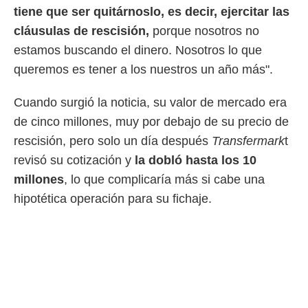
idad
tiene que ser quitárnoslo, es decir, ejercitar las
a, utilizar
cláusulas de rescisión,
porque nosotros no
a
 la
estamos buscando el dinero. Nosotros lo que
queremos es tener a los nuestros un año más".
da, crear un
personalizar
o, uso de
Cuando surgió la noticia, su valor de mercado era
a la
de cinco millones, muy por debajo de su precio de
e contenido
do, medir el
rescisión, pero solo un día después
Transfermark
t
 de la
revisó su cotización y
la dobló hasta los 10
medir el
 del
millones
, lo que complicaría más si cabe una
 comprender
hipotética operación para su fichaje.
 través de
s o a través
nación de
edentes de
fuentes,
y mejora de
os, uso de
ados con el
 seleccionar