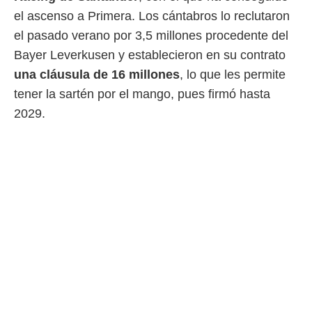
 botón
el ascenso a Primera. Los cántabros lo reclutaron
.
el pasado verano por 3,5 millones procedente del
nto,
Bayer Leverkusen y establecieron en su contrato
una cláusula de 16 millones
, lo que les permite
cios
kies,
tener la sartén por el mango, pues firmó hasta
ores únicos
2029.
as similares
nar,
rocesar
onales como
 este sitio
recciones IP
ficadores de
 posible
s
 traten tus
nales en
 interés
go a lo que
nerte. Para
retirar su