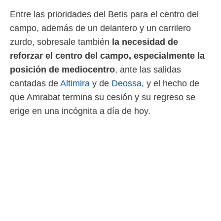
 mismo.
Entre las prioridades del Betis para el centro del
sultar más
campo, además de un delantero y un carrilero
 en nuestra
 Cookies
y
zurdo, sobresale también
la necesidad de
ualquier
reforzar el centro del campo, especialmente la
ento
posición de mediocentro
, ante las salidas
 botón
cantadas de
Altimira
y de
Deossa
, y el hecho de
ación de
kies
que Amrabat termina su cesión y su regreso se
 disponible
erige en una incógnita a día de hoy.
e nuestra
.
IVAMENTE,
as
 a cookies
 no aceptar
ón de
uedes
uestro sitio