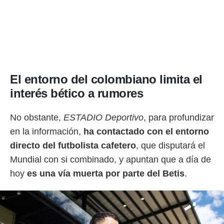
o.
calización
precisa e
ión mediante
, publicidad
El entorno del colombiano limita el
dos,
 publicidad
interés bético a rumores
,
ón de
No obstante,
ESTADIO Deportivo
, para profundizar
 desarrollo
s.
en la información,
ha contactado con el entorno
tros 1199
directo del futbolista cafetero
, que disputará el
ios
Mundial con si combinado, y apuntan que a día de
hoy
es una vía muerta por parte del Betis
.