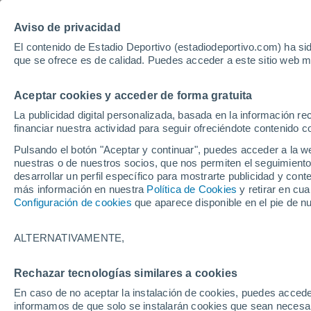
Hoy:
Yan Diomande
Aviso de privacidad
El contenido de Estadio Deportivo (estadiodeportivo.com) ha sid
que se ofrece es de calidad. Puedes acceder a este sitio web m
Laliga EA Sports
Padel
Clasificación
Resultados
Ciclismo
Aceptar cookies y acceder de forma gratuita
UFC
Alavés
Athletic Club de Bilbao
La publicidad digital personalizada, basada en la información r
financiar nuestra actividad para seguir ofreciéndote contenido c
Atlético de Madrid
FC Barcelona
Pulsando el botón "Aceptar y continuar", puedes acceder a la w
Real Betis
Celta de Vigo
nuestras o de nuestros socios, que nos permiten el seguimiento
Deportivo de A Coruña
Elche
desarrollar un perfil específico para mostrarte publicidad y co
más información en nuestra
Política de Cookies
y retirar en cu
Espanyol
Getafe
Configuración de cookies
que aparece disponible en el pie de n
Levante UD
Málaga CF
Osasuna
Racing de Santander
ALTERNATIVAMENTE,
Rayo Vallecano
Real Madrid
Real Sociedad
Sevilla FC
Rechazar tecnologías similares a cookies
HOME
FÚTBOL
REAL BETIS
Valencia CF
Villarreal CF
En caso de no aceptar la instalación de cookies, puedes accede
El fichaje de Fran 
informamos de que solo se instalarán cookies que sean necesari