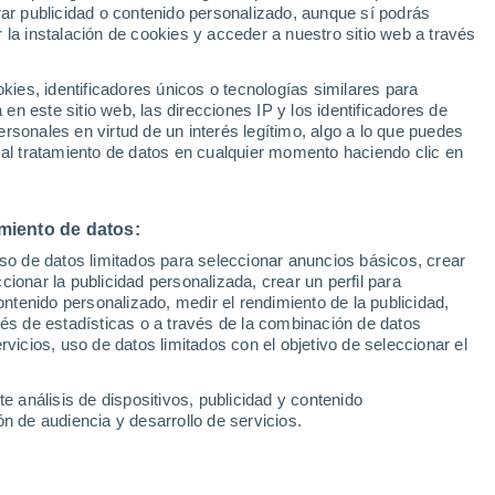
Sel
rar publicidad o contenido personalizado, aunque sí podrás
 de la operación
UEFA Champions League
 la instalación de cookies y acceder a nuestro sitio web a través
Can
Resultados
Clasificacion
Fút
es, identificadores únicos o tecnologías similares para
UEFA Europa League
n este sitio web, las direcciones IP y los identificadores de
1ª 
ivel en el lateral izquierdo con una
Resultados
Clasificacion
rsonales en virtud de un interés legítimo, algo a lo que puedes
 al tratamiento de datos en cualquier momento haciendo clic en
o lento, en la que finalmente ha
d le abra la puerta a cambio de 3 millones
bles por el 50% del pase
miento de datos:
uso de datos limitados para seleccionar anuncios básicos, crear
5 min lectura
ccionar la publicidad personalizada, crear un perfil para
Sin comentarios
ontenido personalizado, medir el rendimiento de la publicidad,
vés de estadísticas o a través de la combinación de datos
rvicios, uso de datos limitados con el objetivo de seleccionar el
e análisis de dispositivos, publicidad y contenido
n de audiencia y desarrollo de servicios.
Betis para la 26/27 ya es oficial.
Tras
 miércoles en la capital hispalense,
Fran