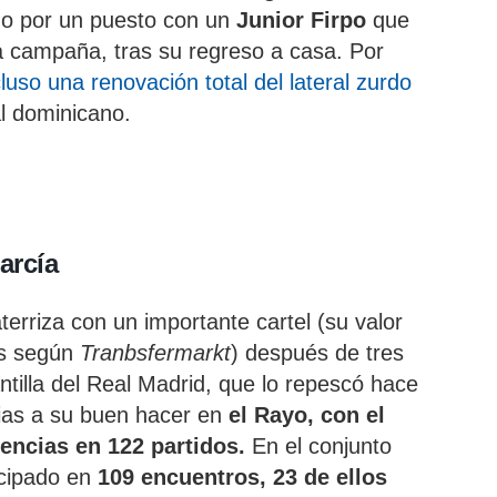
do por un puesto con un
Junior Firpo
que
 campaña, tras su regreso a casa. Por
uso una renovación total del lateral zurdo
l dominicano.
arcía
erriza con un importante cartel (su valor
es según
Tranbsfermarkt
) después de tres
tilla del Real Madrid, que lo repescó hace
cias a su buen hacer en
el Rayo, con el
tencias en 122 partidos.
En el conjunto
icipado en
109 encuentros, 23 de ellos