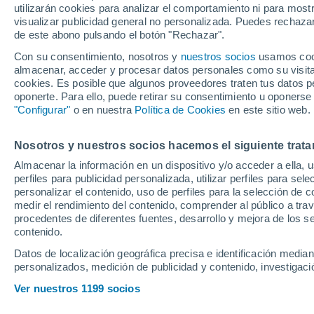
utilizarán cookies para analizar el comportamiento ni para most
cifras con 'truco'
visualizar publicidad general no personalizada. Puedes rechazar
de este abono pulsando el botón "Rechazar".
Con su consentimiento, nosotros y
nuestros socios
usamos cooki
almacenar, acceder y procesar datos personales como su visita e
El club verdiblanco eleva el n
cookies. Es posible que algunos proveedores traten tus datos pe
oponerte. Para ello, puede retirar su consentimiento u oponerse
incorporación cocinada a fueg
"Configurar"
o en nuestra
Política de Cookies
en este sitio web.
conseguido que el Real Madri
de euros fijos y uno en varia
Nosotros y nuestros socios hacemos el siguiente trata
Almacenar la información en un dispositivo y/o acceder a ella, 
Fernando Mateos
perfiles para publicidad personalizada, utilizar perfiles para sele
08 de julio de 2026 20:47
CET
personalizar el contenido, uso de perfiles para la selección de c
medir el rendimiento del contenido, comprender al público a tra
procedentes de diferentes fuentes, desarrollo y mejora de los se
contenido.
Datos de localización geográfica precisa e identificación mediant
personalizados, medición de publicidad y contenido, investigació
El segundo fichaje del Real 
Ver nuestros 1199 socios
aterrizar al mediodía de este