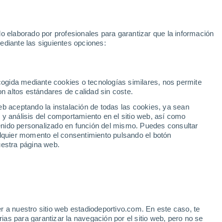
Rafa Jódar
Mundial 2030
Lamine Yamal
Luis de la Fuente
o elaborado por profesionales para garantizar que la información
Fútbol
Motor
Tenis
Baloncest
ediante las siguientes opciones:
Motociclismo
ACB
Portadas
Laliga Hypermotion
Juegos Olímpicos
UEF
Tem
MotoGP
Resultados
Clasificación
Res
Dep
Euroliga
Opinión
Juegos Olímpicos de Invierno
AD Ceuta
Albacete
Cop
ecogida mediante cookies o tecnologías similares, nos permite
on altos estándares de calidad sin coste.
Burgos
Cádiz CF
Res
eb aceptando la instalación de todas las cookies, ya sean
CD Castellón
Celta Fortuna
Mun
 y análisis del comportamiento en el sitio web, así como
Córdoba CF
Eibar
Res
ntenido personalizado en función del mismo. Puedes consultar
alquier momento el consentimiento pulsando el botón
CD Eldense
FC Andorra
Fút
uestra página web.
Girona
Granada CF
Pre
Las Palmas
Leganés
Ser
Mallorca
Oviedo
Fic
Real Sociedad B
Real Valladolid
Sel
Sabadell
Real Sporting
r a nuestro sitio web estadiodeportivo.com. En este caso, te
Mun
García ya es oficial: la
as para garantizar la navegación por el sitio web, pero no se
Tenerife
UD Almería