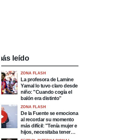
ás leído
ZONA FLASH
La profesora de Lamine
Yamal lo tuvo claro desde
niño: "Cuando cogía el
balón era distinto"
ZONA FLASH
De la Fuente se emociona
al recordar su momento
más difícil: "Tenía mujer e
hijos, necesitaba tener
ingresos y volver al