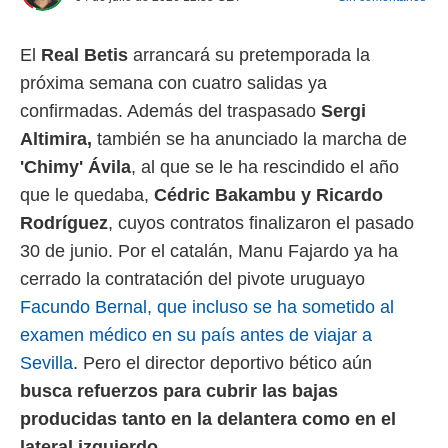
 mismo.
sultar más
El
Real Betis
arrancará su pretemporada la
 en nuestra
 Cookies
y
próxima semana con cuatro salidas ya
ualquier
confirmadas. Además del traspasado
Sergi
ento
Altimira,
también se ha anunciado la marcha de
 botón
'Chimy' Ávila
, al que se le ha rescindido el año
ación de
kies
que le quedaba,
Cédric Bakambu y Ricardo
 disponible
Rodríguez
, cuyos contratos finalizaron el pasado
e nuestra
.
30 de junio. Por el catalán, Manu Fajardo ya ha
cerrado la contratación del pivote uruguayo
IVAMENTE,
Facundo Bernal, que incluso se ha sometido al
examen médico en su país antes de viajar a
as
Sevilla
. Pero el director deportivo bético aún
 a cookies
busca refuerzos para cubrir las bajas
 no aceptar
ón de
producidas tanto en la delantera como en el
uedes
lateral izquierdo.
uestro sitio