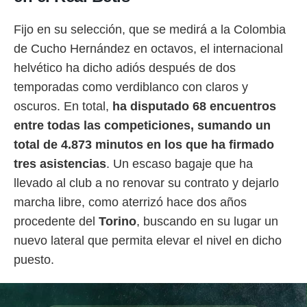
idad
a, utilizar
Fijo en su selección, que se medirá a la Colombia
a
 la
de Cucho Hernández en octavos, el internacional
helvético ha dicho adiós después de dos
da, crear un
personalizar
temporadas como verdiblanco con claros y
o, uso de
oscuros. En total,
ha disputado 68 encuentros
a la
e contenido
entre todas las competiciones, sumando un
do, medir el
total de 4.873 minutos en los que ha firmado
 de la
medir el
tres asistencias
. Un escaso bagaje que ha
 del
llevado al club a no renovar su contrato y dejarlo
 comprender
 través de
marcha libre, como aterrizó hace dos años
s o a través
procedente del
Torino
, buscando en su lugar un
nación de
edentes de
nuevo lateral que permita elevar el nivel en dicho
fuentes,
puesto.
y mejora de
os, uso de
ados con el
 seleccionar