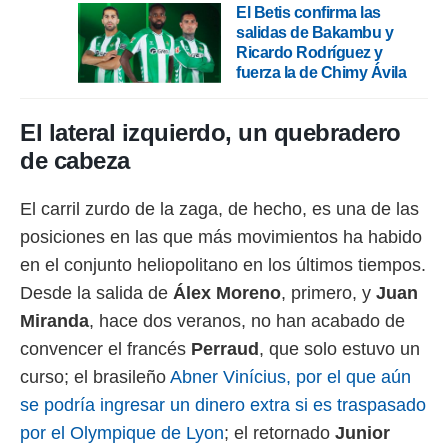
 botón
El Betis confirma las
.
salidas de Bakambu y
Ricardo Rodríguez y
fuerza la de Chimy Ávila
nto,
cios
El lateral izquierdo, un quebradero
kies,
ores únicos
de cabeza
as similares
nar,
El carril zurdo de la zaga, de hecho, es una de las
rocesar
onales como
posiciones en las que más movimientos ha habido
 este sitio
en el conjunto heliopolitano en los últimos tiempos.
recciones IP
ficadores de
Desde la salida de
Álex Moreno
, primero, y
Juan
 posible
Miranda
, hace dos veranos, no han acabado de
s
 traten tus
convencer el francés
Perraud
, que solo estuvo un
nales en
curso; el brasileño
Abner Vinícius, por el que aún
 interés
go a lo que
se podría ingresar un dinero extra si es traspasado
nerte. Para
por el Olympique de Lyon
; el retornado
Junior
retirar su