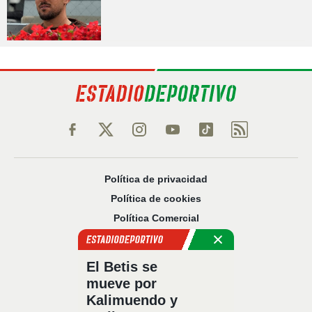
Política de privacidad
Política de cookies
Política Comercial
Aviso legal
Configuración de privacidad
El Betis se
Sobre nosotros
mueve por
Código Ético
Kalimuendo y