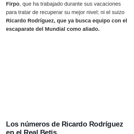
ento u
Firpo
, que ha trabajado durante sus vacaciones
para tratar de recuperar su mejor nivel; ni el suizo
 de datos
er momento
Ricardo Rodríguez, que ya busca equipo con el
ic en
escaparate del Mundial como aliado.
o en
 Cookies
en
eb.
y
socios
el
to de
la
 en un
 y/o acceder
 de datos
ara
Los números de Ricardo Rodríguez
 anuncios
ar perfiles
en el Real Betis