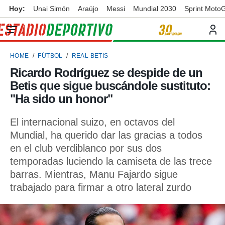
Hoy:
Unai Simón
Araújo
Messi
Mundial 2030
Sprint Moto
privacidad
o de
ortivo
HOME
FÚTBOL
REAL BETIS
ortivo.com)
borado por
Ricardo Rodríguez se despide de un
es para
Betis que sigue buscándole sustituto:
ue la
 que se
"Ha sido un honor"
e calidad.
eder a este
El internacional suizo, en octavos del
ediante las
Mundial, ha querido dar las gracias a todos
opciones:
en el club verdiblanco por sus dos
ookies y
temporadas luciendo la camiseta de las trece
e forma
barras. Mientras, Manu Fajardo sigue
trabajado para firmar a otro lateral zurdo
d digital
ada, basada
mación
ediante
ecnologías