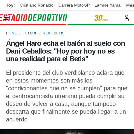
Hoy:
Cristiano Ronaldo
Carrera MotoGP
Lamine Yamal
Mes
privacidad
o de
ortivo
HOME
FÚTBOL
REAL BETIS
ortivo.com)
borado por
Ángel Haro echa el balón al suelo con
es para
Dani Ceballos: "Hoy por hoy no es
ue la
 que se
una realidad para el Betis"
e calidad.
eder a este
El presidente del club verdiblanco aclara que
ediante las
en estos momentos son más los
opciones:
"condicionantes que no se cumplen" para que
ookies y
el centrocampista utrerano pueda cumplir su
e forma
deseo de volver a casa, aunque tampoco
descarta que finalmente se pueda llegar a un
d digital
ada, basada
acuerdo
mación
ediante
ecnologías