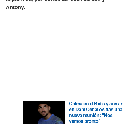
Antony.
rtivo.com.
o, te
 de que
talarán
e sean
para
a
por el sitio
o se
cookies para
nto ni para
licidad o
ado, aunque
sualizar
general no
Calma en el Betis y ansias
ada. Puedes
en Dani Ceballos tras una
 instalación
nueva reunión: "Nos
y acceder a
vemos pronto"
io web a
ste abono