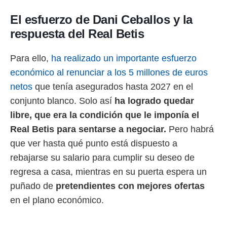
ento u
El esfuerzo de Dani Ceballos y la
 de datos
respuesta del Real Betis
er momento
ic en
o en
Para ello,
ha realizado un importante esfuerzo
 Cookies
económico al renunciar a los 5 millones de euros
en
eb.
netos
que tenía asegurados hasta 2027 en el
conjunto blanco. Solo así
ha logrado quedar
y
socios
libre, que era la condición que le imponía el
el
Real Betis para sentarse a negociar.
Pero habrá
to de
que ver hasta qué punto está dispuesto a
rebajarse su salario para cumplir su deseo de
la
regresa a casa, mientras en su puerta espera un
 en un
 y/o acceder
puñado de
pretendientes con mejores ofertas
 de datos
en el plano económico.
ara
 anuncios
ar perfiles