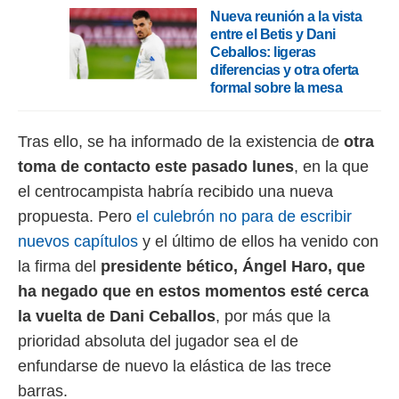
 botón
Nueva reunión a la vista
.
entre el Betis y Dani
Ceballos: ligeras
nto,
diferencias y otra oferta
formal sobre la mesa
cios
kies,
ores únicos
Tras ello, se ha informado de la existencia de
otra
as similares
toma de contacto este pasado lunes
, en la que
nar,
rocesar
el centrocampista habría recibido una nueva
onales como
propuesta. Pero
el culebrón no para de escribir
 este sitio
recciones IP
nuevos capítulos
y el último de ellos ha venido con
ficadores de
la firma del
presidente bético, Ángel Haro, que
 posible
s
ha negado que en estos momentos esté cerca
 traten tus
la vuelta de Dani Ceballos
, por más que la
nales en
 interés
prioridad absoluta del jugador sea el de
go a lo que
enfundarse de nuevo la elástica de las trece
nerte. Para
retirar su
barras.