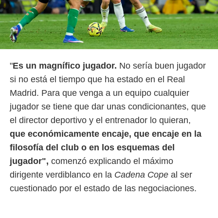
o.
calización
precisa e
ión mediante
, publicidad
"
Es un magnífico jugador.
No sería buen jugador
dos,
si no está el tiempo que ha estado en el Real
 publicidad
Madrid. Para que venga a un equipo cualquier
,
ón de
jugador se tiene que dar unas condicionantes, que
 desarrollo
el director deportivo y el entrenador lo quieran,
s.
q
ue económicamente encaje, que encaje en la
tros 1199
filosofía del club o en los esquemas del
ios
jugador",
comenzó explicando el máximo
dirigente verdiblanco en la
Cadena Cope
al ser
cuestionado por el estado de las negociaciones.