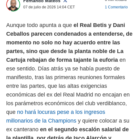
Fernando Mateos
 mismo.
07 de julio de 2026 14:04
CET
1 Comentario
sultar más
 en nuestra
 Cookies
y
Aunque todo apunta a que
el Real Betis y Dani
ualquier
Ceballos parecen condenados a entenderse, de
ento
momento no solo no hay acuerdo entre las
 botón
partes, sino que desde la planta noble de La
ación de
kies
Cartuja rebajan de forma tajante la euforia
en
 disponible
ese sentido. Días atrás ya se había puesto de
e nuestra
.
manifiesto, tras las primeras reuniones formales
entre las partes, que las altas exigencias
IVAMENTE,
económicas del ex del Real Madrid no encajan en
los parámetros económicos del club verdiblanco,
as
que
no hará locuras pese a los ingresos
 a cookies
millonarios de la Champions
y quiere colocar a su
 no aceptar
ón de
ex canterano
e
n el segundo escalón salarial de
uedes
la plantilla, por detrás de Isco Alarcón y
uestro sitio