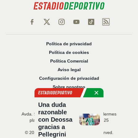
Política de privacidad
Política de cookies
Política Comercial
Aviso legal
Configuración de privacidad
Sobre nosotros
Código Ético
Una duda
razonable
Avda. San Francisco Javier, 22 · Edificio Hermes
con Deossa
planta 5 · 41018 Sevilla · T. 954 216 525
gracias a
© 2026 Estadio Deportivo. All rights reserved.
Pellegrini