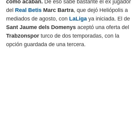
como acaban.
De eso sabe bastante el ex jugador
 mismo.
del
Real Betis
Marc Bartra
, que dejó Heliópolis a
sultar más
 en nuestra
mediados de agosto, con
LaLiga
ya iniciada. El de
 Cookies
y
Sant Jaume dels Domenys
aceptó una oferta del
ualquier
Trabzonspor
turco de dos temporadas, con la
ento
opción guardada de una tercera.
 botón
ación de
kies
 disponible
e nuestra
.
IVAMENTE,
as
 a cookies
 no aceptar
ón de
uedes
uestro sitio