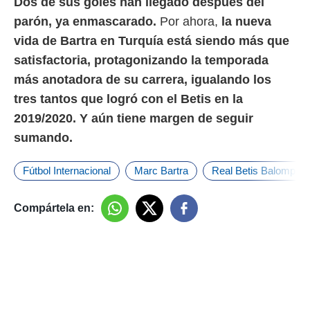
Dos de sus goles han llegado después del
o.
parón, ya enmascarado.
Por ahora,
la nueva
calización
vida de Bartra en Turquía está siendo más que
precisa e
ión mediante
satisfactoria, protagonizando la temporada
más anotadora de su carrera, igualando los
, publicidad
tres tantos que logró con el Betis en la
dos,
2019/2020. Y aún tiene margen de seguir
 publicidad
,
sumando.
ón de
 desarrollo
Fútbol Internacional
Marc Bartra
Real Betis Balompié
s.
tros 1199
Compártela en:
ios