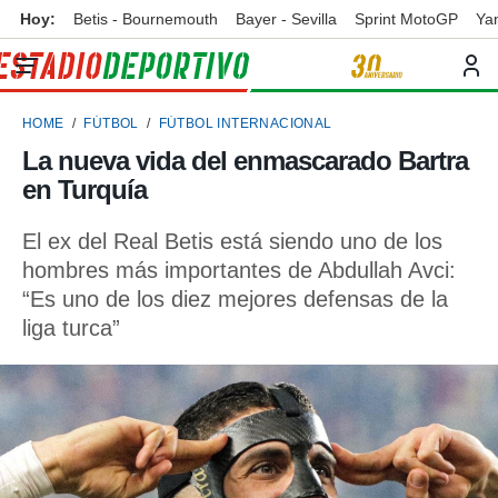
Hoy:
Betis - Bournemouth
Bayer - Sevilla
Sprint MotoGP
Ya
privacidad
o de
ortivo
HOME
FÚTBOL
FÚTBOL INTERNACIONAL
ortivo.com)
borado por
La nueva vida del enmascarado Bartra
es para
en Turquía
ue la
 que se
e calidad.
El ex del Real Betis está siendo uno de los
eder a este
hombres más importantes de Abdullah Avci:
ediante las
“Es uno de los diez mejores defensas de la
opciones:
liga turca”
ookies y
e forma
d digital
ada, basada
mación
ediante
ecnologías