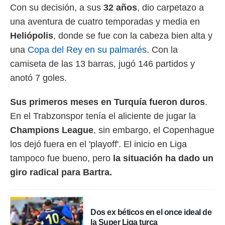
Con su decisión, a sus
32 años
, dio carpetazo a
rtivo.com.
una aventura de cuatro temporadas y media en
o, te
Heliópolis
, donde se fue con la cabeza bien alta y
 de que
talarán
una
Copa del Rey en su palmarés
. Con la
e sean
camiseta de las 13 barras, jugó 146 partidos y
para
a
anotó 7 goles.
por el sitio
o se
Sus primeros meses en Turquía fueron duros
.
cookies para
En el Trabzonspor tenía el aliciente de jugar la
nto ni para
Champions League
, sin embargo, el Copenhague
licidad o
los dejó fuera en el 'playoff'. El inicio en Liga
ado, aunque
tampoco fue bueno, pero
la situación ha dado un
sualizar
general no
giro radical para Bartra.
ada. Puedes
 instalación
y acceder a
io web a
Dos ex béticos en el once ideal de
ste abono
la Super Liga turca