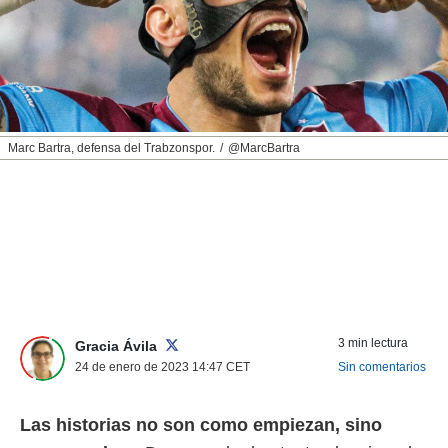
nos permite
ACEPTAR
estra
Y
ara seguir
CONTINUAR
e contenido
stándares
sin coste.
CONFIGURAR
 botón
Marc Bartra, defensa del Trabzonspor.
@MarcBartra
continuar",
RECHAZAR
der a la
ndo la
 de todas
, ya sean
de nuestros
 nos
 y análisis
tamiento en
3 min lectura
Gracia Ávila
b, así como
24 de enero de 2023 14:47
CET
Sin comentarios
un perfil
para
ublicidad y
Las historias no son como empiezan, sino
do en