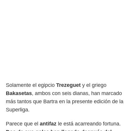
idad
a, utilizar
a
 la
da, crear un
personalizar
o, uso de
a la
e contenido
do, medir el
 de la
medir el
 del
 comprender
Solamente el egipcio
Trezeguet
y el griego
 través de
s o a través
Bakasetas
, ambos con seis dianas, han marcado
nación de
más tantos que Bartra en la presente edición de la
edentes de
fuentes,
Superliga.
y mejora de
os, uso de
Parece que el
antifaz
le está acarreando fortuna.
ados con el
 seleccionar