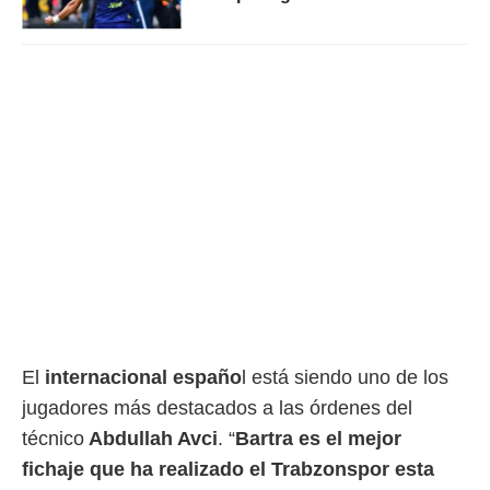
 botón
.
nto,
cios
kies,
ores únicos
as similares
nar,
rocesar
onales como
 este sitio
recciones IP
ficadores de
 posible
s
 traten tus
El
internacional españo
l está siendo uno de los
nales en
jugadores más destacados a las órdenes del
 interés
go a lo que
técnico
Abdullah Avci
. “
Bartra es el mejor
nerte. Para
fichaje que ha realizado el Trabzonspor esta
retirar su