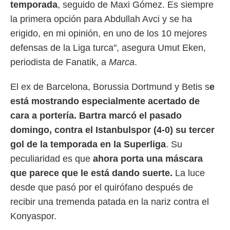
temporada
, seguido de Maxi Gómez. Es siempre
ento u
la primera opción para Abdullah Avci y se ha
 de datos
erigido, en mi opinión, en uno de los 10 mejores
er momento
ic en
defensas de la Liga turca", asegura Umut Eken,
o en
periodista de Fanatik, a
Marca
.
 Cookies
en
eb.
El ex de Barcelona, Borussia Dortmund y Betis s
e
está mostrando especialmente acertado de
y
socios
cara a portería. Bartra marcó el pasado
el
domingo, contra el Istanbulspor (4-0) su tercer
to de
gol de la temporada en la Superliga
. Su
peculiaridad es que
ahora porta una máscara
la
que parece que le está dando suerte.
La luce
 en un
 y/o acceder
desde que pasó por el quirófano después de
 de datos
recibir una tremenda patada en la nariz contra el
ara
 anuncios
Konyaspor.
ar perfiles