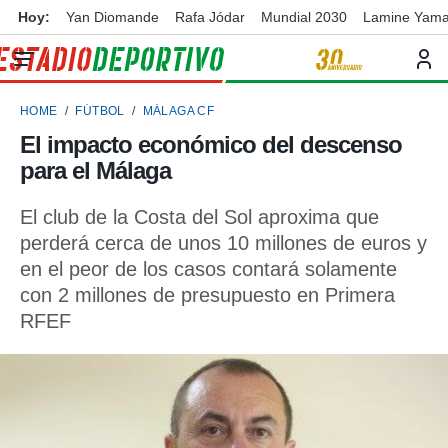
Hoy:
Yan Diomande
Rafa Jódar
Mundial 2030
Lamine Yama
privacidad
o de
ortivo
HOME
FÚTBOL
MÁLAGA CF
ortivo.com)
borado por
El impacto económico del descenso
es para
para el Málaga
ue la
 que se
e calidad.
El club de la Costa del Sol aproxima que
eder a este
perderá cerca de unos 10 millones de euros y
ediante las
en el peor de los casos contará solamente
opciones:
con 2 millones de presupuesto en Primera
ookies y
RFEF
e forma
d digital
ada, basada
mación
ediante
ecnologías