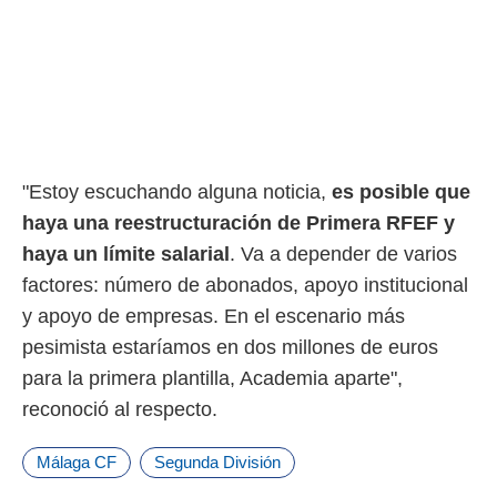
o.
calización
precisa e
ión mediante
, publicidad
dos,
"Estoy escuchando alguna noticia,
es posible que
 publicidad
,
haya una reestructuración de Primera RFEF y
ón de
haya un límite salarial
. Va a depender de varios
 desarrollo
s.
factores: número de abonados, apoyo institucional
y apoyo de empresas. En el escenario más
tros 1199
ios
pesimista estaríamos en dos millones de euros
para la primera plantilla, Academia aparte",
reconoció al respecto.
Málaga CF
Segunda División