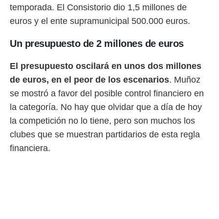
idad
temporada. El Consistorio dio 1,5 millones de
a, utilizar
euros y el ente supramunicipal 500.000 euros.
a
 la
Un presupuesto de 2 millones de euros
da, crear un
personalizar
El presupuesto oscilará en unos dos millones
o, uso de
a la
de euros, en el peor de los escenarios
. Muñoz
e contenido
se mostró a favor del posible control financiero en
do, medir el
 de la
la categoría. No hay que olvidar que a día de hoy
medir el
la competición no lo tiene, pero son muchos los
 del
 comprender
clubes que se muestran partidarios de esta regla
 través de
financiera.
s o a través
nación de
edentes de
fuentes,
y mejora de
os, uso de
ados con el
 seleccionar