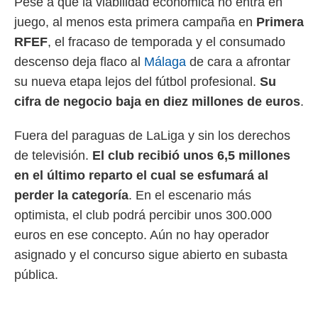
Pese a que la viabilidad económica no entra en
 mismo.
juego, al menos esta primera campaña en
Primera
sultar más
RFEF
, el fracaso de temporada y el consumado
 en nuestra
 Cookies
y
descenso deja flaco al
Málaga
de cara a afrontar
ualquier
su nueva etapa lejos del fútbol profesional.
Su
ento
cifra de negocio baja en diez millones de euros
.
 botón
ación de
Fuera del paraguas de LaLiga y sin los derechos
kies
 disponible
de televisión.
El club recibió unos 6,5 millones
e nuestra
en el último reparto el cual se esfumará al
.
perder la categoría
. En el escenario más
IVAMENTE,
optimista, el club podrá percibir unos 300.000
euros en ese concepto. Aún no hay operador
as
asignado y el concurso sigue abierto en subasta
 a cookies
pública.
 no aceptar
ón de
uedes
uestro sitio