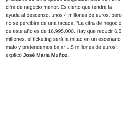
 botón
cifra de negocio menor. Es cierto que tendrá la
.
ayuda al descenso, unos 4 millones de euros, pero
nto,
no se percibirá de una tacada. "La cifra de negocio
de este año es de 16.995.000. Hay que reducir 6.5
cios
kies,
millones, el ticketing será la mitad en un escenario
ores únicos
malo y pretendemos bajar 1,5 millones de euros",
as similares
nar,
explicó
José María Muñoz
.
rocesar
onales como
 este sitio
recciones IP
ficadores de
 posible
s
 traten tus
nales en
 interés
go a lo que
nerte. Para
retirar su