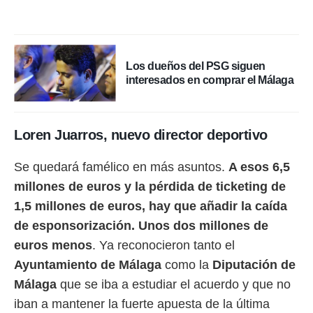
ento u
 de datos
er momento
ic en
Los dueños del PSG siguen
o en
interesados en comprar el Málaga
 Cookies
en
eb.
Loren Juarros, nuevo director deportivo
y
socios
Se quedará famélico en más asuntos.
A esos 6,5
el
millones de euros y la pérdida de ticketing de
to de
1,5 millones de euros, hay que añadir la caída
de esponsorización. Unos dos millones de
la
 en un
euros menos
. Ya reconocieron tanto el
 y/o acceder
Ayuntamiento de Málaga
como la
Diputación de
 de datos
ara
Málaga
que se iba a estudiar el acuerdo y que no
 anuncios
iban a mantener la fuerte apuesta de la última
ar perfiles