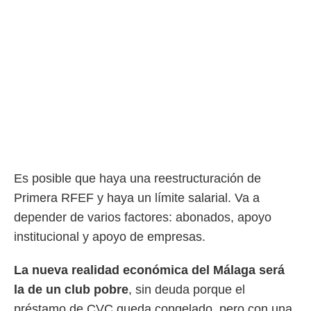
rtivo.com.
o, te
 de que
talarán
e sean
para
a
por el sitio
o se
cookies para
nto ni para
Es posible que haya una reestructuración de
licidad o
Primera RFEF y haya un límite salarial. Va a
ado, aunque
depender de varios factores: abonados, apoyo
sualizar
institucional y apoyo de empresas.
general no
ada. Puedes
 instalación
La nueva realidad económica del Málaga será
y acceder a
la de un club pobre
, sin deuda porque el
io web a
ste abono
préstamo de CVC queda congelado, pero con una