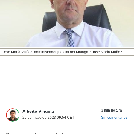
nos permite
ACEPTAR
estra
Y
ara seguir
CONTINUAR
e contenido
stándares
sin coste.
CONFIGURAR
 botón
continuar",
RECHAZAR
Jose María Muñoz, administrador judicial del Málaga
Jose María Muñoz
der a la
ndo la
 de todas
, ya sean
de nuestros
 nos
 y análisis
tamiento en
b, así como
3 min lectura
Alberto Viñuela
un perfil
para
25 de mayo de 2023 09:54
CET
Sin comentarios
ublicidad y
do en