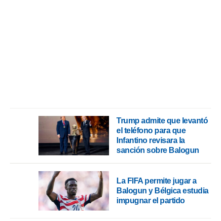
rtivo.com.
o, te
 de que
talarán
e sean
para
a
por el sitio
o se
cookies para
Trump admite que levantó
nto ni para
el teléfono para que
licidad o
Infantino revisara la
ado, aunque
sanción sobre Balogun
sualizar
general no
ada. Puedes
La FIFA permite jugar a
 instalación
Balogun y Bélgica estudia
y acceder a
impugnar el partido
io web a
ste abono