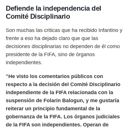
 botón
Defiende la independencia del
.
Comité Disciplinario
nto,
Son muchas las criticas que ha recibido Infantino y
cios
frente a eso ha dejado claro que que las
kies,
ores únicos
decisiones disciplinarias no dependen de él como
as similares
presidente de la FIFA, sino de órganos
nar,
rocesar
independientes.
onales como
 este sitio
"He visto los comentarios públicos con
recciones IP
ficadores de
respecto a la decisión del Comité Disciplinario
 posible
independiente de la FIFA relacionada con la
s
 traten tus
suspensión de Folarin Balogun, y me gustaría
nales en
reiterar un principio fundamental de la
 interés
go a lo que
gobernanza de la FIFA. Los órganos judiciales
nerte. Para
de la FIFA son independientes. Operan de
retirar su