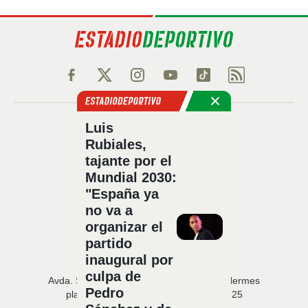
Política de privacidad
Luis
Rubiales,
Política de cookies
tajante por el
Política Comercial
Mundial 2030:
Aviso legal
"España ya
Configuración de privacidad
no va a
Sobre nosotros
organizar el
Código Ético
partido
inaugural por
culpa de
Avda. San Francisco Javier, 22 · Edificio Hermes
Pedro
planta 5 · 41018 Sevilla · T. 954 216 525