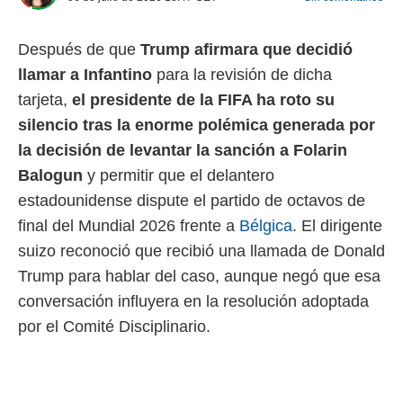
 mismo.
sultar más
Después de que
Trump afirmara que decidió
 en nuestra
 Cookies
y
llamar a Infantino
para la revisión de dicha
ualquier
tarjeta,
el presidente de la FIFA ha roto su
ento
silencio tras la enorme polémica generada por
 botón
la decisión de levantar la sanción a Folarin
ación de
kies
Balogun
y permitir que el delantero
 disponible
estadounidense dispute el partido de octavos de
e nuestra
.
final del Mundial 2026 frente a
Bélgica
. El dirigente
suizo reconoció que recibió una llamada de Donald
IVAMENTE,
Trump para hablar del caso, aunque negó que esa
conversación influyera en la resolución adoptada
as
por el Comité Disciplinario.
 a cookies
 no aceptar
ón de
uedes
uestro sitio