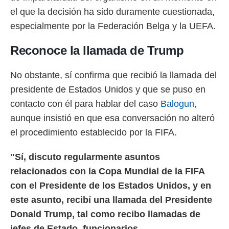
idad
el que la decisión ha sido duramente cuestionada,
a, utilizar
a
especialmente por la Federación Belga y la UEFA.
 la
Reconoce la llamada de Trump
da, crear un
personalizar
o, uso de
No obstante, sí confirma que recibió la llamada del
a la
presidente de Estados Unidos y que se puso en
e contenido
do, medir el
contacto con él para hablar del caso
Balogun,
 de la
aunque insistió en que esa conversación no alteró
medir el
 del
el procedimiento establecido por la FIFA.
 comprender
 través de
"Sí, discuto regularmente asuntos
s o a través
nación de
relacionados con la Copa Mundial de la FIFA
edentes de
con el Presidente de los Estados Unidos, y en
fuentes,
y mejora de
este asunto, recibí una llamada del Presidente
os, uso de
Donald Trump, tal como recibo llamadas de
ados con el
 seleccionar
jefes de Estado, funcionarios