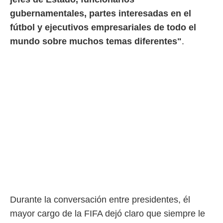
o.
gubernamentales, partes interesadas en el
calización
fútbol y ejecutivos empresariales de todo el
precisa e
mundo sobre muchos temas diferentes"
.
ión mediante
, publicidad
dos,
 publicidad
,
ón de
 desarrollo
s.
tros 1199
ios
Durante la conversación entre presidentes, él
mayor cargo de la FIFA dejó claro que siempre le