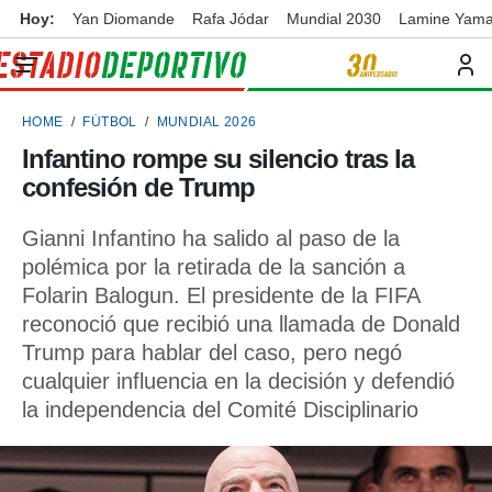
Hoy:
Yan Diomande
Rafa Jódar
Mundial 2030
Lamine Yama
privacidad
o de
ortivo
HOME
FÚTBOL
MUNDIAL 2026
ortivo.com)
borado por
Infantino rompe su silencio tras la
es para
confesión de Trump
ue la
 que se
e calidad.
Gianni Infantino ha salido al paso de la
eder a este
polémica por la retirada de la sanción a
ediante las
Folarin Balogun. El presidente de la FIFA
opciones:
reconoció que recibió una llamada de Donald
ookies y
Trump para hablar del caso, pero negó
e forma
cualquier influencia en la decisión y defendió
la independencia del Comité Disciplinario
d digital
ada, basada
mación
ediante
ecnologías