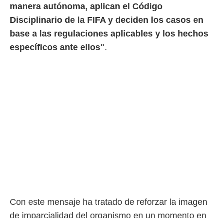
ento u
manera autónoma, aplican el Código
Disciplinario de la FIFA y deciden los casos en
 de datos
er momento
base a las regulaciones aplicables y los hechos
ic en
específicos ante ellos"
.
o en
 Cookies
en
eb.
y
socios
el
to de
la
 en un
 y/o acceder
 de datos
ara
Con este mensaje ha tratado de reforzar la imagen
 anuncios
ar perfiles
de imparcialidad del organismo en un momento en