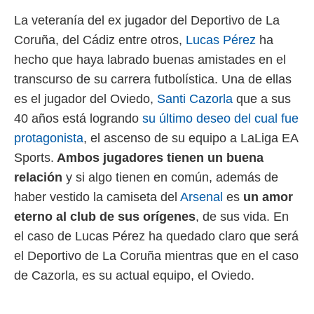
 mismo.
La veteranía del ex jugador del Deportivo de La
sultar más
Coruña, del Cádiz entre otros,
Lucas Pérez
ha
 en nuestra
 Cookies
y
hecho que haya labrado buenas amistades en el
ualquier
transcurso de su carrera futbolística. Una de ellas
ento
es el jugador del Oviedo,
Santi Cazorla
que a sus
 botón
40 años está logrando
su último deseo del cual fue
ación de
kies
protagonista
, el ascenso de su equipo a LaLiga EA
 disponible
Sports.
Ambos jugadores tienen un buena
e nuestra
.
relación
y si algo tienen en común, además de
haber vestido la camiseta del
Arsenal
es
un amor
IVAMENTE,
eterno al club de sus orígenes
, de sus vida. En
el caso de Lucas Pérez ha quedado claro que será
as
 a cookies
el Deportivo de La Coruña mientras que en el caso
 no aceptar
de Cazorla, es su actual equipo, el Oviedo.
ón de
uedes
uestro sitio