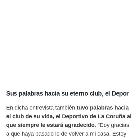
o.
calización
precisa e
ión mediante
, publicidad
dos,
 publicidad
,
ón de
 desarrollo
s.
tros 1199
Sus palabras hacia su eterno club, el Depor
ios
En dicha entrevista también
tuvo palabras hacia
el club de su vida, el Deportivo de La Coruña al
que siempre le estará agradecido
. "Doy gracias
a que haya pasado lo de volver a mi casa. Estoy