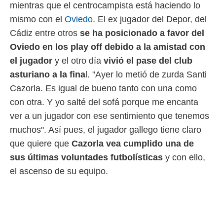
 botón
mientras que el centrocampista está haciendo lo
.
mismo con el
Oviedo
. El ex jugador del Depor, del
Cádiz entre otros
se ha posicionado a favor del
nto,
Oviedo en los play off debido a la amistad con
cios
el jugador
y el otro día
vivió el pase del club
kies,
asturiano a la fina
l. "Ayer lo metió de zurda Santi
ores únicos
as similares
Cazorla. Es igual de bueno tanto con una como
nar,
con otra. Y yo salté del sofá porque me encanta
rocesar
onales como
ver a un jugador con ese sentimiento que tenemos
 este sitio
muchos". Así pues, el jugador gallego tiene claro
recciones IP
ficadores de
que quiere que
Cazorla vea cumplido una de
 posible
sus últimas voluntades futbolísticas
y con ello,
s
 traten tus
el ascenso de su equipo.
nales en
 interés
go a lo que
nerte. Para
retirar su