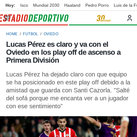
Hoy:
Isco
Mundial 2030
Haaland
Pedro Porro
Luis de la 
privacidad
o de
ortivo
HOME
FÚTBOL
OVIEDO
ortivo.com)
borado por
Lucas Pérez es claro y va con el
es para
Oviedo en los play off de ascenso a
ue la
 que se
Primera División
e calidad.
eder a este
Lucas Pérez ha dejado claro con que equipo
ediante las
se ha posicionado en este play off debido a la
opciones:
amistad que guarda con Santi Cazorla. "Salté
ookies y
del sofá porque me encanta ver a un jugador
e forma
con ese sentimiento"
d digital
ada, basada
mación
ediante
ecnologías