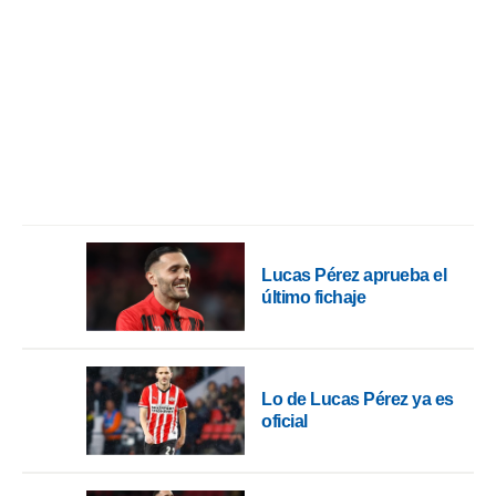
ento u
 de datos
er momento
ic en
o en
 Cookies
en
eb.
y
socios
el
Lucas Pérez aprueba el
último fichaje
to de
la
 en un
 y/o acceder
Lo de Lucas Pérez ya es
 de datos
oficial
ara
 anuncios
ar perfiles