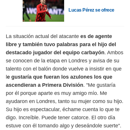
idad
a, utilizar
Lucas Pérez se ofrece
a
 la
da, crear un
personalizar
La situación actual del atacante
es de agente
o, uso de
libre y también tuvo palabras para el hijo del
a la
e contenido
destacado jugador del equipo carbayón
. Ambos
do, medir el
se conocen de la etapa en Londres y avisa de su
 de la
medir el
talento con el balón donde vuelve a insistir en que
 del
l
e gustaría que fueran los azulones los que
 comprender
 través de
ascendieran a Primera División
. "Me gustaría
s o a través
por él porque aparte es muy amigo mío. Me
nación de
ayudaron en Londres, tanto su mujer como su hijo.
edentes de
fuentes,
Su hijo es espectacular, échame cuenta lo que te
y mejora de
digo. Increíble. Puede tener catorce. El otro día
os, uso de
ados con el
estuve con él tomando algo y deseándole suerte".
 seleccionar