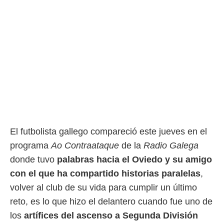
rtivo.com.
o, te
 de que
talarán
e sean
para
a
por el sitio
o se
cookies para
nto ni para
El futbolista gallego compareció este jueves en el
licidad o
programa
Ao Contraataque
de la
Radio Galega
ado, aunque
donde tuvo
palabras hacia el Oviedo y su amigo
sualizar
general no
con el que ha compartido historias paralelas
,
ada. Puedes
volver al club de su vida para cumplir un último
 instalación
y acceder a
reto, es lo que hizo el delantero cuando fue uno de
io web a
los
artífices del ascenso a Segunda División
ste abono