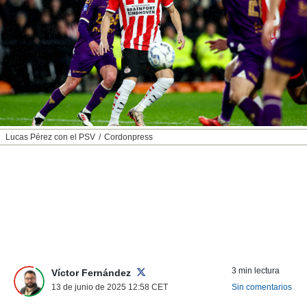
nos permite
ACEPTAR
estra
Y
ara seguir
CONTINUAR
e contenido
stándares
sin coste.
CONFIGURAR
 botón
continuar",
RECHAZAR
der a la
ndo la
Lucas Pérez con el PSV
Cordonpress
 de todas
, ya sean
de nuestros
 nos
 y análisis
tamiento en
b, así como
un perfil
para
3 min lectura
Víctor Fernández
ublicidad y
13 de junio de 2025 12:58
CET
Sin comentarios
do en