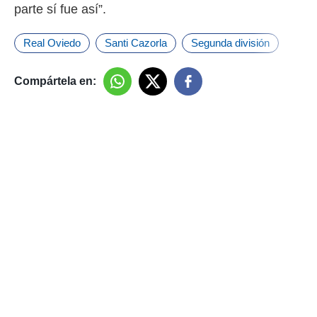
parte sí fue así”.
o.
calización
Real Oviedo
Santi Cazorla
Segunda división
precisa e
ión mediante
Compártela en:
, publicidad
dos,
 publicidad
,
ón de
 desarrollo
s.
tros 1199
ios