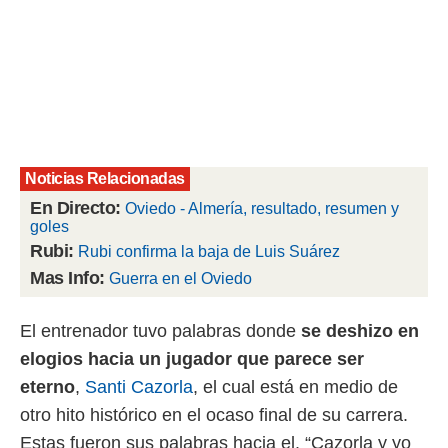
 mismo.
sultar más
 en nuestra
 Cookies
y
ualquier
ento
 botón
ación de
Noticias Relacionadas
kies
En Directo:
Oviedo - Almería, resultado, resumen y
 disponible
goles
e nuestra
.
Rubi:
Rubi confirma la baja de Luis Suárez
Mas Info:
Guerra en el Oviedo
IVAMENTE,
El entrenador tuvo palabras donde
se deshizo en
as
elogios hacia un jugador que parece ser
 a cookies
eterno
,
Santi Cazorla
, el cual está en medio de
 no aceptar
ón de
otro hito histórico en el ocaso final de su carrera.
uedes
Estas fueron sus palabras hacia el. “Cazorla y yo
uestro sitio