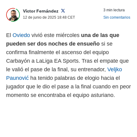
nos permite
ACEPTAR
3 min lectura
Víctor Fernández
estra
Y
ara seguir
12 de junio de 2025 18:48
CET
Sin comentarios
CONTINUAR
e contenido
stándares
sin coste.
El
Oviedo
vivió este miércoles
una de las que
CONFIGURAR
pueden ser dos noches de ensueño
si se
 botón
continuar",
confirma finalmente el ascenso del equipo
RECHAZAR
der a la
Carbayón a LaLiga EA Sports. Tras el empate que
ndo la
 de todas
le valió el pase de la final, su entrenador,
Veljko
, ya sean
Paunović
ha tenido palabras de elogio hacia el
de nuestros
 nos
jugador que le dio el pase a la final cuando en peor
momento se encontraba el equipo asturiano.
 y análisis
tamiento en
b, así como
un perfil
para
ublicidad y
do en