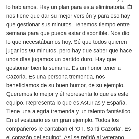
lo hablamos. Hay un plan para esta eliminatoria. Él
rtivo.com.
nos tiene que dar su mejor versión y para eso hay
o, te
 de que
que gestionar sus minutos. Tenemos tiempo entre
talarán
semana para que pueda estar disponible. Nos dio
e sean
para
lo que necesitábamos hoy. Sé que todos quieren
a
jugar los 90 minutos, pero hay que saber que hace
por el sitio
o se
unos días jugamos un partido duro. Hay que
cookies para
gestionar bien la semana. Es un honor tener a
Cazorla. Es una persona tremenda, nos
nto ni para
licidad o
beneficiamos de su buen humor, de su ejemplo.
Queremos lo mejor y él representa lo que es este
ado, aunque
sualizar
equipo. Representa lo que es Asturias y España.
general no
Tiene una alegría tremenda y un talento fantástico.
ada. Puedes
 instalación
En el vestuario es un gran ejemplo. Todos los
y acceder a
compañeros le cantaban el ‘Oh, Santi Cazorla’. Es
io web a
ste abono
el corazón del equipo”. Así se refirió al veterano