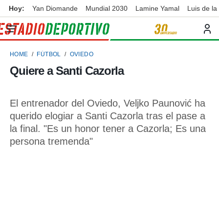
Hoy:
Yan Diomande
Mundial 2030
Lamine Yamal
Luis de la
privacidad
o de
ortivo
HOME
FÚTBOL
OVIEDO
ortivo.com)
borado por
Quiere a Santi Cazorla
es para
ue la
 que se
El entrenador del Oviedo, Veljko Paunović ha
e calidad.
eder a este
querido elogiar a Santi Cazorla tras el pase a
ediante las
la final. "Es un honor tener a Cazorla; Es una
opciones:
persona tremenda"
ookies y
e forma
d digital
ada, basada
mación
ediante
ecnologías