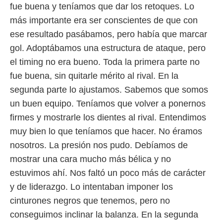
idad
fue buena y teníamos que dar los retoques. Lo
a, utilizar
más importante era ser conscientes de que con
a
 la
ese resultado pasábamos, pero había que marcar
gol. Adoptábamos una estructura de ataque, pero
da, crear un
personalizar
el timing no era bueno. Toda la primera parte no
o, uso de
fue buena, sin quitarle mérito al rival. En la
a la
e contenido
segunda parte lo ajustamos. Sabemos que somos
do, medir el
un buen equipo. Teníamos que volver a ponernos
 de la
medir el
firmes y mostrarle los dientes al rival. Entendimos
 del
muy bien lo que teníamos que hacer. No éramos
 comprender
 través de
nosotros. La presión nos pudo. Debíamos de
s o a través
mostrar una cara mucho más bélica y no
nación de
estuvimos ahí. Nos faltó un poco más de carácter
edentes de
fuentes,
y de liderazgo. Lo intentaban imponer los
y mejora de
cinturones negros que tenemos, pero no
os, uso de
ados con el
conseguimos inclinar la balanza. En la segunda
 seleccionar