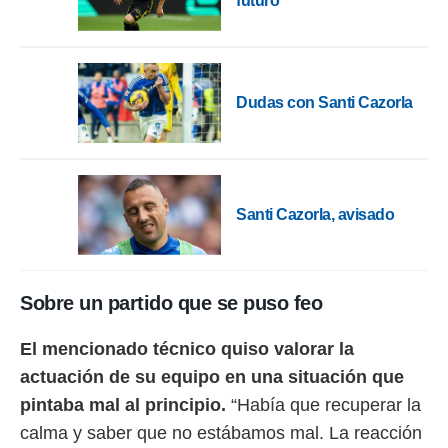
futuro
ento u
 de datos
er momento
ic en
Dudas con Santi Cazorla
o en
 Cookies
en
eb.
y
Santi Cazorla, avisado
socios
el
to de
Sobre un partido que se puso feo
la
 en un
El mencionado técnico quiso valorar la
 y/o acceder
actuación de su equipo en una situación que
 de datos
ara
pintaba mal al principio.
“Había que recuperar la
 anuncios
calma y saber que no estábamos mal. La reacción
ar perfiles