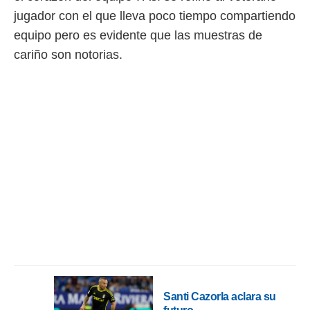
 botón
jugador con el que lleva poco tiempo compartiendo
.
equipo pero es evidente que las muestras de
nto,
cariño son notorias.
cios
kies,
ores únicos
as similares
nar,
rocesar
onales como
 este sitio
recciones IP
ficadores de
 posible
s
 traten tus
nales en
 interés
go a lo que
nerte. Para
Santi Cazorla aclara su
retirar su