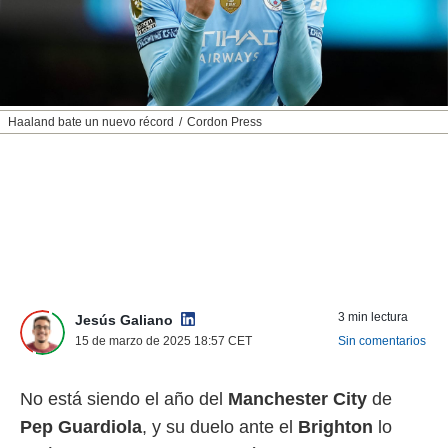
nos permite
ACEPTAR
estra
Y
ara seguir
CONTINUAR
e contenido
stándares
sin coste.
CONFIGURAR
Haaland bate un nuevo récord
Cordon Press
 botón
continuar",
RECHAZAR
der a la
ndo la
 de todas
, ya sean
de nuestros
 nos
 y análisis
3 min lectura
Jesús Galiano
tamiento en
15 de marzo de 2025 18:57
CET
Sin comentarios
b, así como
un perfil
para
No está siendo el año del
Manchester City
de
ublicidad y
Pep Guardiola
, y su duelo ante el
Brighton
lo
do en