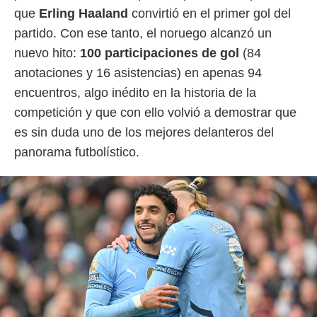
idad
que
Erling Haaland
convirtió en el primer gol del
a, utilizar
a
partido. Con ese tanto, el noruego alcanzó un
 la
nuevo hito:
100 participaciones de gol
(84
da, crear un
anotaciones y 16 asistencias) en apenas 94
personalizar
encuentros, algo inédito en la historia de la
o, uso de
competición y que con ello volvió a demostrar que
a la
e contenido
es sin duda uno de los mejores delanteros del
do, medir el
panorama futbolístico.
 de la
medir el
 del
 comprender
 través de
s o a través
nación de
edentes de
fuentes,
y mejora de
os, uso de
ados con el
 seleccionar