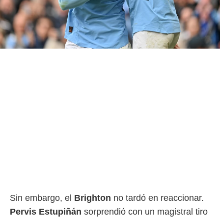
o.
calización
precisa e
ión mediante
, publicidad
dos,
 publicidad
,
ón de
 desarrollo
s.
tros 1199
ios
Sin embargo, el
Brighton
no tardó en reaccionar.
Pervis Estupiñán
sorprendió con un magistral tiro