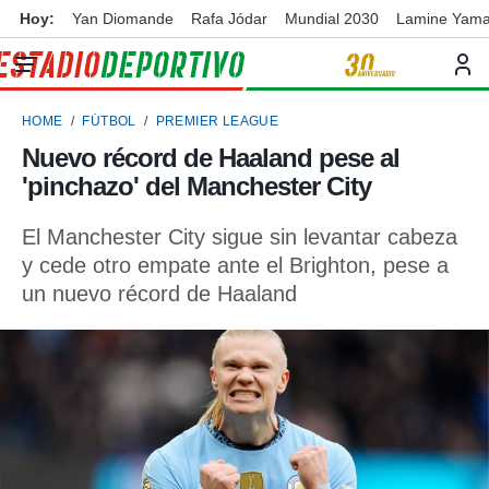
Hoy:
Yan Diomande
Rafa Jódar
Mundial 2030
Lamine Yama
privacidad
o de
ortivo
HOME
FÚTBOL
PREMIER LEAGUE
ortivo.com)
borado por
Nuevo récord de Haaland pese al
es para
'pinchazo' del Manchester City
ue la
 que se
e calidad.
El Manchester City sigue sin levantar cabeza
eder a este
y cede otro empate ante el Brighton, pese a
ediante las
un nuevo récord de Haaland
opciones:
ookies y
e forma
d digital
ada, basada
mación
ediante
ecnologías