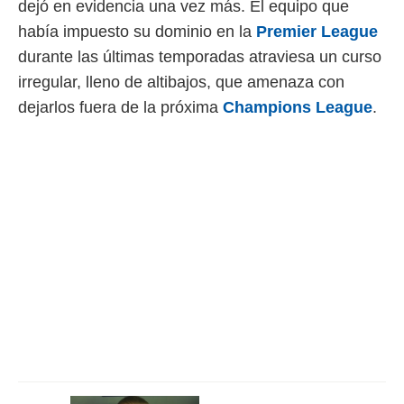
dejó en evidencia una vez más. El equipo que
 mismo.
había impuesto su dominio en la
Premier League
sultar más
 en nuestra
durante las últimas temporadas atraviesa un curso
 Cookies
y
irregular, lleno de altibajos, que amenaza con
ualquier
dejarlos fuera de la próxima
Champions League
.
ento
 botón
ación de
kies
 disponible
e nuestra
.
IVAMENTE,
as
 a cookies
 no aceptar
ón de
uedes
uestro sitio