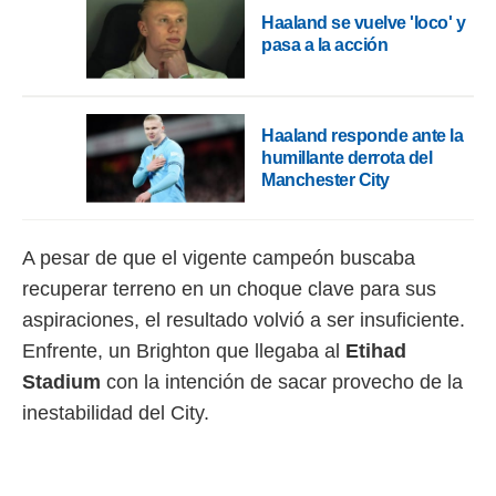
Haaland se vuelve 'loco' y
rtivo.com.
pasa a la acción
o, te
 de que
talarán
e sean
Haaland responde ante la
para
humillante derrota del
a
Manchester City
por el sitio
o se
cookies para
A pesar de que el vigente campeón buscaba
nto ni para
recuperar terreno en un choque clave para sus
licidad o
aspiraciones, el resultado volvió a ser insuficiente.
ado, aunque
Enfrente, un Brighton que llegaba al
Etihad
sualizar
general no
Stadium
con la intención de sacar provecho de la
ada. Puedes
inestabilidad del City.
 instalación
y acceder a
io web a
ste abono