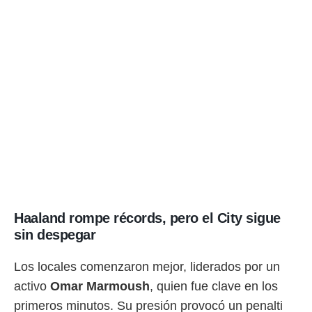
ento u
 de datos
er momento
ic en
o en
 Cookies
en
eb.
y
socios
el
to de
Haaland rompe récords, pero el City sigue
la
sin despegar
 en un
 y/o acceder
 de datos
Los locales comenzaron mejor, liderados por un
ara
activo
Omar Marmoush
, quien fue clave en los
 anuncios
ar perfiles
primeros minutos. Su presión provocó un penalti