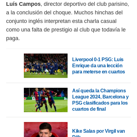
 botón
Luís Campos
, director deportivo del club parisino,
.
a la conclusión del choque. Muchos hinchas del
conjunto inglés interpretan esta charla casual
nto,
como una falta de prestigio al club que todavía le
cios
paga.
kies,
ores únicos
as similares
nar,
Liverpool 0-1 PSG: Luis
rocesar
Enrique da una lección
onales como
para meterse en cuartos
 este sitio
recciones IP
ficadores de
Así queda la Champions
 posible
League 2024, Barcelona y
s
PSG clasificados para los
 traten tus
cuartos de final
nales en
 interés
go a lo que
nerte. Para
Kike Salas por Virgil van
retirar su