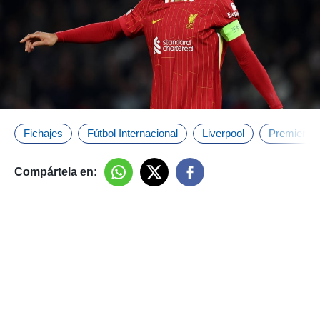
Fichajes
Fútbol Internacional
Liverpool
Premier L
Compártela en: