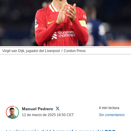
nos permite
ACEPTAR
estra
Y
ara seguir
CONTINUAR
e contenido
stándares
sin coste.
CONFIGURAR
 botón
continuar",
RECHAZAR
Virgil van Dijk, jugador del Liverpool
Cordon Press
der a la
ndo la
 de todas
, ya sean
de nuestros
 nos
 y análisis
tamiento en
b, así como
4 min lectura
un perfil
Manuel Pedrero
para
12 de marzo de 2025 18:50
CET
Sin comentarios
ublicidad y
do en