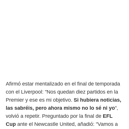
o.
calización
precisa e
ión mediante
, publicidad
dos,
 publicidad
,
ón de
 desarrollo
s.
tros 1199
Afirmó estar mentalizado en el final de temporada
ios
con el Liverpool: "Nos quedan diez partidos en la
Premier y ese es mi objetivo.
Si hubiera noticias,
las sabréis, pero ahora mismo no lo sé ni yo
",
volvió a repetir. Preguntado por la final de
EFL
Cup
ante el Newcastle United, añadió: "Vamos a