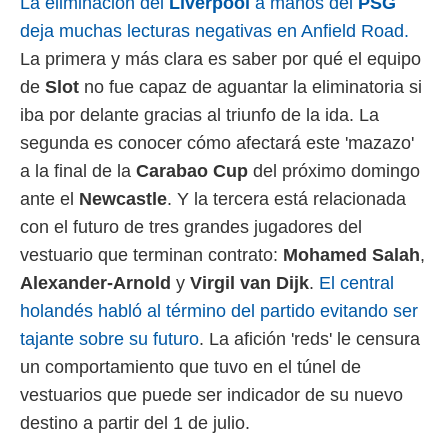
La eliminación del
Liverpool
a manos del
PSG
 mismo.
deja muchas lecturas negativas en Anfield Road.
sultar más
 en nuestra
La primera y más clara es saber por qué el equipo
 Cookies
y
de
Slot
no fue capaz de aguantar la eliminatoria si
ualquier
iba por delante gracias al triunfo de la ida. La
ento
segunda es conocer cómo afectará este 'mazazo'
 botón
a la final de la
Carabao Cup
del próximo domingo
ación de
kies
ante el
Newcastle
. Y la tercera está relacionada
 disponible
con el futuro de tres grandes jugadores del
e nuestra
.
vestuario que terminan contrato:
Mohamed Salah
,
Alexander-Arnold
y
Virgil van Dijk
.
El central
IVAMENTE,
holandés habló al término del partido evitando ser
tajante sobre su futuro
. La afición 'reds' le censura
as
 a cookies
un comportamiento que tuvo en el túnel de
 no aceptar
vestuarios que puede ser indicador de su nuevo
ón de
destino a partir del 1 de julio.
uedes
uestro sitio