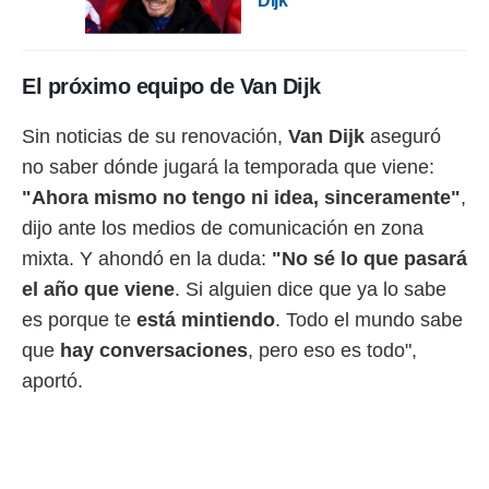
Dijk
ento u
 de datos
er momento
El próximo equipo de Van Dijk
ic en
o en
Sin noticias de su renovación,
Van Dijk
aseguró
 Cookies
en
no saber dónde jugará la temporada que viene:
eb.
"Ahora mismo no tengo ni idea, sinceramente"
,
y
dijo ante los medios de comunicación en zona
socios
mixta. Y ahondó en la duda:
"No sé lo que pasará
el
el año que viene
. Si alguien dice que ya lo sabe
to de
es porque te
está mintiendo
. Todo el mundo sabe
que
hay conversaciones
, pero eso es todo",
la
 en un
aportó.
 y/o acceder
 de datos
ara
 anuncios
ar perfiles