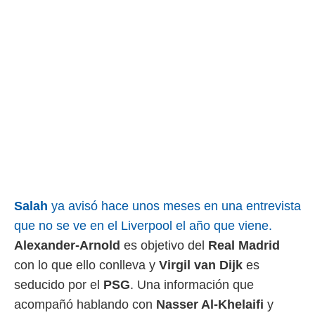
rtivo.com.
o, te
 de que
talarán
e sean
para
a
por el sitio
o se
cookies para
nto ni para
licidad o
Salah
ya avisó hace unos meses en una entrevista
ado, aunque
que no se ve en el Liverpool el año que viene.
sualizar
general no
Alexander-Arnold
es objetivo del
Real Madrid
ada. Puedes
con lo que ello conlleva y
Virgil van Dijk
es
 instalación
y acceder a
seducido por el
PSG
. Una información que
io web a
acompañó hablando con
Nasser Al-Khelaifi
y
ste abono