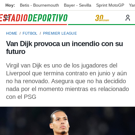
Hoy:
Betis - Bournemouth
Bayer - Sevilla
Sprint MotoGP
Ya
privacidad
o de
ortivo
HOME
FÚTBOL
PREMIER LEAGUE
ortivo.com)
borado por
Van Dijk provoca un incendio con su
es para
futuro
ue la
 que se
e calidad.
Virgil van Dijk es uno de los jugadores del
eder a este
Liverpool que termina contrato en junio y aún
ediante las
no ha renovado. Asegura que no ha decidido
opciones:
nada por el momento mientras es relacionado
ookies y
con el PSG
e forma
d digital
ada, basada
mación
ediante
ecnologías