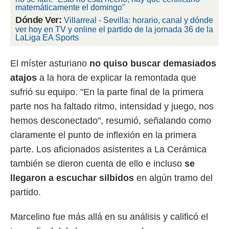
 botón
matemáticamente el domingo"
.
Dónde Ver:
Villarreal - Sevilla: horario, canal y dónde
ver hoy en TV y online el partido de la jornada 36 de la
LaLiga EA Sports
nto,
cios
El míster asturiano
no quiso buscar demasiados
kies,
atajos
a la hora de explicar la remontada que
ores únicos
as similares
sufrió su equipo. "En la parte final de la primera
nar,
parte nos ha faltado ritmo, intensidad y juego, nos
rocesar
onales como
hemos desconectado", resumió, señalando como
 este sitio
claramente el punto de inflexión en la primera
recciones IP
ficadores de
parte. Los aficionados asistentes a La Cerámica
 posible
también se dieron cuenta de ello e incluso
se
s
 traten tus
llegaron a escuchar silbidos
en algún tramo del
nales en
partido.
 interés
go a lo que
nerte. Para
Marcelino fue más allá en su análisis y calificó el
retirar su