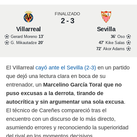
 mismo.
sultar más
FINALIZADO
 en nuestra
2 - 3
 Cookies
y
Villarreal
Sevilla
ualquier
Gerard Moreno
13'
36'
Oso
ento
G. Mikautadze
20'
47'
Kike Salas
 botón
72'
Akor Adams
ación de
kies
 disponible
El Villarreal
cayó ante el Sevilla (2-3)
en un partido
e nuestra
.
que dejó una lectura clara en boca de su
entrenador, un
Marcelino García Toral
que no
IVAMENTE,
puso excusas a la derrota
,
tirando de
autocrítica y sin argumentar una sola excusa
.
as
El técnico de Careñes compareció tras el
 a cookies
encuentro con un discurso de lo más directo,
 no aceptar
ón de
asumiendo errores y reconociendo la superioridad
uedes
del rival en los momentos decisivos.
uestro sitio