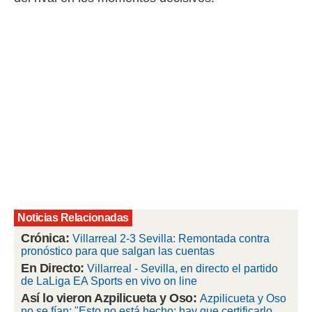
rtivo.com.
o, te
 de que
talarán
e sean
para
a
por el sitio
o se
cookies para
nto ni para
licidad o
ado, aunque
Noticias Relacionadas
sualizar
Crónica:
general no
Villarreal 2-3 Sevilla: Remontada contra
ada. Puedes
pronóstico para que salgan las cuentas
 instalación
En Directo:
Villarreal - Sevilla, en directo el partido
y acceder a
de LaLiga EA Sports en vivo on line
io web a
Así lo vieron Azpilicueta y Oso:
Azpilicueta y Oso
ste abono
no se fían: "Esto no está hecho; hay que certificarlo