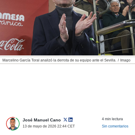
nos permite
ACEPTAR
estra
Y
ara seguir
CONTINUAR
e contenido
stándares
sin coste.
CONFIGURAR
 botón
continuar",
RECHAZAR
der a la
ndo la
Marcelino García Toral analizó la derrota de su equipo ante el Sevilla.
Imago
 de todas
, ya sean
de nuestros
 nos
 y análisis
tamiento en
b, así como
un perfil
para
4 min lectura
José Manuel Cano
ublicidad y
13 de mayo de 2026 22:44
CET
Sin comentarios
do en