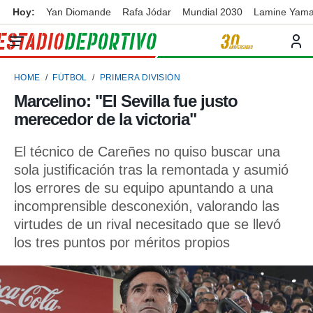
Hoy:
Yan Diomande
Rafa Jódar
Mundial 2030
Lamine Yama
privacidad
o de
ortivo
HOME
FÚTBOL
PRIMERA DIVISIÓN
ortivo.com)
borado por
Marcelino: "El Sevilla fue justo
es para
merecedor de la victoria"
ue la
 que se
e calidad.
El técnico de Careñes no quiso buscar una
eder a este
sola justificación tras la remontada y asumió
ediante las
los errores de su equipo apuntando a una
opciones:
incomprensible desconexión, valorando las
ookies y
virtudes de un rival necesitado que se llevó
e forma
los tres puntos por méritos propios
d digital
ada, basada
mación
ediante
ecnologías