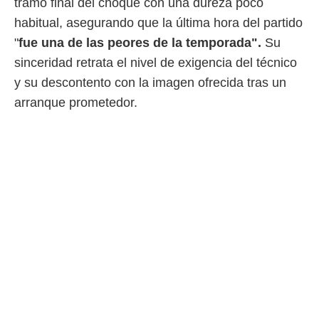
tramo final del choque con una dureza poco
ento u
habitual, asegurando que la última hora del partido
 de datos
"
fue una de las peores de la temporada".
Su
er momento
ic en
sinceridad retrata el nivel de exigencia del técnico
o en
y su descontento con la imagen ofrecida tras un
 Cookies
en
arranque prometedor.
eb.
y
socios
el
to de
la
 en un
 y/o acceder
 de datos
ara
 anuncios
ar perfiles