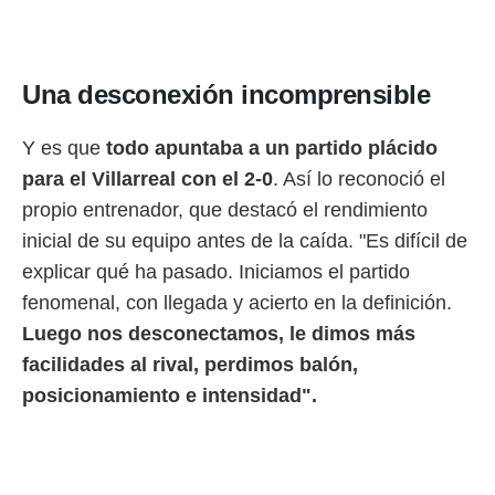
o.
calización
precisa e
Una desconexión incomprensible
ión mediante
, publicidad
Y es que
todo apuntaba a un partido plácido
dos,
para el Villarreal con el 2-0
. Así lo reconoció el
 publicidad
propio entrenador, que destacó el rendimiento
,
ón de
inicial de su equipo antes de la caída. "Es difícil de
 desarrollo
explicar qué ha pasado. Iniciamos el partido
s.
fenomenal, con llegada y acierto en la definición.
tros 1199
Luego nos desconectamos, le dimos más
ios
facilidades al rival, perdimos balón,
posicionamiento e intensidad".