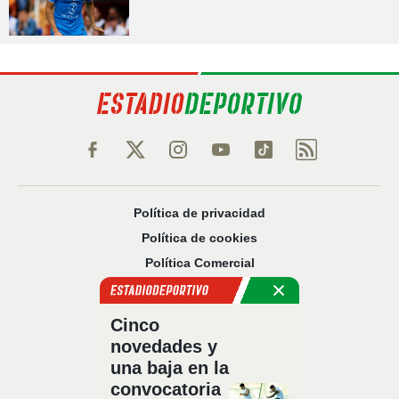
Política de privacidad
Política de cookies
Política Comercial
Aviso legal
Configuración de privacidad
Cinco
Sobre nosotros
novedades y
Código Ético
una baja en la
convocatoria