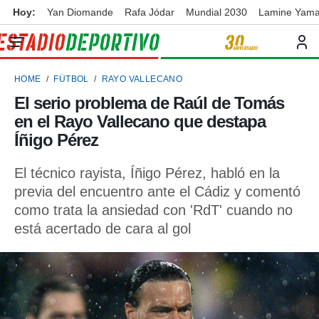
Hoy:
Yan Diomande
Rafa Jódar
Mundial 2030
Lamine Yama
privacidad
o de
ortivo
HOME
FÚTBOL
RAYO VALLECANO
ortivo.com)
borado por
El serio problema de Raúl de Tomás
es para
en el Rayo Vallecano que destapa
ue la
 que se
Íñigo Pérez
e calidad.
eder a este
El técnico rayista, Íñigo Pérez, habló en la
ediante las
previa del encuentro ante el Cádiz y comentó
opciones:
como trata la ansiedad con 'RdT' cuando no
ookies y
está acertado de cara al gol
e forma
d digital
ada, basada
mación
ediante
ecnologías