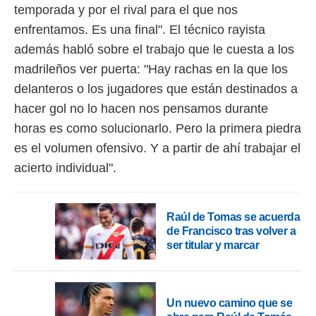
 botón
temporada y por el rival para el que nos
.
enfrentamos. Es una final". El técnico rayista
además habló sobre el trabajo que le cuesta a los
nto,
madrileños ver puerta: "Hay rachas en la que los
cios
delanteros o los jugadores que están destinados a
kies,
ores únicos
hacer gol no lo hacen nos pensamos durante
as similares
horas es como solucionarlo. Pero la primera piedra
nar,
es el volumen ofensivo. Y a partir de ahí trabajar el
rocesar
onales como
acierto individual".
 este sitio
recciones IP
ficadores de
 posible
Raúl de Tomas se acuerda
s
de Francisco tras volver a
 traten tus
ser titular y marcar
nales en
 interés
go a lo que
nerte. Para
Un nuevo camino que se
retirar su