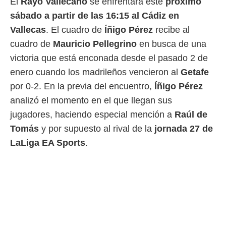
El
Rayo Vallecano
se enfrentará este
próximo
 mismo.
sábado a partir de las 16:15 al Cádiz en
sultar más
 en nuestra
Vallecas
. El cuadro de
Íñigo Pérez
recibe al
 Cookies
y
cuadro de
Mauricio Pellegrino
en busca de una
ualquier
victoria que está enconada desde el pasado 2 de
ento
enero cuando los madrileños vencieron al
Getafe
 botón
por 0-2. En la previa del encuentro,
Íñigo Pérez
ación de
kies
analizó el momento en el que llegan sus
 disponible
jugadores, haciendo especial mención a
Raúl de
e nuestra
.
Tomás
y por supuesto al rival de la
jornada 27 de
LaLiga EA Sports
.
IVAMENTE,
as
 a cookies
 no aceptar
ón de
uedes
uestro sitio