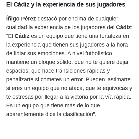
idad
El Cádiz y la experiencia de sus jugadores
a, utilizar
a
Íñigo Pérez
destacó por encima de cualquier
 la
cualidad la experiencia de los jugadores del
Cádiz
:
da, crear un
"El
Cádiz
es un equipo que tiene una fortaleza en
personalizar
o, uso de
la experiencia que tienen sus jugadores a la hora
a la
de lidiar sus emociones. A nivel futbolístico
e contenido
do, medir el
mantiene un bloque sólido, que no te quiere dejar
 de la
espacios, que hace transiciones rápidas y
medir el
 del
penalizarte si cometes un error. Pueden lastimarte
 comprender
si eres un equipo que no ataca, que te equivocas y
 través de
s o a través
te estresas por llegar a la victoria por la vía rápida.
nación de
Es un equipo que tiene más de lo que
edentes de
aparentemente dice la clasificación".
fuentes,
y mejora de
os, uso de
ados con el
 seleccionar