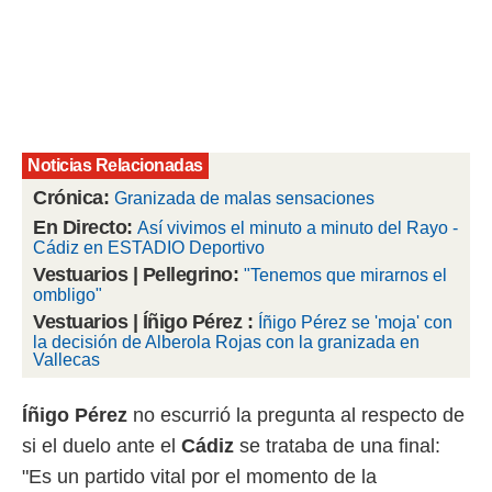
rtivo.com.
o, te
 de que
talarán
e sean
para
Noticias Relacionadas
a
por el sitio
Crónica:
Granizada de malas sensaciones
o se
En Directo:
Así vivimos el minuto a minuto del Rayo -
cookies para
Cádiz en ESTADIO Deportivo
nto ni para
Vestuarios | Pellegrino:
"Tenemos que mirarnos el
licidad o
ombligo"
Vestuarios | Íñigo Pérez :
Íñigo Pérez se 'moja' con
ado, aunque
la decisión de Alberola Rojas con la granizada en
sualizar
Vallecas
general no
ada. Puedes
Íñigo Pérez
no escurrió la pregunta al respecto de
 instalación
y acceder a
si el duelo ante el
Cádiz
se trataba de una final:
io web a
"Es un partido vital por el momento de la
ste abono