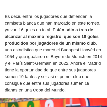
idad
a, utilizar
a
 la
Es decir, entre los jugadores que defienden la
camiseta blanca que han marcado en este torneo,
da, crear un
personalizar
ya van 16 goles en total.
Están sólo a tres de
o, uso de
alcanzar al máximo registro, que son 18 goles
a la
e contenido
producidos por jugadores de un mismo club
,
do, medir el
una estadística que marcó el Budapest Honvéd en
 de la
medir el
1954 y que igualaron el Bayern de Múnich en 2014
 del
y el París Saint-Germain en 2022. Ahora el Madrid
 comprender
 través de
tiene la oportunidad de que entre sus jugadores
s o a través
sumen 19 tantos y ser así el primer club que
nación de
consigue que entre sus jugadores sumen 19
edentes de
fuentes,
dianas en una Copa del Mundo.
y mejora de
os, uso de
ados con el
 seleccionar