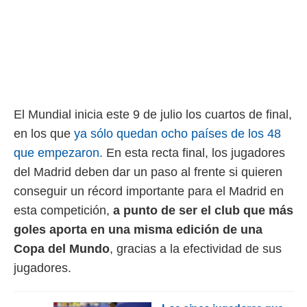
rtivo.com.
o, te
 de que
talarán
e sean
para
a
El Mundial inicia este 9 de julio los cuartos de final,
por el sitio
o se
en los que
ya sólo quedan ocho países de los 48
cookies para
que empezaron.
En esta recta final, los jugadores
nto ni para
del Madrid deben dar un paso al frente si quieren
licidad o
conseguir un récord importante para el Madrid en
ado, aunque
esta competición,
a punto de ser el club que más
sualizar
goles aporta en una misma edición de una
general no
ada. Puedes
Copa del Mundo
, gracias a la efectividad de sus
 instalación
jugadores.
y acceder a
io web a
ste abono