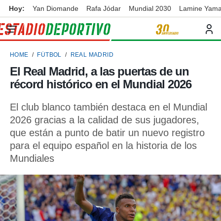
Hoy:
Yan Diomande
Rafa Jódar
Mundial 2030
Lamine Yama
privacidad
o de
ortivo
HOME
FÚTBOL
REAL MADRID
ortivo.com)
borado por
El Real Madrid, a las puertas de un
es para
récord histórico en el Mundial 2026
ue la
 que se
e calidad.
El club blanco también destaca en el Mundial
eder a este
2026 gracias a la calidad de sus jugadores,
ediante las
que están a punto de batir un nuevo registro
opciones:
para el equipo español en la historia de los
ookies y
Mundiales
e forma
d digital
ada, basada
mación
ediante
ecnologías