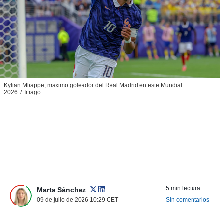
nos permite
ACEPTAR
estra
Y
ara seguir
CONTINUAR
e contenido
stándares
sin coste.
CONFIGURAR
 botón
continuar",
RECHAZAR
Kylian Mbappé, máximo goleador del Real Madrid en este Mundial
der a la
2026
Imago
ndo la
 de todas
, ya sean
de nuestros
 nos
 y análisis
tamiento en
b, así como
un perfil
5 min lectura
Marta Sánchez
para
09 de julio de 2026 10:29
CET
Sin comentarios
ublicidad y
do en