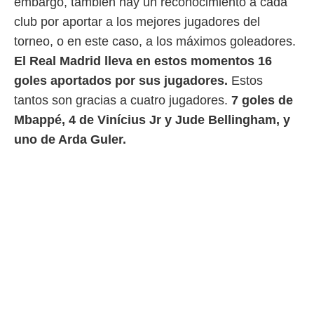
embargo, también hay un reconocimiento a cada
ento u
club por aportar a los mejores jugadores del
 de datos
torneo, o en este caso, a los máximos goleadores.
er momento
ic en
El Real Madrid lleva en estos momentos 16
o en
goles aportados por sus jugadores.
Estos
 Cookies
tantos son gracias a cuatro jugadores.
en
7 goles de
eb.
Mbappé, 4 de Vinícius Jr y Jude Bellingham, y
uno de Arda Guler.
y
socios
el
to de
la
 en un
 y/o acceder
 de datos
ara
 anuncios
ar perfiles