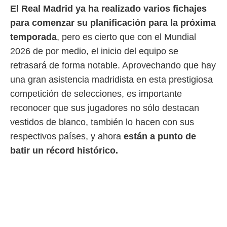
El Real Madrid ya ha realizado varios fichajes
 mismo.
sultar más
para comenzar su planificación para la próxima
 en nuestra
temporada
, pero es cierto que con el Mundial
 Cookies
y
ualquier
2026 de por medio, el inicio del equipo se
retrasará de forma notable. Aprovechando que hay
ento
 botón
una gran asistencia madridista en esta prestigiosa
ación de
competición de selecciones, es importante
kies
 disponible
reconocer que sus jugadores no sólo destacan
e nuestra
vestidos de blanco, también lo hacen con sus
.
respectivos países, y ahora
están a punto de
IVAMENTE,
batir un récord histórico.
as
 a cookies
 no aceptar
ón de
uedes
uestro sitio