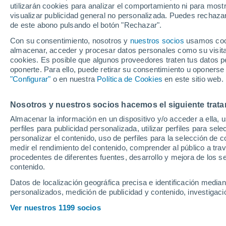
utilizarán cookies para analizar el comportamiento ni para most
visualizar publicidad general no personalizada. Puedes rechazar
de este abono pulsando el botón "Rechazar".
Eduardo Camavinga, que no es
Carlo Ancelotti en el Real Ma
Con su consentimiento, nosotros y
nuestros socios
usamos cooki
almacenar, acceder y procesar datos personales como su visita e
futuro podría ser objeto de a
cookies. Es posible que algunos proveedores traten tus datos pe
oponerte. Para ello, puede retirar su consentimiento u oponerse
"Configurar"
o en nuestra
Política de Cookies
en este sitio web.
Nosotros y nuestros socios hacemos el siguiente trata
Almacenar la información en un dispositivo y/o acceder a ella, 
perfiles para publicidad personalizada, utilizar perfiles para sele
personalizar el contenido, uso de perfiles para la selección de c
medir el rendimiento del contenido, comprender al público a tra
procedentes de diferentes fuentes, desarrollo y mejora de los se
contenido.
Datos de localización geográfica precisa e identificación mediant
personalizados, medición de publicidad y contenido, investigació
Ver nuestros 1199 socios