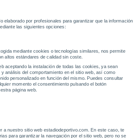
Rafa Jódar
Mundial 2030
Lamine Yamal
Luis de la Fuente
o elaborado por profesionales para garantizar que la información
Fútbol
Motor
Tenis
Baloncest
ediante las siguientes opciones:
Motociclismo
ACB
Portadas
Laliga Hypermotion
Juegos Olímpicos
UEF
Tem
MotoGP
Resultados
Clasificación
Res
Dep
Euroliga
Opinión
Juegos Olímpicos de Invierno
AD Ceuta
Albacete
Cop
ecogida mediante cookies o tecnologías similares, nos permite
on altos estándares de calidad sin coste.
Burgos
Cádiz CF
Res
eb aceptando la instalación de todas las cookies, ya sean
CD Castellón
Celta Fortuna
Mun
 y análisis del comportamiento en el sitio web, así como
Córdoba CF
Eibar
Res
ntenido personalizado en función del mismo. Puedes consultar
alquier momento el consentimiento pulsando el botón
CD Eldense
FC Andorra
Fút
uestra página web.
Girona
Granada CF
Pre
Las Palmas
Leganés
Ser
Mallorca
Oviedo
Fic
Real Sociedad B
Real Valladolid
Sel
Sabadell
Real Sporting
r a nuestro sitio web estadiodeportivo.com. En este caso, te
Mun
ichaje de Camavinga
as para garantizar la navegación por el sitio web, pero no se
Tenerife
UD Almería