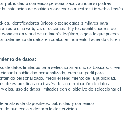
Sel
rar publicidad o contenido personalizado, aunque sí podrás
UEFA Champions League
 la instalación de cookies y acceder a nuestro sitio web a través
Can
tá logrando brillar a las órdenes de
Resultados
Clasificacion
Fút
drid, tiene un buen cartel en Europa, y su
es, identificadores únicos o tecnologías similares para
UEFA Europa League
n este sitio web, las direcciones IP y los identificadores de
1ª 
tención de algún 'grande' de la Premier
Resultados
Clasificacion
rsonales en virtud de un interés legítimo, algo a lo que puedes
 al tratamiento de datos en cualquier momento haciendo clic en
miento de datos:
uso de datos limitados para seleccionar anuncios básicos, crear
ccionar la publicidad personalizada, crear un perfil para
ontenido personalizado, medir el rendimiento de la publicidad,
vés de estadísticas o a través de la combinación de datos
rvicios, uso de datos limitados con el objetivo de seleccionar el
e análisis de dispositivos, publicidad y contenido
n de audiencia y desarrollo de servicios.