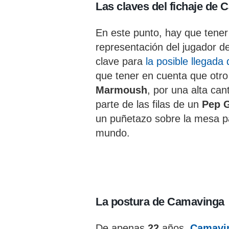
Las claves del fichaje de
En este punto, hay que tener
representación del jugador d
clave para
la posible llegada
que tener en cuenta que otro
Marmoush
, por una alta ca
parte de las filas de un
Pep G
un puñetazo sobre la mesa pa
mundo.
La postura de Camavinga
De apenas
22
años,
Camavi