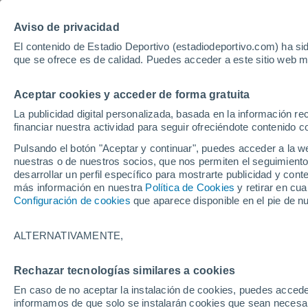
Hoy:
Yan Diomande
Aviso de privacidad
El contenido de Estadio Deportivo (estadiodeportivo.com) ha sid
que se ofrece es de calidad. Puedes acceder a este sitio web m
Laliga EA Sports
Padel
Clasificación
Resultados
Ciclismo
Aceptar cookies y acceder de forma gratuita
UFC
Alavés
Athletic Club de Bilbao
La publicidad digital personalizada, basada en la información r
financiar nuestra actividad para seguir ofreciéndote contenido c
Atlético de Madrid
FC Barcelona
Pulsando el botón "Aceptar y continuar", puedes acceder a la w
Real Betis
Celta de Vigo
nuestras o de nuestros socios, que nos permiten el seguimiento
Deportivo de A Coruña
Elche
desarrollar un perfil específico para mostrarte publicidad y co
más información en nuestra
Política de Cookies
y retirar en cu
Espanyol
Getafe
Configuración de cookies
que aparece disponible en el pie de n
Levante UD
Málaga CF
Osasuna
Racing de Santander
ALTERNATIVAMENTE,
Rayo Vallecano
Real Madrid
Real Sociedad
Sevilla FC
Rechazar tecnologías similares a cookies
HOME
FÚTBOL
REAL MADRID
Valencia CF
Villarreal CF
En caso de no aceptar la instalación de cookies, puedes accede
Sorpresa con el f
informamos de que solo se instalarán cookies que sean necesari