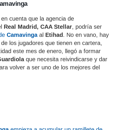
 Camavinga
 en cuenta que la agencia de
el
Real Madrid, CAA Stellar
, podría ser
 de
Camavinga
al
Etihad
. No en vano, hay
 de los jugadores que tienen en cartera,
ntidad este mes de enero, llegó a formar
uardiola
que necesita reivindicarse y dar
ra volver a ser uno de los mejores del
nga
empieza a acumular un ramillete de