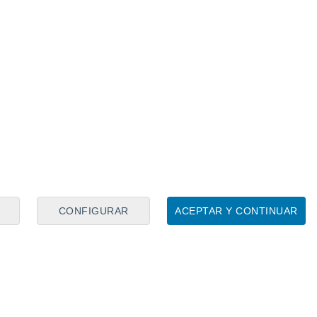
ar su medular, que resultó muy dañada
ación de
Rodri
, el vigente
Balón de Oro
.
lido sobremanera a
Guardiola
, quien
omento en todas las competiciones. Por
odría ser el paso hacia delante que
 volver a ser aquel conjunto rocoso que lo
CONFIGURAR
ACEPTAR Y CONTINUAR