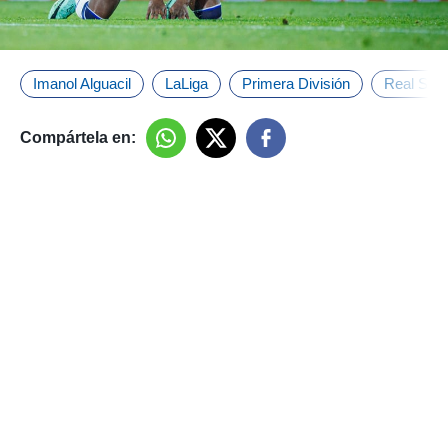
Imanol Alguacil
LaLiga
Primera División
Real Soc
Compártela en: