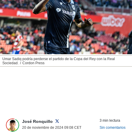
nos permite
ACEPTAR
estra
Y
ara seguir
CONTINUAR
e contenido
stándares
sin coste.
CONFIGURAR
 botón
continuar",
RECHAZAR
der a la
ndo la
Umar Sadiq podría perderse el partido de la Copa del Rey con la Real
Sociedad.
Cordon Press
 de todas
, ya sean
de nuestros
 nos
 y análisis
tamiento en
b, así como
un perfil
para
ublicidad y
3 min lectura
José Ronquillo
20 de noviembre de 2024 09:08
CET
Sin comentarios
do en