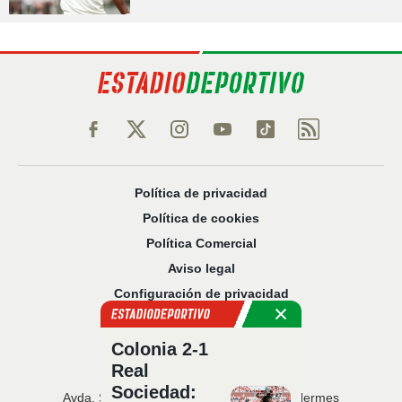
Política de privacidad
Política de cookies
Política Comercial
Aviso legal
Configuración de privacidad
Sobre nosotros
Código Ético
Colonia 2-1
Real
Sociedad:
Avda. San Francisco Javier, 22 · Edificio Hermes