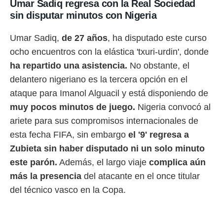
Umar Sadiq regresa con la Real Sociedad
ento u
sin disputar minutos con Nigeria
 de datos
er momento
Umar Sadiq,
de 27 años
, ha disputado este curso
ic en
o en
ocho encuentros con la elástica 'txuri-urdin', donde
ha repartido una asistencia.
No obstante, el
 Cookies
en
delantero nigeriano es la tercera opción en el
eb.
ataque para Imanol Alguacil y está disponiendo de
y
muy pocos minutos de juego.
Nigeria convocó al
socios
el
ariete para sus compromisos internacionales de
esta fecha FIFA, sin embargo
el '9' regresa a
to de
Zubieta sin haber disputado ni un solo minuto
la
este parón.
Además, el largo viaje
complica aún
 en un
más la presencia
del atacante en el once titular
 y/o acceder
 de datos
del técnico vasco en la Copa.
ara
 anuncios
ar perfiles