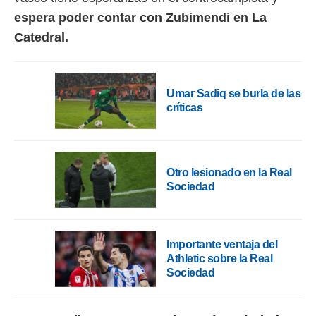
 botón
espera poder contar con Zubimendi en La
.
Catedral.
nto,
cios
Umar Sadiq se burla de las
kies,
ores únicos
críticas
as similares
nar,
rocesar
onales como
Otro lesionado en la Real
 este sitio
Sociedad
recciones IP
ficadores de
 posible
s
 traten tus
Importante ventaja del
nales en
Athletic sobre la Real
 interés
Sociedad
go a lo que
nerte. Para
retirar su