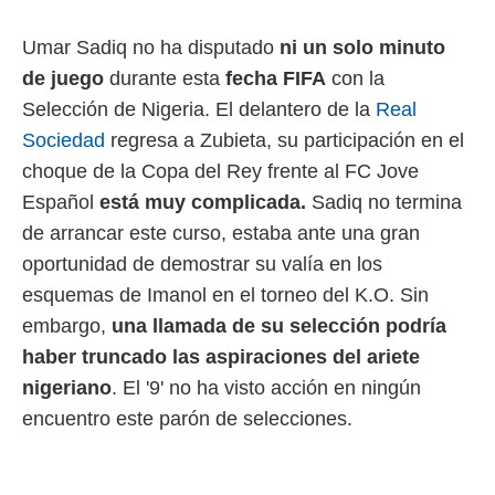
 mismo.
sultar más
Umar Sadiq no ha disputado
ni un solo minuto
 en nuestra
de juego
durante esta
fecha FIFA
con la
 Cookies
y
ualquier
Selección de Nigeria. El delantero de la
Real
Sociedad
regresa a Zubieta, su participación en el
ento
 botón
choque de la Copa del Rey frente al FC Jove
ación de
Español
está muy complicada.
Sadiq no termina
kies
 disponible
de arrancar este curso, estaba ante una gran
e nuestra
oportunidad de demostrar su valía en los
.
esquemas de Imanol en el torneo del K.O. Sin
IVAMENTE,
embargo,
una llamada de su selección podría
haber truncado las aspiraciones del ariete
as
nigeriano
. El '9' no ha visto acción en ningún
 a cookies
encuentro este parón de selecciones.
 no aceptar
ón de
uedes
uestro sitio