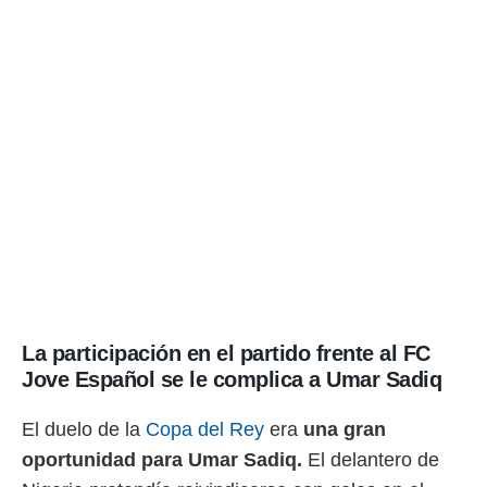
o.
calización
precisa e
ión mediante
, publicidad
dos,
 publicidad
,
ón de
 desarrollo
s.
tros 1199
ios
La participación en el partido frente al FC
Jove Español se le complica a Umar Sadiq
El duelo de la
Copa del Rey
era
una gran
oportunidad para Umar Sadiq.
El delantero de