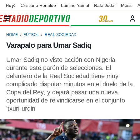
Hoy:
Cristiano Ronaldo
Lamine Yamal
Rafa Jódar
Messi
A
privacidad
o de
ortivo
HOME
FÚTBOL
REAL SOCIEDAD
ortivo.com)
borado por
Varapalo para Umar Sadiq
es para
ue la
Umar Sadiq no visto acción con Nigeria
 que se
e calidad.
durante este parón de selecciones. El
eder a este
delantero de la Real Sociedad tiene muy
ediante las
complicado disputar minutos en el duelo de la
opciones:
Copa del Rey, y dejará pasar una nueva
ookies y
oportunidad de reivindicarse en el conjunto
e forma
'txuri-urdin'
d digital
ada, basada
mación
ediante
ecnologías