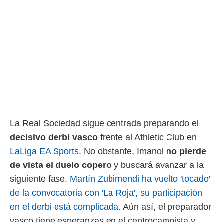
rtivo.com.
o, te
 de que
talarán
e sean
para
a
por el sitio
o se
cookies para
nto ni para
La Real Sociedad sigue centrada preparando el
licidad o
decisivo derbi vasco
frente al Athletic Club en
ado, aunque
LaLiga EA Sports
. No obstante, Imanol
no pierde
sualizar
de vista el duelo copero
y buscará avanzar a la
general no
siguiente fase.
Martín Zubimendi ha vuelto 'tocado'
ada. Puedes
 instalación
de la convocatoria con 'La Roja', su participación
y acceder a
en el derbi está complicada.
Aún así, el preparador
io web a
ste abono
vasco tiene esperanzas en el centrocampista y