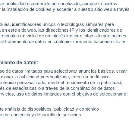
Sel
rar publicidad o contenido personalizado, aunque sí podrás
a salvar al Sevilla" del 18
UEFA Champions League
 la instalación de cookies y acceder a nuestro sitio web a través
Can
Resultados
Clasificacion
Fút
es, identificadores únicos o tecnologías similares para
UEFA Europa League
n este sitio web, las direcciones IP y los identificadores de
1ª 
Resultados
Clasificacion
rsonales en virtud de un interés legítimo, algo a lo que puedes
listas ha decidido subvencionar con un
 al tratamiento de datos en cualquier momento haciendo clic en
tobús de sus peñas desde diferentes
incluso del resto de Andalucía
miento de datos:
uso de datos limitados para seleccionar anuncios básicos, crear
ccionar la publicidad personalizada, crear un perfil para
ontenido personalizado, medir el rendimiento de la publicidad,
vés de estadísticas o a través de la combinación de datos
rvicios, uso de datos limitados con el objetivo de seleccionar el
e análisis de dispositivos, publicidad y contenido
n de audiencia y desarrollo de servicios.