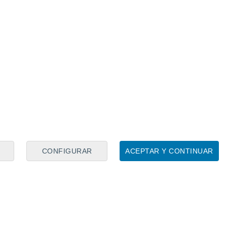
eto, el recorrido completo trascurrirá por
y Menéndez Pelayo,
continuando por los
le
San Fernando
, siguiendo el ejemplo de
protesta que contribuyó a evitar el descenso
gunda B en
agosto de 1995
.
CONFIGURAR
ACEPTAR Y CONTINUAR