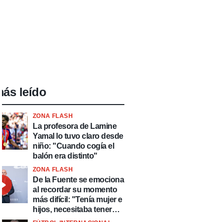
ás leído
ZONA FLASH
La profesora de Lamine
Yamal lo tuvo claro desde
niño: "Cuando cogía el
balón era distinto"
ZONA FLASH
De la Fuente se emociona
al recordar su momento
más difícil: "Tenía mujer e
hijos, necesitaba tener
ingresos y volver al