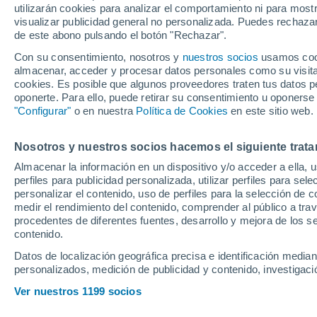
utilizarán cookies para analizar el comportamiento ni para most
manifestación "par
visualizar publicidad general no personalizada. Puedes rechazar
de este abono pulsando el botón "Rechazar".
de junio
Con su consentimiento, nosotros y
nuestros socios
usamos cooki
almacenar, acceder y procesar datos personales como su visita e
cookies. Es posible que algunos proveedores traten tus datos pe
La Federación de Peñas Sevil
oponerte. Para ello, puede retirar su consentimiento u oponerse
20% el desplazamiento en au
"Configurar"
o en nuestra
Política de Cookies
en este sitio web.
localidades de la provincia e 
Nosotros y nuestros socios hacemos el siguiente trata
Almacenar la información en un dispositivo y/o acceder a ella, 
perfiles para publicidad personalizada, utilizar perfiles para sele
personalizar el contenido, uso de perfiles para la selección de c
medir el rendimiento del contenido, comprender al público a tra
procedentes de diferentes fuentes, desarrollo y mejora de los se
contenido.
Datos de localización geográfica precisa e identificación mediant
personalizados, medición de publicidad y contenido, investigació
Ver nuestros 1199 socios