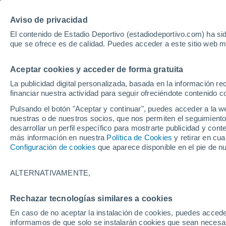
Hoy:
Yan Diomande
Aviso de privacidad
El contenido de Estadio Deportivo (estadiodeportivo.com) ha sid
que se ofrece es de calidad. Puedes acceder a este sitio web m
Laliga EA Sports
Padel
Clasificación
Resultados
Ciclismo
Aceptar cookies y acceder de forma gratuita
UFC
Alavés
Athletic Club de Bilbao
La publicidad digital personalizada, basada en la información r
financiar nuestra actividad para seguir ofreciéndote contenido c
Atlético de Madrid
FC Barcelona
Pulsando el botón "Aceptar y continuar", puedes acceder a la w
Real Betis
Celta de Vigo
nuestras o de nuestros socios, que nos permiten el seguimiento
Deportivo de A Coruña
Elche
desarrollar un perfil específico para mostrarte publicidad y co
más información en nuestra
Política de Cookies
y retirar en cu
Espanyol
Getafe
Configuración de cookies
que aparece disponible en el pie de n
Levante UD
Málaga CF
Osasuna
Racing de Santander
ALTERNATIVAMENTE,
Rayo Vallecano
Real Madrid
Real Sociedad
Sevilla FC
Rechazar tecnologías similares a cookies
HOME
FÚTBOL
SEVILLA FC
Valencia CF
Villarreal CF
En caso de no aceptar la instalación de cookies, puedes accede
Ayuda económica 
informamos de que solo se instalarán cookies que sean necesari