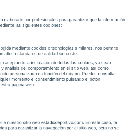
Rafa Jódar
Mundial 2030
Lamine Yamal
Luis de la Fuente
o elaborado por profesionales para garantizar que la información
Fútbol
Motor
Tenis
Baloncest
ediante las siguientes opciones:
Motociclismo
ACB
Portadas
Laliga Hypermotion
Juegos Olímpicos
UEF
Tem
MotoGP
Resultados
Clasificación
Res
Dep
Euroliga
Opinión
Juegos Olímpicos de Invierno
AD Ceuta
Albacete
Cop
ecogida mediante cookies o tecnologías similares, nos permite
on altos estándares de calidad sin coste.
Burgos
Cádiz CF
Res
eb aceptando la instalación de todas las cookies, ya sean
CD Castellón
Celta Fortuna
Mun
 y análisis del comportamiento en el sitio web, así como
Córdoba CF
Eibar
Res
ntenido personalizado en función del mismo. Puedes consultar
alquier momento el consentimiento pulsando el botón
CD Eldense
FC Andorra
Fút
uestra página web.
Girona
Granada CF
Pre
Las Palmas
Leganés
Ser
Mallorca
Oviedo
Fic
Real Sociedad B
Real Valladolid
Sel
Sabadell
Real Sporting
r a nuestro sitio web estadiodeportivo.com. En este caso, te
Mun
para potenciar la
as para garantizar la navegación por el sitio web, pero no se
Tenerife
UD Almería