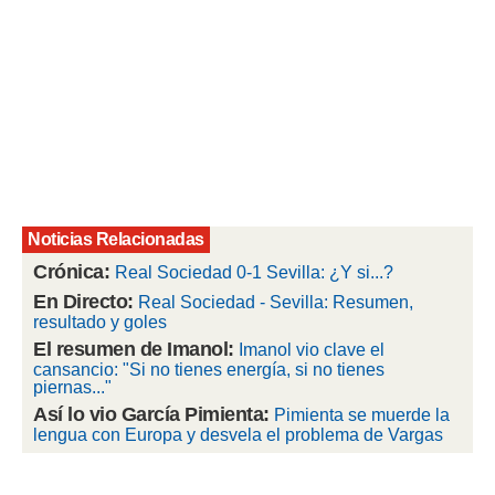
 botón
.
nto,
cios
kies,
ores únicos
as similares
nar,
rocesar
Noticias Relacionadas
onales como
Crónica:
Real Sociedad 0-1 Sevilla: ¿Y si...?
 este sitio
recciones IP
En Directo:
Real Sociedad - Sevilla: Resumen,
ficadores de
resultado y goles
 posible
El resumen de Imanol:
Imanol vio clave el
s
cansancio: "Si no tienes energía, si no tienes
 traten tus
piernas..."
nales en
Así lo vio García Pimienta:
Pimienta se muerde la
 interés
lengua con Europa y desvela el problema de Vargas
go a lo que
nerte. Para
retirar su