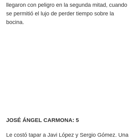
o.
llegaron con peligro en la segunda mitad, cuando
se permitió el lujo de perder tiempo sobre la
calización
precisa e
bocina.
ión mediante
, publicidad
dos,
 publicidad
,
ón de
 desarrollo
s.
tros 1199
ios
JOSÉ ÁNGEL CARMONA: 5
Le costó tapar a Javi López y Sergio Gómez. Una