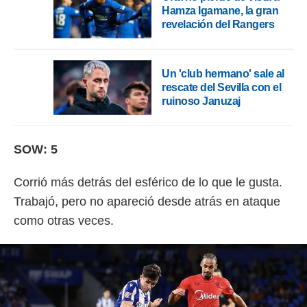
Hamza Igamane, la gran
revelación del Rangers
Un 'club hermano' sale al
rescate del Sevilla con el
ruinoso Januzaj
SOW: 5
Corrió más detrás del esférico de lo que le gusta.
Trabajó, pero no apareció desde atrás en ataque
como otras veces.