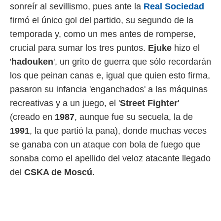
sonreír al sevillismo, pues ante la
Real Sociedad
rtivo.com.
firmó el único gol del partido, su segundo de la
o, te
temporada y, como un mes antes de romperse,
 de que
talarán
crucial para sumar los tres puntos.
Ejuke
hizo el
e sean
'
hadouken
', un grito de guerra que sólo recordarán
para
a
los que peinan canas e, igual que quien esto firma,
por el sitio
pasaron su infancia 'enganchados' a las máquinas
o se
recreativas y a un juego, el '
Street Fighter
'
cookies para
(creado en
1987
, aunque fue su secuela, la de
nto ni para
1991
, la que partió la pana), donde muchas veces
licidad o
se ganaba con un ataque con bola de fuego que
ado, aunque
sonaba como el apellido del veloz atacante llegado
sualizar
general no
del
CSKA de Moscú
.
ada. Puedes
 instalación
y acceder a
io web a
ste abono