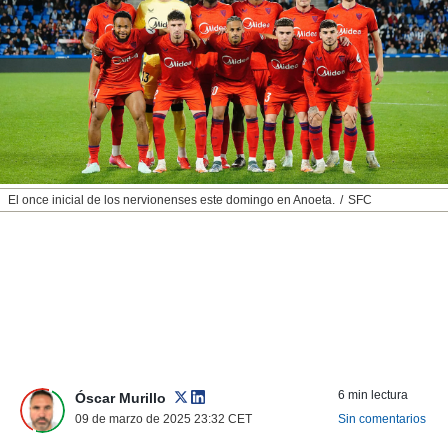
nos permite
ACEPTAR
estra
Y
ara seguir
CONTINUAR
e contenido
stándares
sin coste.
CONFIGURAR
 botón
continuar",
RECHAZAR
der a la
ndo la
El once inicial de los nervionenses este domingo en Anoeta.
SFC
 de todas
, ya sean
de nuestros
 nos
 y análisis
tamiento en
b, así como
un perfil
para
6 min lectura
Óscar Murillo
ublicidad y
09 de marzo de 2025 23:32
CET
Sin comentarios
do en