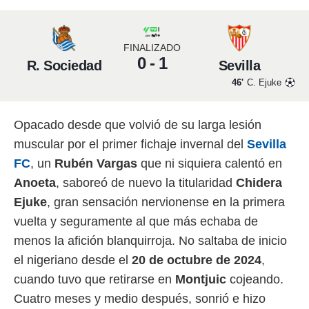
 mismo.
sultar más
 en nuestra
FINALIZADO
 Cookies
y
0 - 1
R. Sociedad
Sevilla
ualquier
46'
C. Ejuke
ento
 botón
ación de
Opacado desde que volvió de su larga lesión
kies
muscular por el primer fichaje invernal del
Sevilla
 disponible
e nuestra
FC
, un
Rubén Vargas
que ni siquiera calentó en
.
Anoeta
, saboreó de nuevo la titularidad
Chidera
IVAMENTE,
Ejuke
, gran sensación nervionense en la primera
vuelta y seguramente al que más echaba de
as
menos la afición blanquirroja. No saltaba de inicio
 a cookies
el nigeriano desde el
20 de octubre de 2024
,
 no aceptar
cuando tuvo que retirarse en
Montjuic
cojeando.
ón de
uedes
Cuatro meses y medio después, sonrió e hizo
uestro sitio