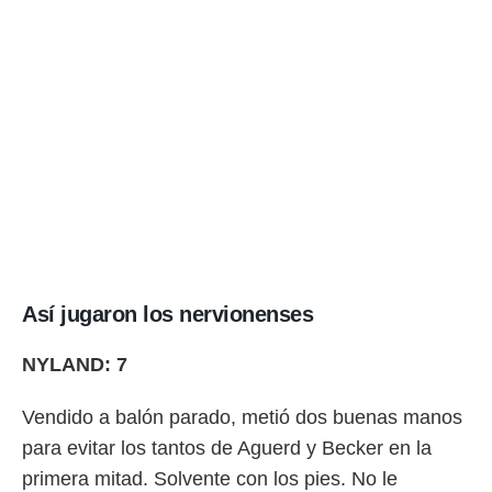
idad
a, utilizar
a
 la
da, crear un
personalizar
o, uso de
a la
e contenido
do, medir el
 de la
medir el
 del
 comprender
Así jugaron los nervionenses
 través de
s o a través
nación de
NYLAND: 7
edentes de
fuentes,
Vendido a balón parado, metió dos buenas manos
y mejora de
os, uso de
para evitar los tantos de Aguerd y Becker en la
ados con el
primera mitad. Solvente con los pies. No le
 seleccionar