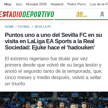
Hoy:
Isco
Mundial 2030
Haaland
Pedro Porro
Luis de la 
privacidad
o de
ortivo
HOME
FÚTBOL
SEVILLA FC
ortivo.com)
borado por
Puntos uno a uno del Sevilla FC en su
es para
visita en LaLiga EA Sports a la Real
ue la
 que se
Sociedad: Ejuke hace el 'hadouken'
e calidad.
eder a este
El extremo nigeriano fue titular por vez
ediante las
primera desde que volvió de su larga lesión y
opciones:
anotó el segundo tanto de la temporada, que,
ookies y
cinco meses y medio después, volvió a sellar
e forma
un triunfo
d digital
ada, basada
mación
ediante
ecnologías