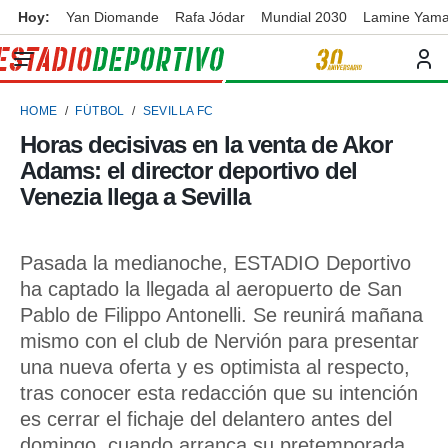
Hoy:
Yan Diomande
Rafa Jódar
Mundial 2030
Lamine Yama
privacidad
o de
ortivo
HOME
FÚTBOL
SEVILLA FC
ortivo.com)
borado por
Horas decisivas en la venta de Akor
es para
Adams: el director deportivo del
ue la
 que se
Venezia llega a Sevilla
e calidad.
eder a este
ediante las
Pasada la medianoche, ESTADIO Deportivo
opciones:
ha captado la llegada al aeropuerto de San
ookies y
Pablo de Filippo Antonelli. Se reunirá mañana
e forma
mismo con el club de Nervión para presentar
una nueva oferta y es optimista al respecto,
d digital
ada, basada
tras conocer esta redacción que su intención
mación
es cerrar el fichaje del delantero antes del
ediante
domingo, cuando arranca su pretemporada
ecnologías