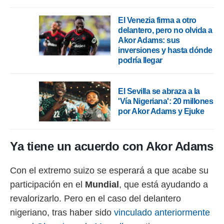
rtivo.com.
El Venezia firma a otro
o, te
delantero, pero no olvida a
 de que
Akor Adams: sus
talarán
inversiones y hasta dónde
e sean
podría llegar
para
a
por el sitio
El Sevilla se abraza a la
o se
'Vía Nigeriana': 20 millones
cookies para
por Akor Adams y Ejuke
nto ni para
licidad o
Ya tiene un acuerdo con Akor Adams
ado, aunque
sualizar
Con el extremo suizo se esperará a que acabe su
general no
ada. Puedes
participación en el
Mundial
, que está ayudando a
 instalación
revalorizarlo. Pero en el caso del delantero
y acceder a
io web a
nigeriano, tras haber sido
vinculado anteriormente
ste abono