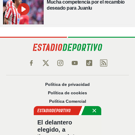
Mucha competencia por el recambio
deseado para Juanlu
Política de privacidad
Política de cookies
Política Comercial
Aviso legal
Configuración de privacidad
El delantero
Sobre nosotros
elegido, a
Código Ético