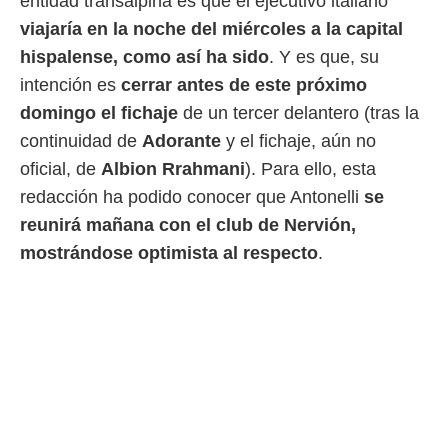
entidad transalpina es que el ejecutivo italiano
o.
viajaría en la noche del miércoles a la capital
calización
hispalense, como así ha sido
. Y es que, su
precisa e
ión mediante
intención es
cerrar antes de este próximo
domingo el fichaje
de un tercer delantero (tras la
, publicidad
continuidad de
Adorante
y el fichaje, aún no
dos,
oficial, de
Albion Rrahmani
). Para ello, esta
 publicidad
redacción ha podido conocer que Antonelli
se
,
ón de
reunirá mañana con el club de Nervión,
 desarrollo
mostrándose optimista al respecto
.
s.
tros 1199
ios