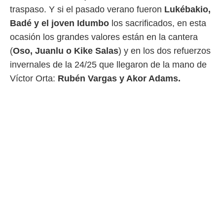
traspaso. Y si el pasado verano fueron
L
ukébakio,
 mismo.
sultar más
Badé y el joven Idumbo
los sacrificados, en esta
 en nuestra
ocasión los grandes valores están en la cantera
 Cookies
y
ualquier
(
Oso, Juanlu o Kike Salas
) y en los dos refuerzos
invernales de la 24/25 que llegaron de la mano de
ento
 botón
Víctor Orta:
Rubén Vargas y Akor Adams.
ación de
kies
 disponible
e nuestra
.
IVAMENTE,
as
 a cookies
 no aceptar
ón de
uedes
uestro sitio