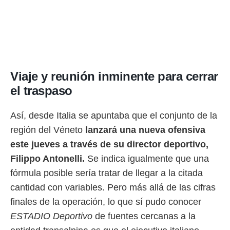
idad
a, utilizar
a
 la
da, crear un
personalizar
o, uso de
Viaje y reunión inminente para cerrar
a la
el traspaso
e contenido
do, medir el
 de la
Así, desde Italia se apuntaba que el conjunto de la
medir el
región del Véneto
lanzará una nueva ofensiva
 del
 comprender
este jueves a través de su director deportivo,
 través de
Filippo Antonelli.
Se indica igualmente que una
s o a través
nación de
fórmula posible sería tratar de llegar a la citada
edentes de
cantidad con variables. Pero más allá de las cifras
fuentes,
y mejora de
finales de la operación, lo que sí pudo conocer
os, uso de
ESTADIO Deportivo
de fuentes cercanas a la
ados con el
 seleccionar