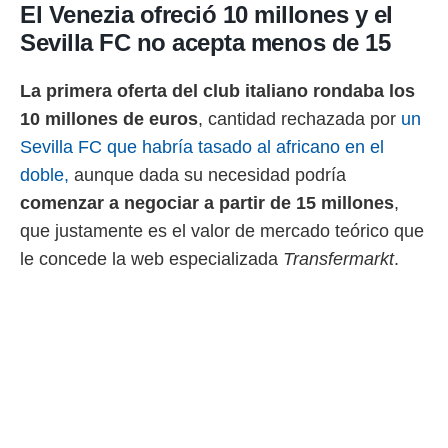
ento u
El Venezia ofreció 10 millones y el
Sevilla FC no acepta menos de 15
 de datos
er momento
ic en
La primera oferta del club italiano rondaba los
o en
10 millones de euros
, cantidad rechazada por
un
 Cookies
en
Sevilla FC que habría tasado al africano en el
eb.
doble,
aunque dada su necesidad podría
y
comenzar a negociar a partir de 15 millones
,
socios
que justamente es el valor de mercado teórico que
el
le concede la web especializada
Transfermarkt
.
to de
la
 en un
 y/o acceder
 de datos
ara
 anuncios
ar perfiles