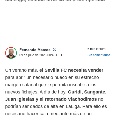
nos permite
ACEPTAR
estra
Y
ara seguir
CONTINUAR
e contenido
stándares
sin coste.
CONFIGURAR
 botón
continuar",
RECHAZAR
der a la
6 min lectura
Fernando Mateos
ndo la
09 de julio de 2026 00:43
CET
Sin comentarios
 de todas
, ya sean
de nuestros
Un verano más,
el Sevilla FC necesita vender
 nos
para abrir un necesario hueco en su estrecho
 y análisis
margen salarial que le permita inscribir a los
tamiento en
b, así como
nuevos fichajes. A día de hoy,
Guridi, Sangante,
un perfil
Juan Iglesias y el retornado Vlachodimos
no
para
podrían ser dados de alta en LaLiga. Para ello es
ublicidad y
necesario hacer caja mediante más de un
do en