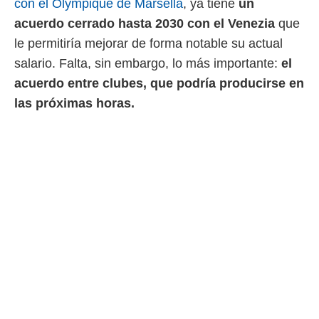
con el Olympique de Marsella
, ya tiene
un
 botón
.
acuerdo cerrado hasta 2030 con el Venezia
que
le permitiría mejorar de forma notable su actual
nto,
salario. Falta, sin embargo, lo más importante:
el
cios
acuerdo entre clubes, que podría producirse en
kies,
las próximas horas.
ores únicos
as similares
nar,
rocesar
onales como
 este sitio
recciones IP
ficadores de
 posible
s
 traten tus
nales en
 interés
go a lo que
nerte. Para
retirar su