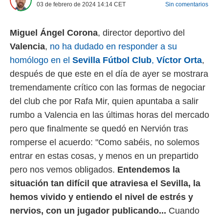
03 de febrero de 2024 14:14
CET
Sin comentarios
 mismo.
sultar más
 en nuestra
Miguel Ángel Corona
, director deportivo del
 Cookies
y
Valencia
,
no ha dudado en responder a su
ualquier
homólogo en el
Sevilla Fútbol Club
,
Víctor Orta
,
ento
después de que este en el día de ayer se mostrara
 botón
ación de
tremendamente crítico con las formas de negociar
kies
del club che por Rafa Mir, quien apuntaba a salir
 disponible
e nuestra
rumbo a Valencia en las últimas horas del mercado
.
pero que finalmente se quedó en Nervión tras
IVAMENTE,
romperse el acuerdo: "Como sabéis, no solemos
entrar en estas cosas, y menos en un prepartido
as
pero nos vemos obligados.
Entendemos la
 a cookies
situación tan difícil que atraviesa el Sevilla, la
 no aceptar
hemos vivido y entiendo el nivel de estrés y
ón de
uedes
nervios, con un jugador publicando...
Cuando
uestro sitio