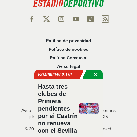
Política de privacidad
Política de cookies
Política Comercial
Aviso legal
Configuración de privacidad
Sobre nosotros
Hasta tres
Código Ético
clubes de
Primera
pendientes
Avda. San Francisco Javier, 22 · Edificio Hermes
por si Castrín
planta 5 · 41018 Sevilla · T. 954 216 525
no renueva
© 2026 Estadio Deportivo. All rights reserved.
con el Sevilla