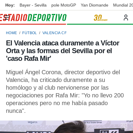
Hoy:
Bayer - Sevilla
pole MotoGP
Yan Diomande
Mundial 2
privacidad
o de
ortivo
HOME
FÚTBOL
VALENCIA CF
ortivo.com)
borado por
El Valencia ataca duramente a Víctor
es para
Orta y las formas del Sevilla por el
ue la
 que se
'caso Rafa Mir'
e calidad.
eder a este
Miguel Ángel Corona, director deportivo del
ediante las
Valencia, ha criticado duramente a su
opciones:
homólogo y al club nervionense por las
ookies y
negociaciones por Rafa Mir: "Yo no llevo 200
e forma
operaciones pero no me había pasado
nunca".
d digital
ada, basada
mación
ediante
ecnologías