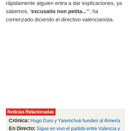
rápidamente alguien entra a dar explicaciones, ya
rtivo.com.
sabemos,
'excusatio non petita...'
", ha
o, te
comenzado diciendo el directivo valencianista.
 de que
talarán
e sean
para
a
por el sitio
o se
cookies para
nto ni para
licidad o
ado, aunque
sualizar
general no
ada. Puedes
 instalación
Noticias Relacionadas
y acceder a
Crónica:
Hugo Duro y Yaremchuk hunden al Almería
io web a
ste abono
En Directo:
Sigue en vivo el partido entre Valencia y