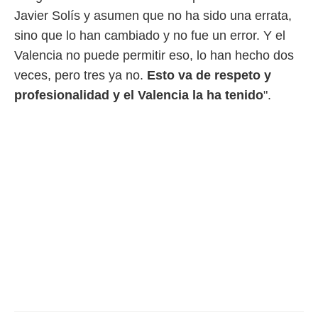
idad
Javier Solís y asumen que no ha sido una errata,
a, utilizar
a
sino que lo han cambiado y no fue un error. Y el
 la
Valencia no puede permitir eso, lo han hecho dos
da, crear un
veces, pero tres ya no.
Esto va de respeto y
personalizar
profesionalidad y el Valencia la ha tenido
".
o, uso de
a la
e contenido
do, medir el
 de la
medir el
 del
 comprender
 través de
s o a través
nación de
edentes de
fuentes,
y mejora de
os, uso de
ados con el
 seleccionar