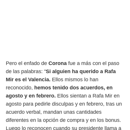
ento u
 de datos
er momento
ic en
o en
 Cookies
en
eb.
y
Pero el enfado de
Corona
fue a más con el paso
socios
el
de las palabras: "
Si alguien ha querido a Rafa
Mir es el Valencia.
Ellos mismos lo han
to de
reconocido,
hemos tenido dos acuerdos, en
la
agosto y en febrero.
Ellos sientan a Rafa Mir en
 en un
agosto para pedirle disculpas y en febrero, tras un
 y/o acceder
 de datos
acuerdo verbal, mandan unas cantidades
ara
diferentes en la opción de compra y en los bonus.
 anuncios
ar perfiles
Luego lo reconocen cuando su presidente llama a