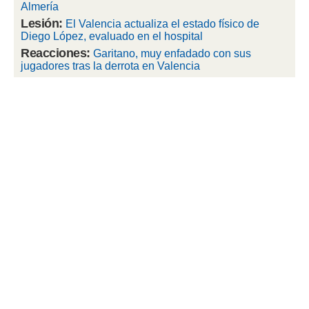
 botón
Almería
.
Lesión:
El Valencia actualiza el estado físico de
Diego López, evaluado en el hospital
Reacciones:
nto,
Garitano, muy enfadado con sus
jugadores tras la derrota en Valencia
cios
kies,
ores únicos
as similares
nar,
rocesar
onales como
 este sitio
recciones IP
ficadores de
 posible
s
 traten tus
nales en
 interés
go a lo que
nerte. Para
retirar su