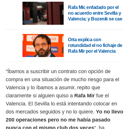
o.
Rafa Mir, enfadado por el
calización
no acuerdo entre Sevilla y
precisa e
Valencia; y Bozenik se cae
ión mediante
, publicidad
Orta explica con
rotundidad el no fichaje de
dos,
Rafa Mir por el Valencia
 publicidad
,
ón de
 desarrollo
"Íbamos a suscribir un contrato con opción de
s.
compra en una situación de mucho riesgo para el
tros 1199
Valencia y lo íbamos a asumir, repito que
ios
claramente si alguien quiso a
Rafa Mir
fue el
Valencia. El Sevilla lo está intentando colocar en
dos mercados seguidos y no lo quiere.
Yo no llevo
200 operaciones pero no me había pasado
nunca con el mismo club dos veces
", ha