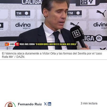
nos permite
ACEPTAR
estra
Y
ara seguir
CONTINUAR
e contenido
stándares
sin coste.
CONFIGURAR
 botón
continuar",
RECHAZAR
der a la
ndo la
 de todas
El Valencia ataca duramente a Víctor Orta y las formas del Sevilla por el 'caso
, ya sean
Rafa Mir'
DAZN.
de nuestros
 nos
 y análisis
tamiento en
b, así como
un perfil
para
ublicidad y
3 min lectura
Fernando Ruiz
do en