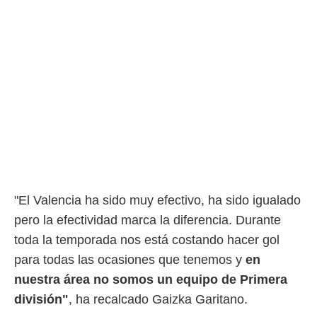
ento u
 de datos
er momento
ic en
o en
 Cookies
en
eb.
y
socios
el
to de
"El Valencia ha sido muy efectivo, ha sido igualado
pero la efectividad marca la diferencia. Durante
la
toda la temporada nos está costando hacer gol
 en un
 y/o acceder
para todas las ocasiones que tenemos y
en
 de datos
nuestra área no somos un equipo de Primera
ara
 anuncios
división"
, ha recalcado Gaizka Garitano.
ar perfiles