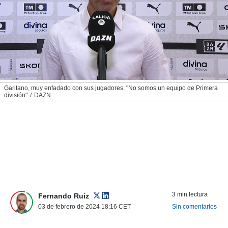
nos permite
ACEPTAR
estra
Y
ara seguir
CONTINUAR
e contenido
stándares
sin coste.
CONFIGURAR
 botón
continuar",
RECHAZAR
Garitano, muy enfadado con sus jugadores: "No somos un equipo de Primera
der a la
división"
DAZN
ndo la
 de todas
, ya sean
de nuestros
 nos
 y análisis
tamiento en
b, así como
un perfil
3 min lectura
Fernando Ruiz
para
03 de febrero de 2024 18:16
CET
Sin comentarios
ublicidad y
do en