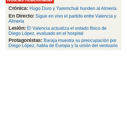
 botón
.
Crónica:
Hugo Duro y Yaremchuk hunden al Almería
En Directo:
Sigue en vivo el partido entre Valencia y
Almería
nto,
Lesión:
El Valencia actualiza el estado físico de
cios
Diego López, evaluado en el hospital
kies,
Protagonistas:
Baraja muestra su preocupación por
ores únicos
Diego López, habla de Europa y la unión del vestuario
as similares
nar,
rocesar
onales como
 este sitio
recciones IP
ficadores de
 posible
s
 traten tus
nales en
 interés
go a lo que
nerte. Para
retirar su