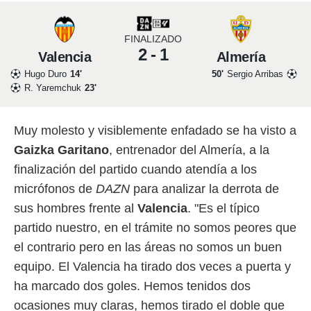
 mismo.
sultar más
FINALIZADO
 en nuestra
2 - 1
 Cookies
y
Valencia
Almería
ualquier
Hugo Duro
14'
50'
Sergio Arribas
R. Yaremchuk
23'
ento
 botón
ación de
Muy molesto y visiblemente enfadado se ha visto a
kies
 disponible
Gaizka Garitano
, entrenador del Almería, a la
e nuestra
finalización del partido cuando atendía a los
.
micrófonos de
DAZN
para analizar la derrota de
IVAMENTE,
sus hombres frente al
Valencia
. "Es el típico
partido nuestro, en el trámite no somos peores que
as
el contrario pero en las áreas no somos un buen
 a cookies
equipo. El Valencia ha tirado dos veces a puerta y
 no aceptar
ón de
ha marcado dos goles. Hemos tenidos dos
uedes
ocasiones muy claras, hemos tirado el doble que
uestro sitio