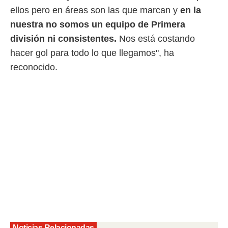
ellos pero en áreas son las que marcan y
en la
rtivo.com.
nuestra no somos un equipo de Primera
o, te
división ni consistentes.
Nos está costando
 de que
talarán
hacer gol para todo lo que llegamos", ha
e sean
reconocido.
para
a
por el sitio
o se
cookies para
nto ni para
licidad o
ado, aunque
sualizar
general no
ada. Puedes
 instalación
y acceder a
io web a
ste abono
Noticias Relacionadas