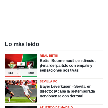
Lo más leído
REAL BETIS
Betis - Bournemouth, en directo:
¡Final del partido con empate y
2
sensaciones positivas!
-
BET
BOU
2
SEVILLA FC
Bayer Leverkusen - Sevilla, en
directo: ¡Acaba la pretemporada
nervionense con derrota!
ATLÉTICO DE MADRID