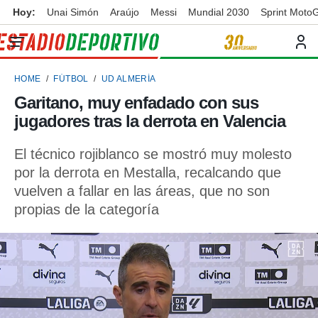
Hoy:
Unai Simón
Araújo
Messi
Mundial 2030
Sprint Moto
privacidad
o de
ortivo
HOME
FÚTBOL
UD ALMERÍA
ortivo.com)
borado por
Garitano, muy enfadado con sus
es para
jugadores tras la derrota en Valencia
ue la
 que se
e calidad.
El técnico rojiblanco se mostró muy molesto
eder a este
por la derrota en Mestalla, recalcando que
ediante las
vuelven a fallar en las áreas, que no son
opciones:
propias de la categoría
ookies y
e forma
d digital
ada, basada
mación
ediante
ecnologías