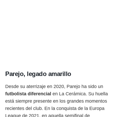
 botón
.
nto,
cios
kies,
ores únicos
as similares
nar,
rocesar
onales como
 este sitio
recciones IP
Parejo, legado amarillo
ficadores de
 posible
s
Desde su aterrizaje en 2020, Parejo ha sido un
 traten tus
futbolista diferencial
en La Cerámica. Su huella
nales en
 interés
está siempre presente en los grandes momentos
go a lo que
recientes del club. En la conquista de la Europa
nerte. Para
retirar su
League de 2021, en aquella semifinal de