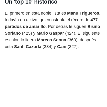
Un 'top 10' histórico
o.
calización
El primero en esta noble lista es
Manu Trigueros
,
precisa e
todavía en activo, quien ostenta el récord de
477
ión mediante
partidos de amarillo
. Por detrás le siguen
Bruno
, publicidad
Soriano
(425) y
Mario Gaspar
(424). El siguiente
dos,
escalón lo lidera
Marcos Senna
(363), después
 publicidad
está
Santi Cazorla
(334) y
Cani
(327).
,
ón de
 desarrollo
s.
tros 1199
ios