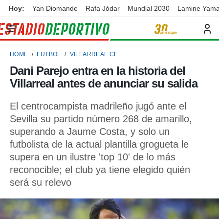
Hoy:
Yan Diomande
Rafa Jódar
Mundial 2030
Lamine Yama
privacidad
o de
ortivo
HOME
FÚTBOL
VILLARREAL CF
ortivo.com)
borado por
Dani Parejo entra en la historia del
es para
Villarreal antes de anunciar su salida
ue la
 que se
e calidad.
El centrocampista madrileño jugó ante el
eder a este
Sevilla su partido número 268 de amarillo,
ediante las
superando a Jaume Costa, y solo un
opciones:
futbolista de la actual plantilla grogueta le
ookies y
supera en un ilustre 'top 10' de lo más
e forma
reconocible; el club ya tiene elegido quién
será su relevo
d digital
ada, basada
mación
ediante
ecnologías