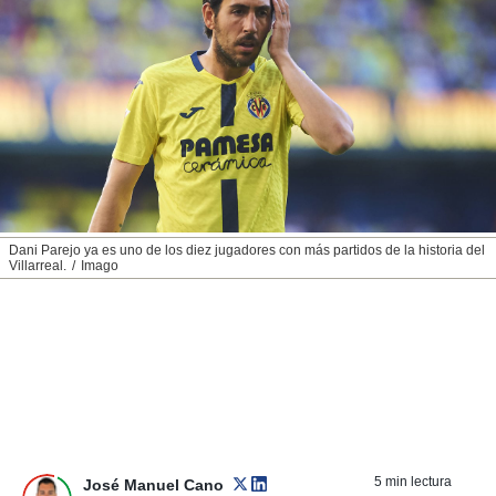
nos permite
ACEPTAR
estra
Y
ara seguir
CONTINUAR
e contenido
stándares
sin coste.
CONFIGURAR
 botón
continuar",
RECHAZAR
der a la
ndo la
 de todas
Dani Parejo ya es uno de los diez jugadores con más partidos de la historia del
, ya sean
Villarreal.
Imago
de nuestros
 nos
 y análisis
tamiento en
b, así como
un perfil
para
ublicidad y
5 min lectura
José Manuel Cano
do en