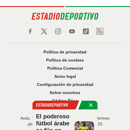
Política de privacidad
Política de cookies
Política Comercial
Aviso legal
Configuración de privacidad
Sobre nosotros
Código Ético
El poderoso
Avda. San Francisco Javier, 22 · Edificio Hermes
fútbol árabe
planta 5 · 41018 Sevilla · T. 954 216 525