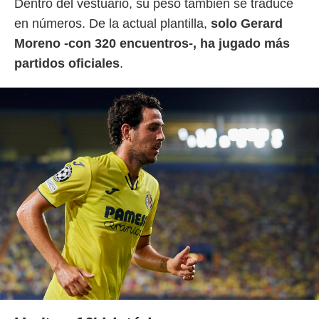
Dentro del vestuario, su peso también se traduce
idad
a, utilizar
en números. De la actual plantilla,
solo Gerard
a
Moreno -con 320 encuentros-, ha jugado más
 la
partidos oficiales
.
da, crear un
personalizar
o, uso de
a la
e contenido
do, medir el
 de la
medir el
 del
 comprender
 través de
s o a través
nación de
edentes de
fuentes,
y mejora de
os, uso de
ados con el
 seleccionar