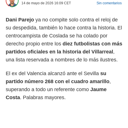
14 de mayo de 2026 16:09
CET
Sin comentarios
 mismo.
sultar más
 en nuestra
Dani Parejo
ya no compite solo contra el reloj de
 Cookies
y
ualquier
su despedida, también lo hace contra la historia. El
centrocampista de Coslada se ha colado por
ento
derecho propio entre los
diez futbolistas con más
 botón
ación de
partidos oficiales en la historia del Villarreal
,
kies
una lista reservada a nombres de lo más ilustres.
 disponible
e nuestra
.
El ex del Valencia alcanzó ante el Sevilla
su
partido número 268 con el cuadro amarillo
,
IVAMENTE,
superando a todo un referente como
Jaume
Costa
. Palabras mayores.
as
 a cookies
 no aceptar
ón de
uedes
uestro sitio