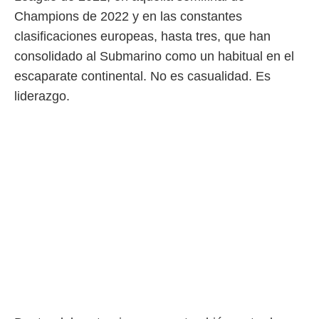
ento u
Champions de 2022 y en las constantes
 de datos
clasificaciones europeas, hasta tres, que han
er momento
consolidado al Submarino como un habitual en el
ic en
o en
escaparate continental. No es casualidad. Es
liderazgo.
 Cookies
en
eb.
y
socios
el
to de
la
 en un
 y/o acceder
 de datos
ara
 anuncios
ar perfiles