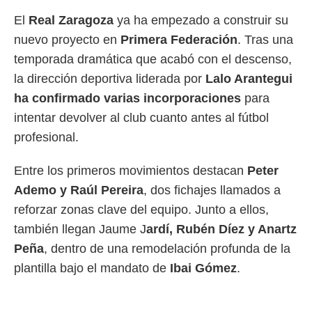
 mismo.
El
Real Zaragoza
ya ha empezado a construir su
sultar más
nuevo proyecto en
Primera Federación
. Tras una
 en nuestra
 Cookies
y
temporada dramática que acabó con el descenso,
ualquier
la dirección deportiva liderada por
Lalo Arantegui
ento
ha confirmado varias incorporaciones
para
 botón
intentar devolver al club cuanto antes al fútbol
ación de
kies
profesional.
 disponible
e nuestra
Entre los primeros movimientos destacan
Peter
.
Ademo y Raúl Pereira
, dos fichajes llamados a
IVAMENTE,
reforzar zonas clave del equipo. Junto a ellos,
también llegan Jaume J
ardí, Rubén Díez y Anartz
as
Peña
, dentro de una remodelación profunda de la
 a cookies
plantilla bajo el mandato de
Ibai Gómez
.
 no aceptar
ón de
uedes
uestro sitio