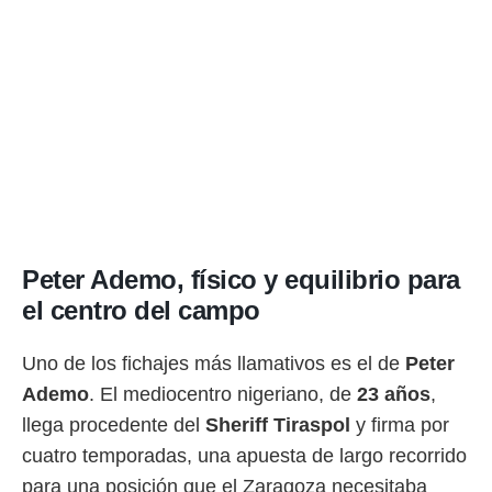
rtivo.com.
o, te
 de que
talarán
e sean
para
a
por el sitio
o se
cookies para
nto ni para
Peter Ademo, físico y equilibrio para
licidad o
el centro del campo
ado, aunque
sualizar
Uno de los fichajes más llamativos es el de
Peter
general no
Ademo
. El mediocentro nigeriano, de
23 años
,
ada. Puedes
 instalación
llega procedente del
Sheriff Tiraspol
y firma por
y acceder a
cuatro temporadas, una apuesta de largo recorrido
io web a
ste abono
para una posición que el Zaragoza necesitaba