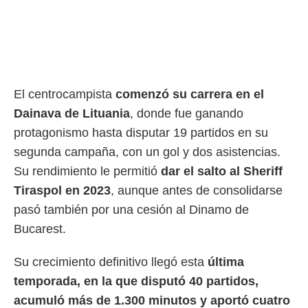
ento u
 de datos
er momento
ic en
o en
El centrocampista
comenzó su carrera en el
 Cookies
en
eb.
Dainava de Lituania
, donde fue ganando
protagonismo hasta disputar 19 partidos en su
y
socios
segunda campaña, con un gol y dos asistencias.
el
Su rendimiento le permitió
dar el salto al Sheriff
to de
Tiraspol en 2023
, aunque antes de consolidarse
pasó también por una cesión al Dinamo de
la
Bucarest.
 en un
 y/o acceder
 de datos
Su crecimiento definitivo llegó esta
última
ara
temporada, en la que disputó 40 partidos,
 anuncios
ar perfiles
acumuló más de 1.300 minutos y aportó cuatro