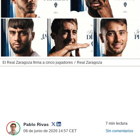
nos permite
ACEPTAR
estra
Y
ara seguir
CONTINUAR
e contenido
stándares
sin coste.
CONFIGURAR
 botón
continuar",
RECHAZAR
der a la
ndo la
El Real Zaragoza firma a cinco jugadores
Real Zaragoza
 de todas
, ya sean
de nuestros
 nos
 y análisis
tamiento en
b, así como
un perfil
para
7 min lectura
Pablo Rivas
ublicidad y
08 de junio de 2026 14:57
CET
Sin comentarios
do en