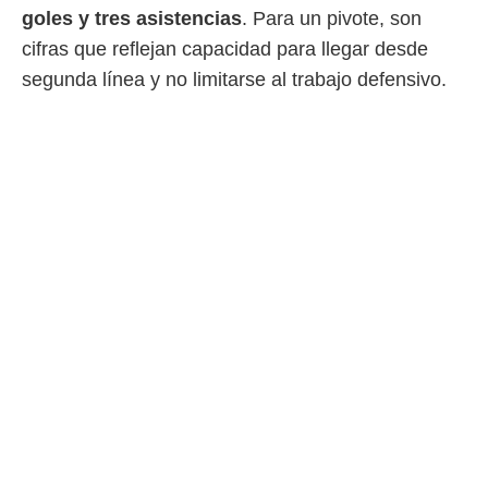
idad
goles y tres asistencias
. Para un pivote, son
a, utilizar
cifras que reflejan capacidad para llegar desde
a
 la
segunda línea y no limitarse al trabajo defensivo.
da, crear un
personalizar
o, uso de
a la
e contenido
do, medir el
 de la
medir el
 del
 comprender
 través de
s o a través
nación de
edentes de
fuentes,
y mejora de
os, uso de
ados con el
 seleccionar