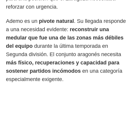
 botón
reforzar con urgencia.
.
Ademo es un
pivote natural
. Su llegada responde
nto,
a una necesidad evidente:
reconstruir una
cios
medular que fue una de las zonas más débiles
kies,
ores únicos
del equipo
durante la última temporada en
as similares
Segunda división. El conjunto aragonés necesita
nar,
rocesar
más físico, recuperaciones y capacidad para
onales como
sostener partidos incómodos
en una categoría
 este sitio
especialmente exigente.
recciones IP
ficadores de
 posible
s
 traten tus
nales en
 interés
go a lo que
nerte. Para
retirar su