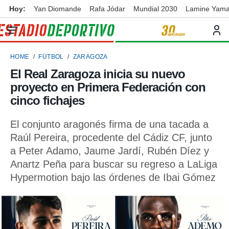
Hoy:
Yan Diomande
Rafa Jódar
Mundial 2030
Lamine Yama
privacidad
o de
ortivo
HOME
FÚTBOL
ZARAGOZA
ortivo.com)
borado por
El Real Zaragoza inicia su nuevo
es para
proyecto en Primera Federación con
ue la
 que se
cinco fichajes
e calidad.
eder a este
El conjunto aragonés firma de una tacada a
ediante las
Raúl Pereira, procedente del Cádiz CF, junto
opciones:
a Peter Adamo, Jaume Jardí, Rubén Díez y
ookies y
Anartz Peña para buscar su regreso a LaLiga
e forma
Hypermotion bajo las órdenes de Ibai Gómez
d digital
ada, basada
mación
ediante
ecnologías