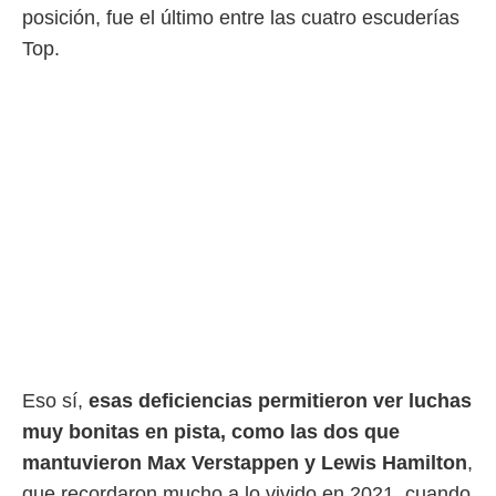
ento u
posición, fue el último entre las cuatro escuderías
Top.
 de datos
er momento
ic en
o en
 Cookies
en
eb.
y
socios
el
to de
la
 en un
 y/o acceder
Eso sí,
esas deficiencias permitieron ver luchas
 de datos
muy bonitas en pista, como las dos que
ara
 anuncios
mantuvieron Max Verstappen y Lewis Hamilton
,
ar perfiles
que recordaron mucho a lo vivido en 2021, cuando