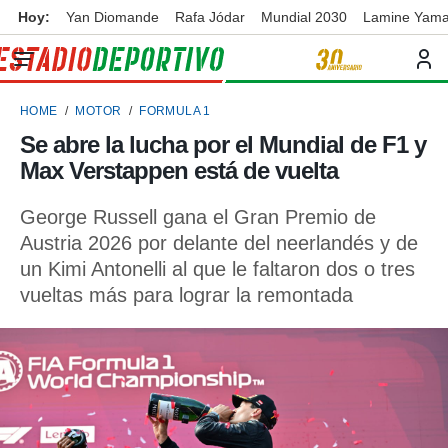
Hoy:
Yan Diomande
Rafa Jódar
Mundial 2030
Lamine Yama
privacidad
o de
ortivo
HOME
MOTOR
FORMULA 1
ortivo.com)
borado por
Se abre la lucha por el Mundial de F1 y
es para
Max Verstappen está de vuelta
ue la
 que se
e calidad.
George Russell gana el Gran Premio de
eder a este
Austria 2026 por delante del neerlandés y de
ediante las
un Kimi Antonelli al que le faltaron dos o tres
opciones:
vueltas más para lograr la remontada
ookies y
e forma
d digital
ada, basada
mación
ediante
ecnologías