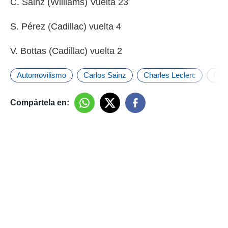
C. Sainz (Williams) Vuelta 23
S. Pérez (Cadillac) vuelta 4
V. Bottas (Cadillac) vuelta 2
Automovilismo
Carlos Sainz
Charles Leclerc
Fer
Compártela en: