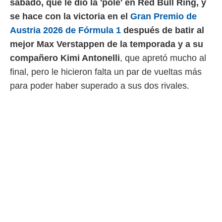
sábado, que le dio la 'pole' en Red Bull Ring, y
 mismo.
se hace con la victoria en el
Gran Premio de
sultar más
 en nuestra
Austria 2026 de Fórmula 1
después de batir al
 Cookies
y
mejor Max Verstappen de la temporada y a su
ualquier
compañero Kimi Antonelli
, que apretó mucho al
ento
final, pero le hicieron falta un par de vueltas más
 botón
ación de
para poder haber superado a sus dos rivales.
kies
 disponible
e nuestra
.
IVAMENTE,
as
 a cookies
 no aceptar
ón de
uedes
uestro sitio