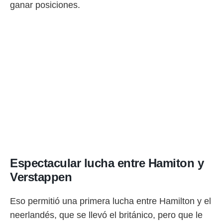
ganar posiciones.
o.
calización
precisa e
ión mediante
, publicidad
dos,
 publicidad
,
ón de
 desarrollo
s.
tros 1199
ios
Espectacular lucha entre Hamiton y
Verstappen
Eso permitió una primera lucha entre Hamilton y el
neerlandés, que se llevó el británico, pero que le