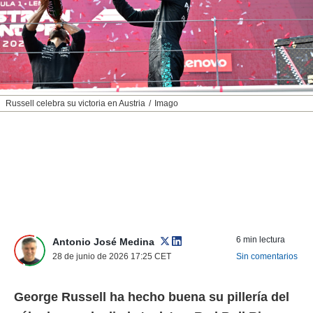
nos permite
ACEPTAR
estra
Y
ara seguir
CONTINUAR
e contenido
stándares
sin coste.
CONFIGURAR
 botón
Russell celebra su victoria en Austria
Imago
continuar",
RECHAZAR
der a la
ndo la
 de todas
, ya sean
de nuestros
 nos
 y análisis
tamiento en
6 min lectura
Antonio José Medina
b, así como
28 de junio de 2026 17:25
CET
Sin comentarios
un perfil
para
ublicidad y
George Russell ha hecho buena su pillería del
do en