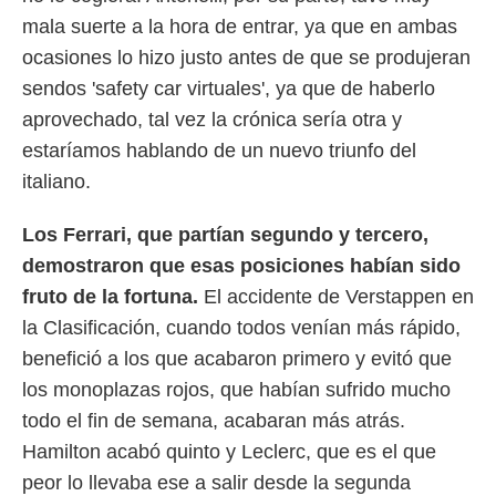
 botón
mala suerte a la hora de entrar, ya que en ambas
.
ocasiones lo hizo justo antes de que se produjeran
nto,
sendos 'safety car virtuales', ya que de haberlo
aprovechado, tal vez la crónica sería otra y
cios
kies,
estaríamos hablando de un nuevo triunfo del
ores únicos
italiano.
as similares
nar,
rocesar
Los Ferrari, que partían segundo y tercero,
onales como
demostraron que esas posiciones habían sido
 este sitio
recciones IP
fruto de la fortuna.
El accidente de Verstappen en
ficadores de
la Clasificación, cuando todos venían más rápido,
 posible
benefició a los que acabaron primero y evitó que
s
 traten tus
los monoplazas rojos, que habían sufrido mucho
nales en
todo el fin de semana, acabaran más atrás.
 interés
go a lo que
Hamilton acabó quinto y Leclerc, que es el que
nerte. Para
peor lo llevaba ese a salir desde la segunda
retirar su