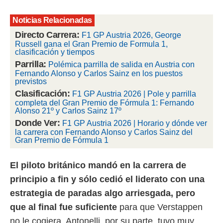
rtivo.com.
Noticias Relacionadas
o, te
Directo Carrera:
F1 GP Austria 2026, George
 de que
Russell gana el Gran Premio de Formula 1,
talarán
clasificación y tiempos
e sean
Parrilla:
Polémica parrilla de salida en Austria con
para
Fernando Alonso y Carlos Sainz en los puestos
a
previstos
por el sitio
Clasificación:
F1 GP Austria 2026 | Pole y parrilla
o se
completa del Gran Premio de Fórmula 1: Fernando
cookies para
Alonso 21º y Carlos Sainz 17º
Donde Ver:
nto ni para
F1 GP Austria 2026 | Horario y dónde ver
licidad o
la carrera con Fernando Alonso y Carlos Sainz del
Gran Premio de Fórmula 1
ado, aunque
sualizar
El piloto británico mandó en la carrera de
general no
principio a fin y sólo cedió el liderato con una
ada. Puedes
 instalación
estrategia de paradas algo arriesgada, pero
y acceder a
que al final fue suficiente
para que Verstappen
io web a
ste abono
no le cogiera. Antonelli, por su parte, tuvo muy