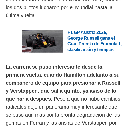
idad
los dos pilotos lucharon por el Mundial hasta la
a, utilizar
a
última vuelta.
 la
da, crear un
F1 GP Austria 2026,
personalizar
George Russell gana el
o, uso de
Gran Premio de Formula 1,
a la
clasificación y tiempos
e contenido
do, medir el
 de la
La carrera se puso interesante desde la
medir el
 del
primera vuelta, cuando Hamilton adelantó a su
 comprender
compañero de equipo para presionar a Russell
 través de
s o a través
y Verstappen, que salía quinto, ya avisó de lo
nación de
que haría después.
Pese a que no hubo cambios
edentes de
fuentes,
radicales dejó un panorama muy interesante que
y mejora de
se puso aún más por la pronta degradación de las
os, uso de
ados con el
gomas en Ferrari y las ansias de Verstappen por
 seleccionar