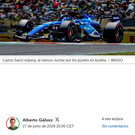
nos permite
ACEPTAR
estra
Y
ara seguir
CONTINUAR
e contenido
stándares
sin coste.
CONFIGURAR
 botón
continuar",
RECHAZAR
der a la
ndo la
Carlos Sainz espera, al menos, luchar por los puntos en Austria.
IMAGO
 de todas
, ya sean
de nuestros
 nos
 y análisis
tamiento en
b, así como
un perfil
para
4 min lectura
Alberto Gálvez
ublicidad y
27 de junio de 2026 20:00
CET
Sin comentarios
do en