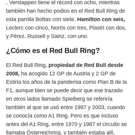
, Verstappen tiene el récord con ocho, mientras
ento u
también han hecho podios en el Red Bull Ring de
 de datos
esta parrilla Bottas con siete,
Hamilton con seis,
er momento
ic en
Leclerc con cinco, Norris con tres, Piastri con dos,
o en
y Pérez, Russell y Sainz, con uno.
 Cookies
en
eb.
¿Cómo es el Red Bull Ring?
y
El Red Bull Ring,
propiedad de Red Bull desde
socios
el
2008,
ha acogido 12 GP de Austria y 2 GP de
Estiria los años de la pandemia como Plan B de la
to de
F1, aunque bien se puede decir que ese trazado
la
en otros lados llamado Spielberg se referiría
 en un
también al que se usó entre 1997 y 2003, cuando
 y/o acceder
 de datos
se conocía como A1 Ring. Pero es que incluso
ara
antes del A1 Ring, entre 1970 y 1987 el circuito se
 anuncios
ar perfiles
llamaba Österreichring, y también estaba allí,