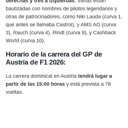
derechas y tres a izquierdas
. Varias están
o.
bautizadas con nombres de pilotos legendarios y
calización
otras de patrocinadores, como Niki Lauda (curva 1,
precisa e
ión mediante
que antes se llamaba Castrol), y AMS AG (curva
3), Rauch (curva 4), Rindt (curva 9), y Cashback
, publicidad
World (curva 10).
dos,
 publicidad
Horario de la carrera del GP de
,
Austria de F1 2026:
ón de
 desarrollo
s.
La carrera dominical en Austria
tendrá lugar a
tros 1199
partir de las 15:00 horas
y está prevista a 78
ios
vueltas.