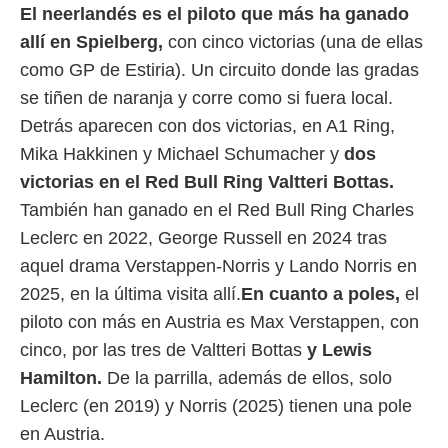
El neerlandés es el piloto que más ha ganado
rtivo.com.
allí en Spielberg,
con cinco victorias (una de ellas
o, te
como GP de Estiria). Un circuito donde las gradas
 de que
talarán
se tiñen de naranja y corre como si fuera local.
e sean
Detrás aparecen con dos victorias, en A1 Ring,
para
a
Mika Hakkinen y Michael Schumacher y
dos
por el sitio
victorias en el Red Bull Ring Valtteri Bottas.
o se
cookies para
También han ganado en el Red Bull Ring Charles
Leclerc en 2022, George Russell en 2024 tras
nto ni para
aquel drama Verstappen-Norris y Lando Norris en
licidad o
2025, en la última visita allí.
En cuanto a poles,
el
ado, aunque
piloto con más en Austria es Max Verstappen, con
sualizar
general no
cinco, por las tres de Valtteri Bottas
y Lewis
ada. Puedes
Hamilton.
De la parrilla, además de ellos, solo
 instalación
y acceder a
Leclerc (en 2019) y Norris (2025) tienen una pole
io web a
en Austria.
ste abono