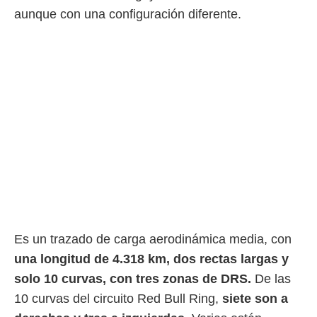
idad
aunque con una configuración diferente.
a, utilizar
a
 la
da, crear un
personalizar
o, uso de
a la
e contenido
do, medir el
 de la
medir el
 del
 comprender
 través de
s o a través
nación de
Es un trazado de carga aerodinámica media, con
edentes de
una longitud de 4.318 km,
dos rectas largas y
fuentes,
y mejora de
solo 10 curvas, con tres zonas de DRS.
De las
os, uso de
10 curvas del circuito Red Bull Ring,
siete son a
ados con el
 seleccionar