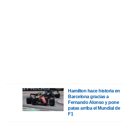
 botón
.
nto,
cios
kies,
ores únicos
as similares
nar,
rocesar
onales como
 este sitio
recciones IP
ficadores de
 posible
Hamilton hace historia en
s
Barcelona gracias a
 traten tus
Fernando Alonso y pone
nales en
patas arriba el Mundial de
 interés
F1
go a lo que
nerte. Para
retirar su