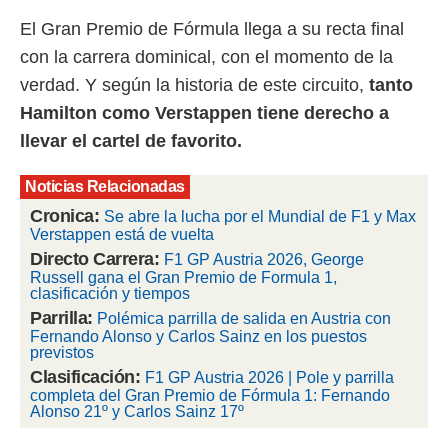
 mismo.
El Gran Premio de Fórmula llega a su recta final
sultar más
con la carrera dominical, con el momento de la
 en nuestra
 Cookies
y
verdad. Y según la historia de este circuito,
tanto
ualquier
Hamilton como Verstappen tiene derecho a
ento
llevar el cartel de favorito.
 botón
ación de
Noticias Relacionadas
kies
 disponible
Cronica:
Se abre la lucha por el Mundial de F1 y Max
e nuestra
Verstappen está de vuelta
.
Directo Carrera:
F1 GP Austria 2026, George
Russell gana el Gran Premio de Formula 1,
IVAMENTE,
clasificación y tiempos
Parrilla:
Polémica parrilla de salida en Austria con
Fernando Alonso y Carlos Sainz en los puestos
as
previstos
 a cookies
Clasificación:
F1 GP Austria 2026 | Pole y parrilla
 no aceptar
completa del Gran Premio de Fórmula 1: Fernando
ón de
Alonso 21º y Carlos Sainz 17º
uedes
uestro sitio