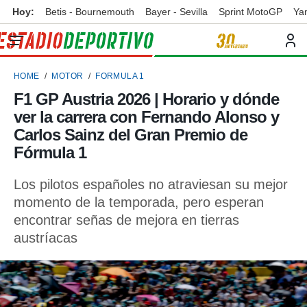
Hoy:
Betis - Bournemouth
Bayer - Sevilla
Sprint MotoGP
Ya
privacidad
o de
ortivo
HOME
MOTOR
FORMULA 1
ortivo.com)
borado por
F1 GP Austria 2026 | Horario y dónde
es para
ver la carrera con Fernando Alonso y
ue la
 que se
Carlos Sainz del Gran Premio de
e calidad.
Fórmula 1
eder a este
ediante las
Los pilotos españoles no atraviesan su mejor
opciones:
momento de la temporada, pero esperan
ookies y
encontrar señas de mejora en tierras
e forma
austríacas
d digital
ada, basada
mación
ediante
ecnologías