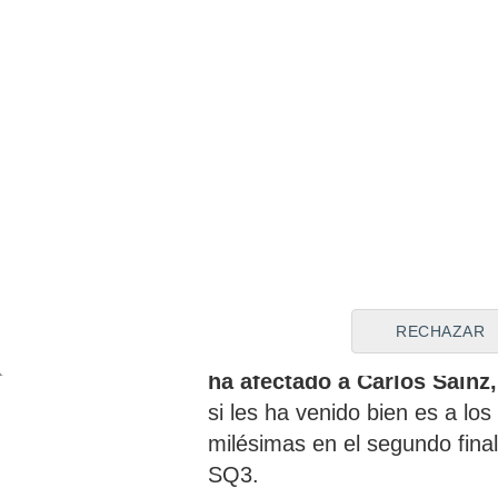
Una situación
muy similar a
nuevo el viento estaba hacie
RECHAZAR
con cada minutos, por lo que 
ha afectado a Carlos Sainz
si les ha venido bien es a lo
milésimas en el segundo fina
SQ3.