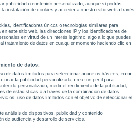
Sel
rar publicidad o contenido personalizado, aunque sí podrás
 Austin
UEFA Champions League
 la instalación de cookies y acceder a nuestro sitio web a través
Can
Resultados
Clasificacion
Fút
es, identificadores únicos o tecnologías similares para
una brutal 'pole' para la sprint de
UEFA Europa League
n este sitio web, las direcciones IP y los identificadores de
1ª 
Resultados
Clasificacion
aren, mientras Fernando Alonso y Carlos
rsonales en virtud de un interés legítimo, algo a lo que puedes
 al tratamiento de datos en cualquier momento haciendo clic en
ticos de Aston Martin y Williams
miento de datos:
uso de datos limitados para seleccionar anuncios básicos, crear
ccionar la publicidad personalizada, crear un perfil para
ontenido personalizado, medir el rendimiento de la publicidad,
vés de estadísticas o a través de la combinación de datos
rvicios, uso de datos limitados con el objetivo de seleccionar el
e análisis de dispositivos, publicidad y contenido
n de audiencia y desarrollo de servicios.