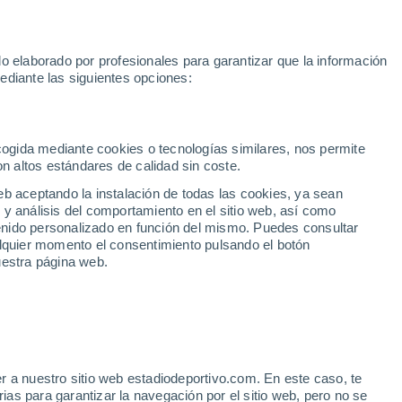
Rafa Jódar
Mundial 2030
Lamine Yamal
Luis de la Fuente
o elaborado por profesionales para garantizar que la información
Fútbol
Motor
Tenis
Baloncest
ediante las siguientes opciones:
Motociclismo
ACB
Portadas
Laliga Hypermotion
Juegos Olímpicos
UEF
Tem
MotoGP
Resultados
Clasificación
Res
Dep
Euroliga
Opinión
Juegos Olímpicos de Invierno
AD Ceuta
Albacete
Cop
ecogida mediante cookies o tecnologías similares, nos permite
on altos estándares de calidad sin coste.
Burgos
Cádiz CF
Res
eb aceptando la instalación de todas las cookies, ya sean
CD Castellón
Celta Fortuna
Mun
 y análisis del comportamiento en el sitio web, así como
Córdoba CF
Eibar
Res
ntenido personalizado en función del mismo. Puedes consultar
alquier momento el consentimiento pulsando el botón
CD Eldense
FC Andorra
Fút
uestra página web.
Girona
Granada CF
Pre
Las Palmas
Leganés
Ser
Mallorca
Oviedo
Fic
Real Sociedad B
Real Valladolid
Sel
Sabadell
Real Sporting
r a nuestro sitio web estadiodeportivo.com. En este caso, te
Mun
pen y gran despliegue de
as para garantizar la navegación por el sitio web, pero no se
Tenerife
UD Almería