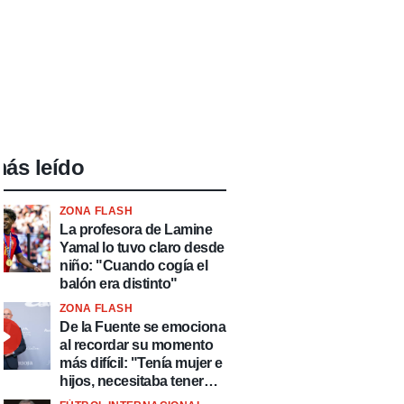
ás leído
ZONA FLASH
La profesora de Lamine
Yamal lo tuvo claro desde
niño: "Cuando cogía el
balón era distinto"
ZONA FLASH
De la Fuente se emociona
al recordar su momento
más difícil: "Tenía mujer e
hijos, necesitaba tener
ingresos y volver al