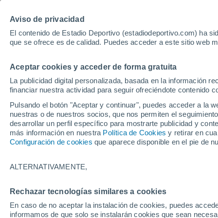
Hoy:
Yan Diomande
Aviso de privacidad
El contenido de Estadio Deportivo (estadiodeportivo.com) ha sid
que se ofrece es de calidad. Puedes acceder a este sitio web m
Laliga EA Sports
Padel
Clasificación
Resultados
Ciclismo
Aceptar cookies y acceder de forma gratuita
UFC
Alavés
Athletic Club de Bilbao
La publicidad digital personalizada, basada en la información r
financiar nuestra actividad para seguir ofreciéndote contenido c
Atlético de Madrid
FC Barcelona
Pulsando el botón "Aceptar y continuar", puedes acceder a la w
Real Betis
Celta de Vigo
nuestras o de nuestros socios, que nos permiten el seguimiento
Deportivo de A Coruña
Elche
desarrollar un perfil específico para mostrarte publicidad y co
más información en nuestra
Política de Cookies
y retirar en cu
Espanyol
Getafe
Configuración de cookies
que aparece disponible en el pie de n
Levante UD
Málaga CF
Osasuna
Racing de Santander
ALTERNATIVAMENTE,
Rayo Vallecano
Real Madrid
Real Sociedad
Sevilla FC
Rechazar tecnologías similares a cookies
HOME
MOTOR
FORMULA 1
Valencia CF
Villarreal CF
En caso de no aceptar la instalación de cookies, puedes accede
Locura de Verstap
informamos de que solo se instalarán cookies que sean necesari