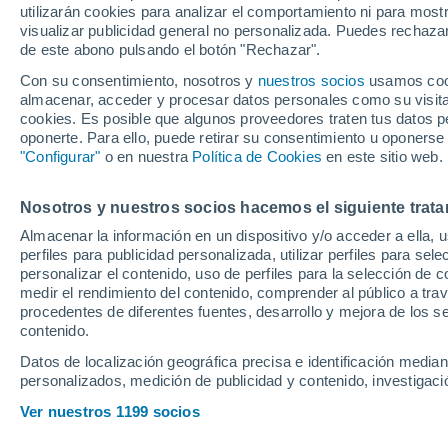
utilizarán cookies para analizar el comportamiento ni para most
Alonso y Sainz en
visualizar publicidad general no personalizada. Puedes rechazar
de este abono pulsando el botón "Rechazar".
Con su consentimiento, nosotros y
nuestros socios
usamos cooki
Max Verstappen ha conseguido 
almacenar, acceder y procesar datos personales como su visita e
Austin, superando a los McL
cookies. Es posible que algunos proveedores traten tus datos pe
oponerte. Para ello, puede retirar su consentimiento u oponerse
Sainz han roto con los pronós
"Configurar"
o en nuestra
Política de Cookies
en este sitio web.
Nosotros y nuestros socios hacemos el siguiente trata
Almacenar la información en un dispositivo y/o acceder a ella, 
perfiles para publicidad personalizada, utilizar perfiles para sele
personalizar el contenido, uso de perfiles para la selección de c
medir el rendimiento del contenido, comprender al público a tra
procedentes de diferentes fuentes, desarrollo y mejora de los se
contenido.
Datos de localización geográfica precisa e identificación mediant
personalizados, medición de publicidad y contenido, investigació
Ver nuestros 1199 socios