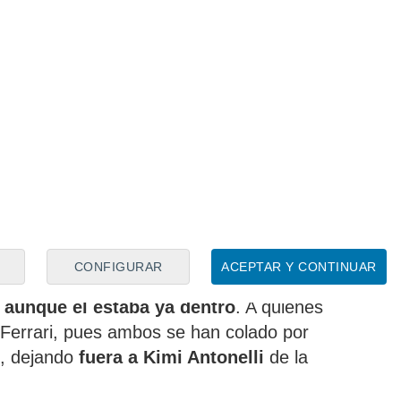
 la que hemos visto en la SQ2
, pues de
ndo estragos y el asfalto iba mejorando
CONFIGURAR
ACEPTAR Y CONTINUAR
todos se han esperado al final. Esta vez
, aunque él estaba ya dentro
. A quienes
s Ferrari, pues ambos se han colado por
l, dejando
fuera a Kimi Antonelli
de la