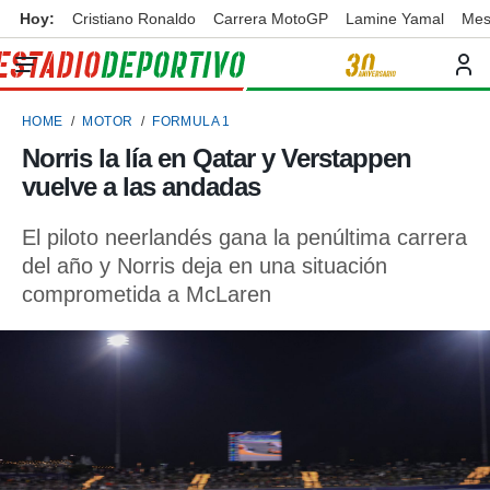
Hoy:
Cristiano Ronaldo
Carrera MotoGP
Lamine Yamal
Mes
privacidad
o de
ortivo
HOME
MOTOR
FORMULA 1
ortivo.com)
borado por
Norris la lía en Qatar y Verstappen
es para
vuelve a las andadas
ue la
 que se
e calidad.
El piloto neerlandés gana la penúltima carrera
eder a este
del año y Norris deja en una situación
ediante las
comprometida a McLaren
opciones:
ookies y
e forma
d digital
ada, basada
mación
ediante
ecnologías