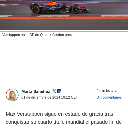
nos permite
ACEPTAR
estra
Y
ara seguir
CONTINUAR
e contenido
stándares
sin coste.
CONFIGURAR
Verstappen en el GP de Qatar
Cordon press
 botón
continuar",
RECHAZAR
der a la
ndo la
 de todas
, ya sean
de nuestros
 nos
 y análisis
4 min lectura
Marta Sánchez
tamiento en
01 de diciembre de 2024 19:12
CET
Sin comentarios
b, así como
un perfil
para
Max Verstappen sigue en estado de gracia tras
ublicidad y
conquistar su cuarto título mundial el pasado fin de
do en