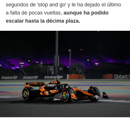
o.
segundos de 'stop and go' y le ha dejado el último
a falta de pocas vueltas,
aunque ha podido
calización
precisa e
escalar hasta la décima plaza.
ión mediante
, publicidad
dos,
 publicidad
,
ón de
 desarrollo
s.
tros 1199
ios