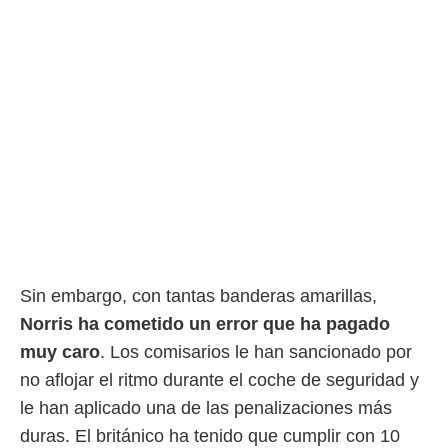
idad
a, utilizar
a
 la
da, crear un
personalizar
o, uso de
a la
e contenido
do, medir el
 de la
medir el
 del
 comprender
 través de
Sin embargo, con tantas banderas amarillas,
s o a través
Norris ha cometido un error que ha pagado
nación de
edentes de
muy caro
. Los comisarios le han sancionado por
fuentes,
no aflojar el ritmo durante el coche de seguridad y
y mejora de
os, uso de
le han aplicado una de las penalizaciones más
ados con el
duras. El británico ha tenido que cumplir con 10
 seleccionar