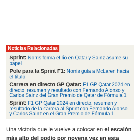
rtivo.com.
o, te
 de que
talarán
e sean
para
a
Noticias Relacionadas
por el sitio
Sprint:
Norris forma el lío en Qatar y Sainz asume su
o se
papel
cookies para
Pole para la Sprint F1:
Norris guía a McLaren hacia
el título
nto ni para
licidad o
Carrera en directo GP Qatar:
F1 GP Qatar 2024 en
directo, resumen y resultado con Fernando Alonso y
ado, aunque
Carlos Sainz del Gran Premio de Qatar de Fórmula 1
sualizar
Sprint:
F1 GP Qatar 2024 en directo, resumen y
general no
resultado de la carrera al Sprint con Fernando Alonso
ada. Puedes
y Carlos Sainz en el Gran Premio de Fórmula 1
 instalación
y acceder a
Una victoria que le vuelve a colocar en
el escalón
io web a
ste abono
más alto del podio por novena vez en esta