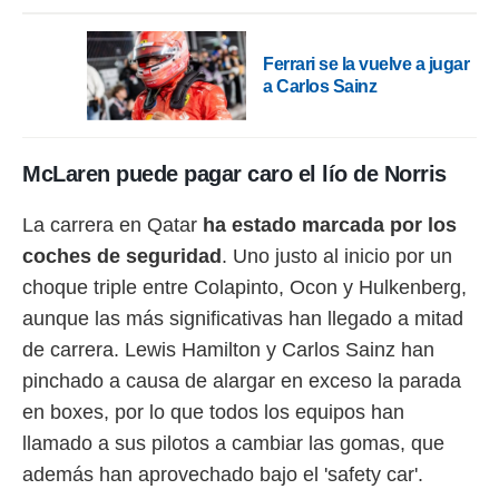
ento u
 de datos
Ferrari se la vuelve a jugar
er momento
a Carlos Sainz
ic en
o en
 Cookies
en
McLaren puede pagar caro el lío de Norris
eb.
y
La carrera en Qatar
ha estado marcada por los
socios
coches de seguridad
. Uno justo al inicio por un
el
choque triple entre Colapinto, Ocon y Hulkenberg,
to de
aunque las más significativas han llegado a mitad
de carrera. Lewis Hamilton y Carlos Sainz han
la
 en un
pinchado a causa de alargar en exceso la parada
 y/o acceder
en boxes, por lo que todos los equipos han
 de datos
llamado a sus pilotos a cambiar las gomas, que
ara
 anuncios
además han aprovechado bajo el 'safety car'.
ar perfiles