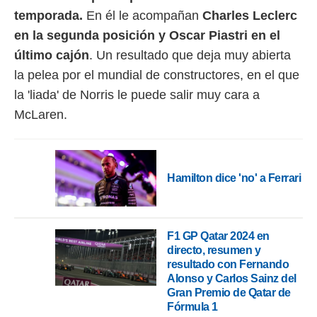
 botón
temporada.
En él le acompañan
Charles Leclerc
.
en la segunda posición y Oscar Piastri en el
nto,
último cajón
. Un resultado que deja muy abierta
la pelea por el mundial de constructores, en el que
cios
la 'liada' de Norris le puede salir muy cara a
kies,
ores únicos
McLaren.
as similares
nar,
rocesar
onales como
 este sitio
Hamilton dice 'no' a Ferrari
recciones IP
ficadores de
 posible
s
F1 GP Qatar 2024 en
 traten tus
directo, resumen y
nales en
resultado con Fernando
 interés
Alonso y Carlos Sainz del
go a lo que
Gran Premio de Qatar de
nerte. Para
Fórmula 1
retirar su