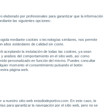
Rafa Jódar
Mundial 2030
Lamine Yamal
Luis de la Fuente
o elaborado por profesionales para garantizar que la información
Fútbol
Motor
Tenis
Baloncest
ediante las siguientes opciones:
Motociclismo
ACB
Portadas
Laliga Hypermotion
Juegos Olímpicos
UEF
Tem
MotoGP
Resultados
Clasificación
Res
Dep
Euroliga
Opinión
Juegos Olímpicos de Invierno
AD Ceuta
Albacete
Cop
ecogida mediante cookies o tecnologías similares, nos permite
on altos estándares de calidad sin coste.
Burgos
Cádiz CF
Res
eb aceptando la instalación de todas las cookies, ya sean
CD Castellón
Celta Fortuna
Mun
 y análisis del comportamiento en el sitio web, así como
Córdoba CF
Eibar
Res
ntenido personalizado en función del mismo. Puedes consultar
alquier momento el consentimiento pulsando el botón
CD Eldense
FC Andorra
Fút
uestra página web.
Girona
Granada CF
Pre
Las Palmas
Leganés
Ser
Mallorca
Oviedo
Fic
Real Sociedad B
Real Valladolid
Sel
Sabadell
Real Sporting
r a nuestro sitio web estadiodeportivo.com. En este caso, te
Mun
ciencia con Antonelli
as para garantizar la navegación por el sitio web, pero no se
Tenerife
UD Almería