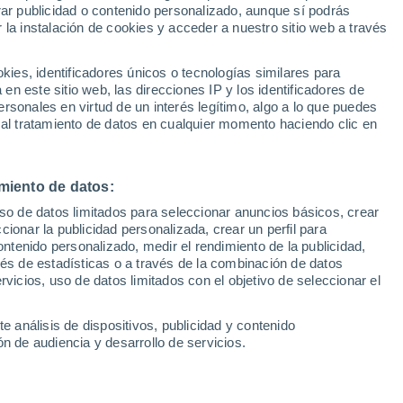
Sel
rar publicidad o contenido personalizado, aunque sí podrás
UEFA Champions League
 la instalación de cookies y acceder a nuestro sitio web a través
Can
epción con el joven talento italiano y le
Resultados
Clasificacion
Fút
akú
es, identificadores únicos o tecnologías similares para
UEFA Europa League
n este sitio web, las direcciones IP y los identificadores de
1ª 
Resultados
Clasificacion
rsonales en virtud de un interés legítimo, algo a lo que puedes
 al tratamiento de datos en cualquier momento haciendo clic en
miento de datos:
uso de datos limitados para seleccionar anuncios básicos, crear
ccionar la publicidad personalizada, crear un perfil para
ontenido personalizado, medir el rendimiento de la publicidad,
vés de estadísticas o a través de la combinación de datos
rvicios, uso de datos limitados con el objetivo de seleccionar el
e análisis de dispositivos, publicidad y contenido
n de audiencia y desarrollo de servicios.