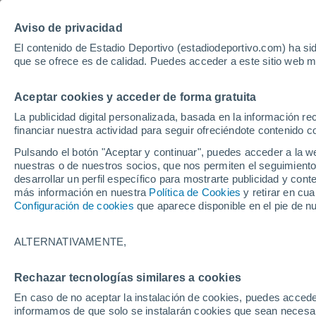
Hoy:
Yan Diomande
Aviso de privacidad
El contenido de Estadio Deportivo (estadiodeportivo.com) ha sid
que se ofrece es de calidad. Puedes acceder a este sitio web m
Laliga EA Sports
Padel
Clasificación
Resultados
Ciclismo
Aceptar cookies y acceder de forma gratuita
UFC
Alavés
Athletic Club de Bilbao
La publicidad digital personalizada, basada en la información r
financiar nuestra actividad para seguir ofreciéndote contenido c
Atlético de Madrid
FC Barcelona
Pulsando el botón "Aceptar y continuar", puedes acceder a la w
Real Betis
Celta de Vigo
nuestras o de nuestros socios, que nos permiten el seguimiento
Deportivo de A Coruña
Elche
desarrollar un perfil específico para mostrarte publicidad y co
más información en nuestra
Política de Cookies
y retirar en cu
Espanyol
Getafe
Configuración de cookies
que aparece disponible en el pie de n
Levante UD
Málaga CF
Osasuna
Racing de Santander
ALTERNATIVAMENTE,
Rayo Vallecano
Real Madrid
Real Sociedad
Sevilla FC
Rechazar tecnologías similares a cookies
HOME
MOTOR
FORMULA 1
Valencia CF
Villarreal CF
En caso de no aceptar la instalación de cookies, puedes accede
Wolff pierde la pa
informamos de que solo se instalarán cookies que sean necesari