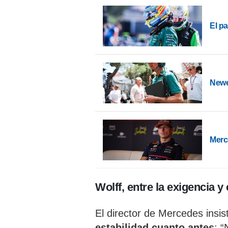
El p
Newe
Merc
Wolff, entre la exigencia y
El director de Mercedes insis
estabilidad cuanto antes
: 