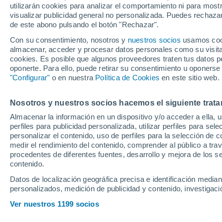
utilizarán cookies para analizar el comportamiento ni para most
visualizar publicidad general no personalizada. Puedes rechazar
de este abono pulsando el botón "Rechazar".
El jefe de Brackley admite dec
exige un giro inmediato en B
Con su consentimiento, nosotros y
nuestros socios
usamos cooki
almacenar, acceder y procesar datos personales como su visita e
cookies. Es posible que algunos proveedores traten tus datos pe
oponerte. Para ello, puede retirar su consentimiento u oponerse
"Configurar"
o en nuestra
Política de Cookies
en este sitio web.
Nosotros y nuestros socios hacemos el siguiente trata
Almacenar la información en un dispositivo y/o acceder a ella, 
perfiles para publicidad personalizada, utilizar perfiles para sele
personalizar el contenido, uso de perfiles para la selección de c
medir el rendimiento del contenido, comprender al público a tra
procedentes de diferentes fuentes, desarrollo y mejora de los se
contenido.
Datos de localización geográfica precisa e identificación mediant
personalizados, medición de publicidad y contenido, investigació
Ver nuestros 1199 socios