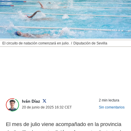
nos permite
ACEPTAR
estra
Y
ara seguir
CONTINUAR
e contenido
stándares
sin coste.
CONFIGURAR
 botón
El circuito de natación comenzará en julio.
Diputación de Sevilla
continuar",
RECHAZAR
der a la
ndo la
 de todas
, ya sean
de nuestros
 nos
 y análisis
tamiento en
2 min lectura
Iván Díaz
b, así como
20 de junio de 2025 16:32
CET
Sin comentarios
un perfil
para
ublicidad y
El mes de julio viene acompañado en la provincia
do en