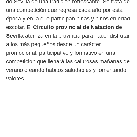
de Sevilla de una tradición refrescante. Se trata de
 mismo.
una competición que regresa cada año por esta
sultar más
 en nuestra
época y en la que participan niñas y niños en edad
 Cookies
y
escolar. El
Circuito provincial de Natación de
ualquier
Sevilla
aterriza en la provincia para hacer disfrutar
ento
a los más pequeños desde un carácter
 botón
ación de
promocional, participativo y formativo en una
kies
competición que llenará las calurosas mañanas de
 disponible
verano creando hábitos saludables y fomentando
e nuestra
.
valores.
IVAMENTE,
as
 a cookies
 no aceptar
ón de
uedes
uestro sitio