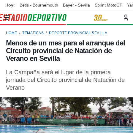
Hoy:
Betis - Bournemouth
Bayer - Sevilla
Sprint MotoGP
Ya
privacidad
o de
ortivo
HOME
TEMÁTICAS
DEPORTE PROVINCIAL SEVILLA
ortivo.com)
borado por
Menos de un mes para el arranque del
es para
Circuito provincial de Natación de
ue la
 que se
Verano en Sevilla
e calidad.
eder a este
La Campaña será el lugar de la primera
ediante las
jornada del Circuito provincial de Natación de
opciones:
Verano
ookies y
e forma
d digital
ada, basada
mación
ediante
ecnologías