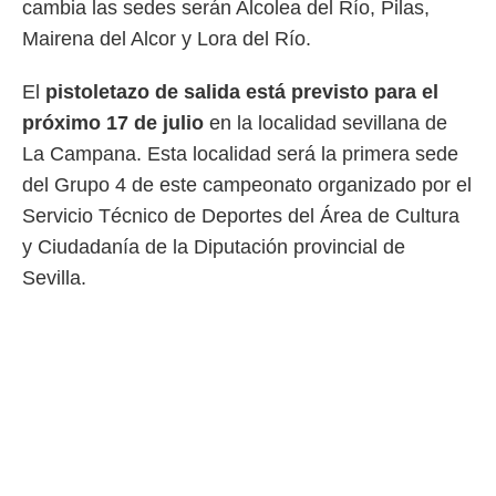
cambia las sedes serán Alcolea del Río, Pilas,
 botón
.
Mairena del Alcor y Lora del Río.
nto,
El
pistoletazo de salida está previsto para el
próximo 17 de julio
en la localidad sevillana de
cios
kies,
La Campana. Esta localidad será la primera sede
ores únicos
del Grupo 4 de este campeonato organizado por el
as similares
nar,
Servicio Técnico de Deportes del Área de Cultura
rocesar
y Ciudadanía de la Diputación provincial de
onales como
 este sitio
Sevilla.
recciones IP
ficadores de
 posible
s
 traten tus
nales en
 interés
go a lo que
nerte. Para
retirar su