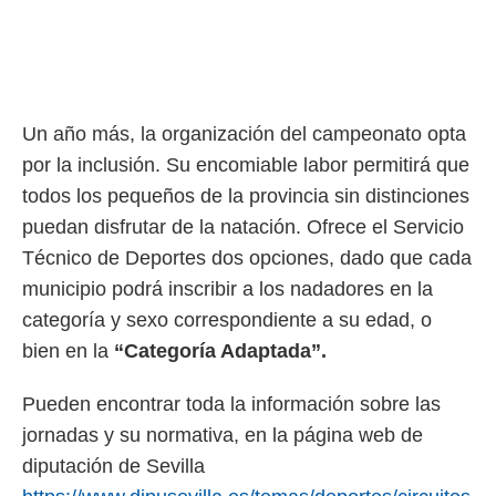
ento u
 de datos
er momento
ic en
o en
Un año más, la organización del campeonato opta
 Cookies
en
por la inclusión. Su encomiable labor permitirá que
eb.
todos los pequeños de la provincia sin distinciones
y
puedan disfrutar de la natación. Ofrece el Servicio
socios
Técnico de Deportes dos opciones, dado que cada
el
municipio podrá inscribir a los nadadores en la
to de
categoría y sexo correspondiente a su edad, o
bien en la
“Categoría Adaptada”.
la
 en un
 y/o acceder
Pueden encontrar toda la información sobre las
 de datos
jornadas y su normativa, en la página web de
ara
 anuncios
diputación de Sevilla
ar perfiles