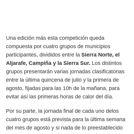
rtivo.com.
o, te
 de que
talarán
e sean
Una edición más esta competición queda
para
a
compuesta por cuatro grupos de municipios
por el sitio
participantes, divididos entre la
Sierra Norte, el
o se
cookies para
Aljarafe, Campiña y la Sierra Sur.
Los distintos
grupos presentarán varias jornadas clasificatorias
nto ni para
licidad o
entre la última quincena de julio y la primera de
agosto, fijadas para las 10h de la mañana, para
ado, aunque
evitar así las primeras horas de calor del día.
sualizar
general no
ada. Puedes
Por su parte, la jornada final de cada uno delos
 instalación
cuatro grupos está prevista para la última semana
y acceder a
io web a
del mes de agosto y si nada de lo preestablecido
ste abono