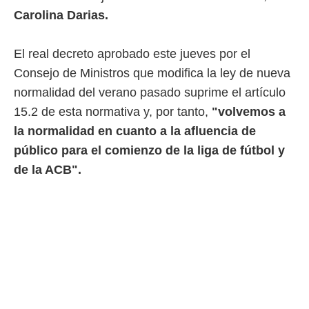
 mismo.
Carolina Darias.
sultar más
 en nuestra
 Cookies
y
El real decreto aprobado este jueves por el
ualquier
Consejo de Ministros que modifica la ley de nueva
normalidad del verano pasado suprime el artículo
ento
 botón
15.2 de esta normativa y, por tanto,
"volvemos a
ación de
la normalidad en cuanto a la afluencia de
kies
 disponible
público para el comienzo de la liga de fútbol y
e nuestra
de la ACB".
.
IVAMENTE,
as
 a cookies
 no aceptar
ón de
uedes
uestro sitio