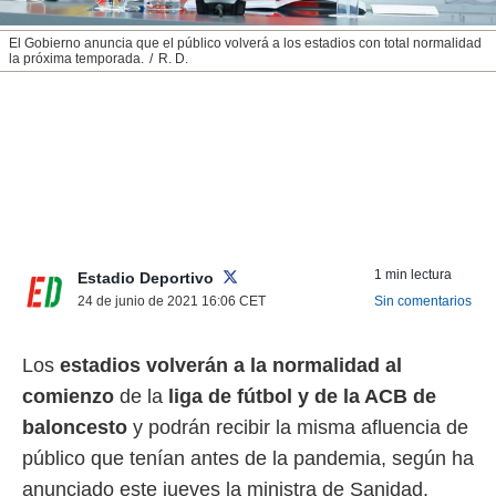
nos permite
ACEPTAR
estra
El Gobierno anuncia que el público volverá a los estadios con total normalidad
Y
la próxima temporada.
R. D.
ara seguir
CONTINUAR
e contenido
stándares
sin coste.
CONFIGURAR
 botón
continuar",
RECHAZAR
der a la
ndo la
 de todas
, ya sean
1 min lectura
Estadio Deportivo
de nuestros
24 de junio de 2021 16:06
CET
Sin comentarios
 nos
 y análisis
Los
estadios volverán a la normalidad al
tamiento en
b, así como
comienzo
de la
liga de fútbol y de la ACB de
un perfil
baloncesto
y podrán recibir la misma afluencia de
para
ublicidad y
público que tenían antes de la pandemia, según ha
anunciado este jueves la ministra de Sanidad,
do en