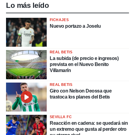
idad
Lo más leído
a, utilizar
a
 la
FICHAJES
Nuevo portazo a Joselu
da, crear un
personalizar
o, uso de
a la
REAL BETIS
e contenido
La subida (de precio e ingresos)
do, medir el
prevista en el Nuevo Benito
 de la
Villamarín
medir el
 del
 comprender
REAL BETIS
 través de
Giro con Nelson Deossa que
s o a través
trastoca los planes del Betis
nación de
edentes de
fuentes,
y mejora de
SEVILLA FC
os, uso de
Reacción en cadena: se quedará sin
ados con el
un extremo que gusta al perder otro
 seleccionar