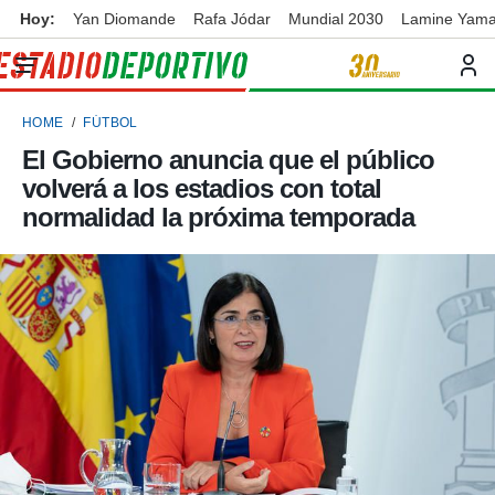
Hoy:
Yan Diomande
Rafa Jódar
Mundial 2030
Lamine Yama
privacidad
o de
ortivo
HOME
FÚTBOL
ortivo.com)
borado por
El Gobierno anuncia que el público
es para
volverá a los estadios con total
ue la
 que se
normalidad la próxima temporada
e calidad.
eder a este
ediante las
opciones:
ookies y
e forma
d digital
ada, basada
mación
ediante
ecnologías