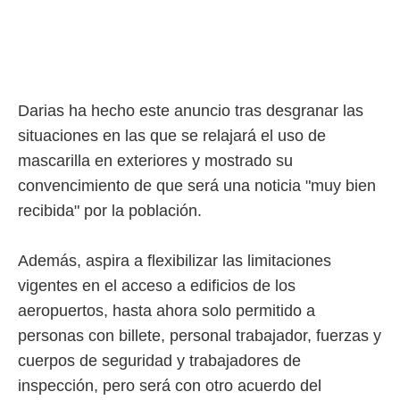
rtivo.com.
o, te
 de que
talarán
e sean
Darias ha hecho este anuncio tras desgranar las
para
situaciones en las que se relajará el uso de
a
por el sitio
mascarilla en exteriores y mostrado su
o se
convencimiento de que será una noticia "muy bien
cookies para
recibida" por la población.
nto ni para
licidad o
Además, aspira a flexibilizar las limitaciones
ado, aunque
vigentes en el acceso a edificios de los
sualizar
general no
aeropuertos, hasta ahora solo permitido a
ada. Puedes
personas con billete, personal trabajador, fuerzas y
 instalación
y acceder a
cuerpos de seguridad y trabajadores de
io web a
inspección, pero será con otro acuerdo del
ste abono