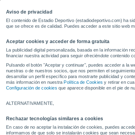
Hoy:
Yan Diomande
Aviso de privacidad
El contenido de Estadio Deportivo (estadiodeportivo.com) ha sid
que se ofrece es de calidad. Puedes acceder a este sitio web m
Laliga EA Sports
Padel
Clasificación
Resultados
Ciclismo
Aceptar cookies y acceder de forma gratuita
UFC
Alavés
Athletic Club de Bilbao
La publicidad digital personalizada, basada en la información r
financiar nuestra actividad para seguir ofreciéndote contenido c
Atlético de Madrid
FC Barcelona
Pulsando el botón "Aceptar y continuar", puedes acceder a la w
Real Betis
Celta de Vigo
nuestras o de nuestros socios, que nos permiten el seguimiento
Deportivo de A Coruña
Elche
desarrollar un perfil específico para mostrarte publicidad y co
más información en nuestra
Política de Cookies
y retirar en cu
Espanyol
Getafe
Configuración de cookies
que aparece disponible en el pie de n
Levante UD
Málaga CF
Osasuna
Racing de Santander
ALTERNATIVAMENTE,
Rayo Vallecano
Real Madrid
Real Sociedad
Sevilla FC
Rechazar tecnologías similares a cookies
HOME
FÚTBOL
SEVILLA FC
Valencia CF
Villarreal CF
En caso de no aceptar la instalación de cookies, puedes accede
Di Francesco: "M
informamos de que solo se instalarán cookies que sean necesari