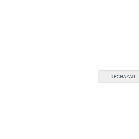
mi segunda casa
, será una
Antonio Puerta
Di Francesco
Compártela en:
RECHAZAR