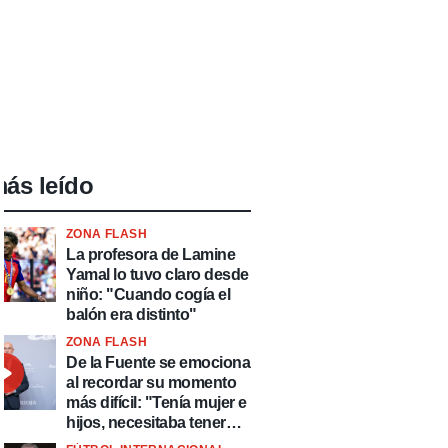
ás leído
ZONA FLASH
La profesora de Lamine
Yamal lo tuvo claro desde
niño: "Cuando cogía el
balón era distinto"
ZONA FLASH
De la Fuente se emociona
al recordar su momento
más difícil: "Tenía mujer e
hijos, necesitaba tener
ingresos y volver al