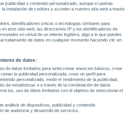
Sel
rar publicidad o contenido personalizado, aunque sí podrás
 Puerta"
UEFA Champions League
 la instalación de cookies y acceder a nuestro sitio web a través
Can
Resultados
Clasificacion
Fút
es, identificadores únicos o tecnologías similares para
UEFA Europa League
n este sitio web, las direcciones IP y los identificadores de
1ª 
Resultados
Clasificacion
rsonales en virtud de un interés legítimo, algo a lo que puedes
 al tratamiento de datos en cualquier momento haciendo clic en
miento de datos:
uso de datos limitados para seleccionar anuncios básicos, crear
ccionar la publicidad personalizada, crear un perfil para
ontenido personalizado, medir el rendimiento de la publicidad,
vés de estadísticas o a través de la combinación de datos
rvicios, uso de datos limitados con el objetivo de seleccionar el
e análisis de dispositivos, publicidad y contenido
n de audiencia y desarrollo de servicios.