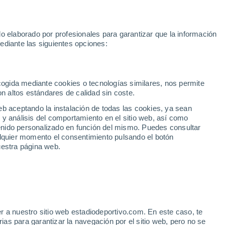
Rafa Jódar
Mundial 2030
Lamine Yamal
Luis de la Fuente
o elaborado por profesionales para garantizar que la información
Fútbol
Motor
Tenis
Baloncest
ediante las siguientes opciones:
Motociclismo
ACB
Portadas
Laliga Hypermotion
Juegos Olímpicos
UEF
Tem
MotoGP
Resultados
Clasificación
Res
Dep
Euroliga
Opinión
Juegos Olímpicos de Invierno
AD Ceuta
Albacete
Cop
ecogida mediante cookies o tecnologías similares, nos permite
on altos estándares de calidad sin coste.
Burgos
Cádiz CF
Res
eb aceptando la instalación de todas las cookies, ya sean
CD Castellón
Celta Fortuna
Mun
 y análisis del comportamiento en el sitio web, así como
Córdoba CF
Eibar
Res
ntenido personalizado en función del mismo. Puedes consultar
alquier momento el consentimiento pulsando el botón
CD Eldense
FC Andorra
Fút
uestra página web.
Girona
Granada CF
Pre
Las Palmas
Leganés
Ser
Mallorca
Oviedo
Fic
Real Sociedad B
Real Valladolid
Sel
Sabadell
Real Sporting
r a nuestro sitio web estadiodeportivo.com. En este caso, te
Mun
onchi me ha contado
as para garantizar la navegación por el sitio web, pero no se
Tenerife
UD Almería