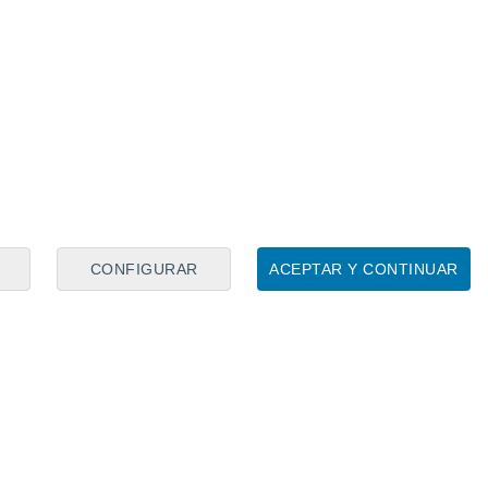
 gran emoción".
Perotti
Roma
Sevilla futbol club
Trofeo
CONFIGURAR
ACEPTAR Y CONTINUAR