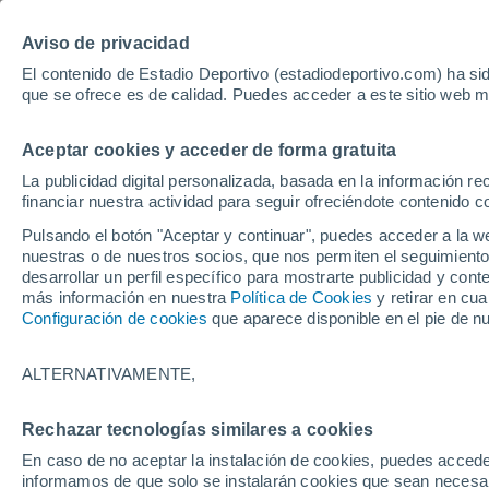
Hoy:
Aviso de privacidad
El contenido de Estadio Deportivo (estadiodeportivo.com) ha sid
que se ofrece es de calidad. Puedes acceder a este sitio web m
Laliga EA Sports
Padel
Clasificación
Resultados
Ciclismo
Aceptar cookies y acceder de forma gratuita
UFC
Alavés
Athletic Club de Bilbao
La publicidad digital personalizada, basada en la información r
financiar nuestra actividad para seguir ofreciéndote contenido c
Atlético de Madrid
FC Barcelona
Pulsando el botón "Aceptar y continuar", puedes acceder a la w
Real Betis
Celta de Vigo
nuestras o de nuestros socios, que nos permiten el seguimiento
Deportivo de A Coruña
Elche
desarrollar un perfil específico para mostrarte publicidad y co
más información en nuestra
Política de Cookies
y retirar en cu
Espanyol
Getafe
Configuración de cookies
que aparece disponible en el pie de n
Levante UD
Málaga CF
Osasuna
Racing de Santander
ALTERNATIVAMENTE,
Rayo Vallecano
Real Madrid
Real Sociedad
Sevilla FC
Sabaly
Rechazar tecnologías similares a cookies
Valencia CF
Villarreal CF
En caso de no aceptar la instalación de cookies, puedes accede
informamos de que solo se instalarán cookies que sean necesari