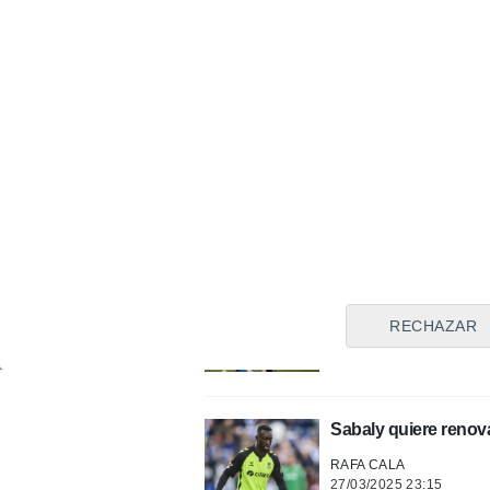
AITOR TORVISCO
17/05/2025 14:45
Las numerosas bajas 
AITOR TORVISCO
17/05/2025 13:06
Sabaly, como Fran V
ÓSCAR MURILLO
16/05/2025 18:01
La lesión de Sabaly 
RECHAZAR
ÓSCAR MURILLO
15/05/2025 21:52
Sabaly quiere renova
RAFA CALA
27/03/2025 23:15