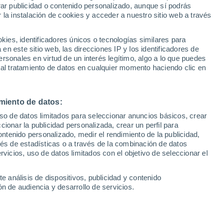
Sel
rar publicidad o contenido personalizado, aunque sí podrás
UEFA Champions League
 la instalación de cookies y acceder a nuestro sitio web a través
Can
Resultados
Clasificacion
Fút
es, identificadores únicos o tecnologías similares para
UEFA Europa League
n este sitio web, las direcciones IP y los identificadores de
1ª 
Resultados
Clasificacion
rsonales en virtud de un interés legítimo, algo a lo que puedes
 al tratamiento de datos en cualquier momento haciendo clic en
miento de datos:
uso de datos limitados para seleccionar anuncios básicos, crear
ccionar la publicidad personalizada, crear un perfil para
ontenido personalizado, medir el rendimiento de la publicidad,
vés de estadísticas o a través de la combinación de datos
rvicios, uso de datos limitados con el objetivo de seleccionar el
e análisis de dispositivos, publicidad y contenido
n de audiencia y desarrollo de servicios.
rreno en busca de los
ao, Nobel Mendy o Sabaly