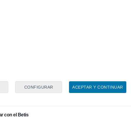
del Betis y "las cosas raras" ante el Atlético
ieites
propicia una situación límite en otra demarcación
CONFIGURAR
ACEPTAR Y CONTINUAR
r con el Betis