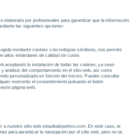
Unai Simón
Araújo
Messi
Mundial 2030
Sprint MotoGP
o elaborado por profesionales para garantizar que la información
Fútbol
Motor
Tenis
Baloncest
ediante las siguientes opciones:
Motociclismo
ACB
Portadas
Laliga Hypermotion
Juegos Olímpicos
UEF
Tem
MotoGP
Resultados
Clasificación
Res
Dep
Euroliga
Opinión
Juegos Olímpicos de Invierno
AD Ceuta
Albacete
Cop
ecogida mediante cookies o tecnologías similares, nos permite
on altos estándares de calidad sin coste.
Burgos
Cádiz CF
Res
eb aceptando la instalación de todas las cookies, ya sean
CD Castellón
Celta Fortuna
Mun
 y análisis del comportamiento en el sitio web, así como
Córdoba CF
Eibar
Res
ntenido personalizado en función del mismo. Puedes consultar
alquier momento el consentimiento pulsando el botón
CD Eldense
FC Andorra
Fút
uestra página web.
Girona
Granada CF
Pre
Las Palmas
Leganés
Ser
Mallorca
Oviedo
Fic
Real Sociedad B
Real Valladolid
Sel
Sabadell
Real Sporting
r a nuestro sitio web estadiodeportivo.com. En este caso, te
Mun
as para garantizar la navegación por el sitio web, pero no se
Tenerife
UD Almería