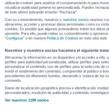
utilizarán cookies para analizar el comportamiento ni para most
visualizar publicidad general no personalizada. Puedes rechazar
de este abono pulsando el botón "Rechazar".
Con su consentimiento, nosotros y
nuestros socios
usamos cooki
almacenar, acceder y procesar datos personales como su visita e
cookies. Es posible que algunos proveedores traten tus datos pe
oponerte. Para ello, puede retirar su consentimiento u oponerse
"Configurar"
o en nuestra
Política de Cookies
en este sitio web.
Nosotros y nuestros socios hacemos el siguiente trata
Almacenar la información en un dispositivo y/o acceder a ella, 
perfiles para publicidad personalizada, utilizar perfiles para sele
personalizar el contenido, uso de perfiles para la selección de c
medir el rendimiento del contenido, comprender al público a tra
procedentes de diferentes fuentes, desarrollo y mejora de los se
contenido.
Datos de localización geográfica precisa e identificación mediant
personalizados, medición de publicidad y contenido, investigació
El Betis abona te
Ver nuestros 1199 socios
nuevos Assane Di