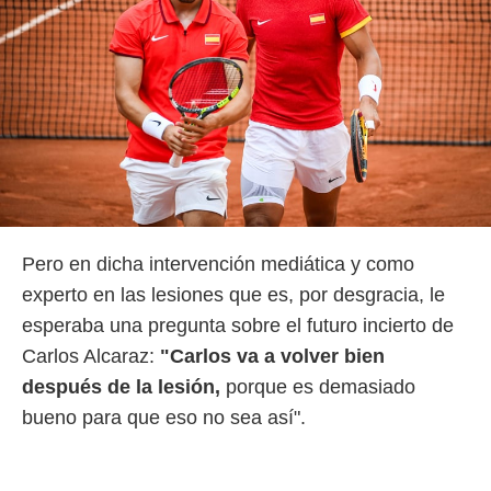
o.
calización
precisa e
ión mediante
, publicidad
dos,
 publicidad
,
ón de
 desarrollo
Pero en dicha intervención mediática y como
s.
experto en las lesiones que es, por desgracia, le
tros 1199
esperaba una pregunta sobre el futuro incierto de
ios
Carlos Alcaraz:
"Carlos va a volver bien
después de la lesión,
porque es demasiado
bueno para que eso no sea así".