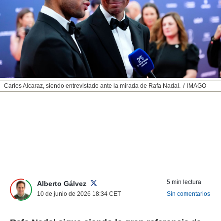
nos permite
ACEPTAR
estra
Y
ara seguir
CONTINUAR
e contenido
stándares
sin coste.
CONFIGURAR
 botón
continuar",
RECHAZAR
Carlos Alcaraz, siendo entrevistado ante la mirada de Rafa Nadal.
IMAGO
der a la
ndo la
 de todas
, ya sean
de nuestros
 nos
 y análisis
tamiento en
b, así como
5 min lectura
un perfil
Alberto Gálvez
para
10 de junio de 2026 18:34
CET
Sin comentarios
ublicidad y
do en