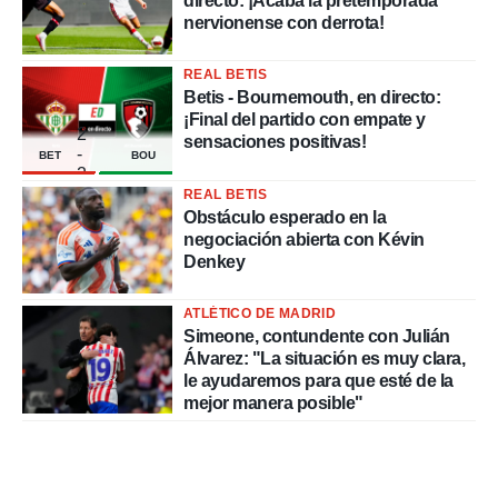
directo: ¡Acaba la pretemporada
nervionense con derrota!
REAL BETIS
Betis - Bournemouth, en directo:
¡Final del partido con empate y
2
sensaciones positivas!
-
BET
BOU
2
REAL BETIS
Obstáculo esperado en la
negociación abierta con Kévin
Denkey
ATLÉTICO DE MADRID
Simeone, contundente con Julián
Álvarez: "La situación es muy clara,
le ayudaremos para que esté de la
mejor manera posible"