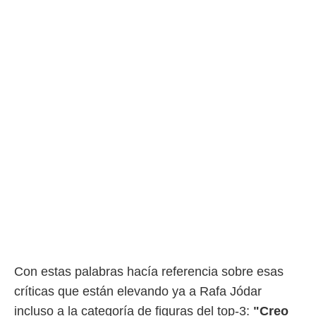
 botón
.
nto,
cios
kies,
ores únicos
as similares
nar,
rocesar
onales como
 este sitio
recciones IP
ficadores de
 posible
s
 traten tus
nales en
 interés
Con estas palabras hacía referencia sobre esas
go a lo que
críticas que están elevando ya a Rafa Jódar
nerte. Para
retirar su
incluso a la categoría de figuras del top-3:
"Creo