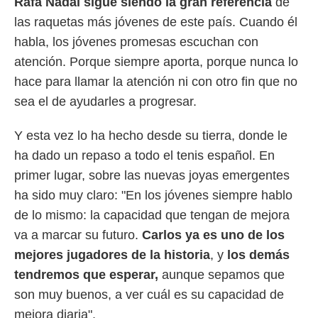
Rafa Nadal sigue siendo la gran referencia
de
 mismo.
las raquetas más jóvenes de este país. Cuando él
sultar más
 en nuestra
habla, los jóvenes promesas escuchan con
 Cookies
y
atención. Porque siempre aporta, porque nunca lo
ualquier
hace para llamar la atención ni con otro fin que no
ento
sea el de ayudarles a progresar.
 botón
ación de
Y esta vez lo ha hecho desde su tierra, donde le
kies
 disponible
ha dado un repaso a todo el tenis español. En
e nuestra
primer lugar, sobre las nuevas joyas emergentes
.
ha sido muy claro: "En los jóvenes siempre hablo
IVAMENTE,
de lo mismo: la capacidad que tengan de mejora
va a marcar su futuro.
Carlos ya es uno de los
as
mejores jugadores de la historia
, y
los demás
 a cookies
tendremos que esperar,
aunque sepamos que
 no aceptar
ón de
son muy buenos, a ver cuál es su capacidad de
uedes
mejora diaria".
uestro sitio