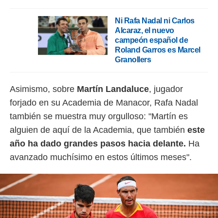
idad
a, utilizar
Ni Rafa Nadal ni Carlos
a
Alcaraz, el nuevo
 la
campeón español de
da, crear un
Roland Garros es Marcel
personalizar
Granollers
o, uso de
a la
e contenido
Asimismo, sobre
Martín Landaluce
, jugador
do, medir el
forjado en su Academia de Manacor, Rafa Nadal
 de la
medir el
también se muestra muy orgulloso: "Martín es
 del
alguien de aquí de la Academia, que también
este
 comprender
 través de
año ha dado grandes pasos hacia delante.
Ha
s o a través
avanzado muchísimo en estos últimos meses".
nación de
edentes de
fuentes,
y mejora de
os, uso de
ados con el
 seleccionar