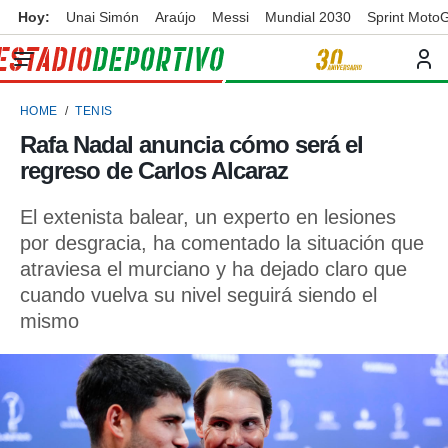
Hoy:
Unai Simón
Araújo
Messi
Mundial 2030
Sprint Moto
privacidad
o de
ortivo
HOME
TENIS
ortivo.com)
borado por
Rafa Nadal anuncia cómo será el
es para
regreso de Carlos Alcaraz
ue la
 que se
e calidad.
El extenista balear, un experto en lesiones
eder a este
por desgracia, ha comentado la situación que
ediante las
atraviesa el murciano y ha dejado claro que
opciones:
cuando vuelva su nivel seguirá siendo el
ookies y
mismo
e forma
d digital
ada, basada
mación
ediante
ecnologías