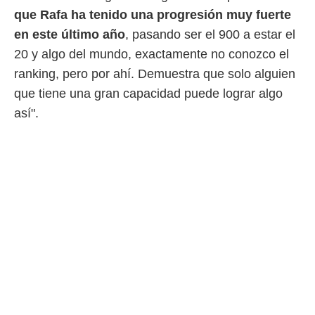
ento u
que Rafa ha tenido una progresión muy fuerte
 de datos
en este último año
, pasando ser el 900 a estar el
er momento
20 y algo del mundo, exactamente no conozco el
ic en
o en
ranking, pero por ahí. Demuestra que solo alguien
que tiene una gran capacidad puede lograr algo
 Cookies
en
así".
eb.
y
socios
el
to de
la
 en un
 y/o acceder
 de datos
ara
 anuncios
ar perfiles