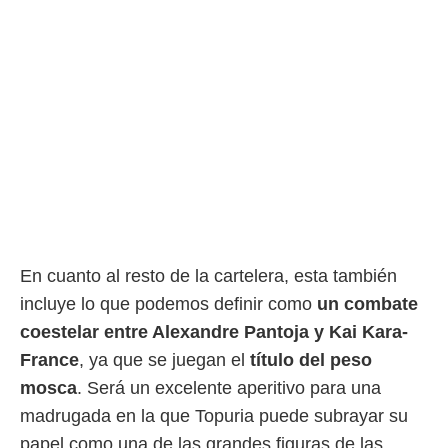
idad
a, utilizar
a
 la
da, crear un
personalizar
o, uso de
a la
e contenido
do, medir el
 de la
medir el
 del
 comprender
En cuanto al resto de la cartelera, esta también
 través de
incluye lo que podemos definir como
un combate
s o a través
nación de
coestelar entre Alexandre Pantoja y Kai Kara-
edentes de
France
, ya que se juegan el
título del peso
fuentes,
y mejora de
mosca
. Será un excelente aperitivo para una
os, uso de
madrugada en la que Topuria puede subrayar su
ados con el
papel como una de las grandes figuras de las
 seleccionar