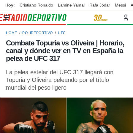
Hoy:
Cristiano Ronaldo
Lamine Yamal
Rafa Jódar
Messi
A
privacidad
o de
ortivo
HOME
POLIDEPORTIVO
UFC
ortivo.com)
borado por
Combate Topuria vs Oliveira | Horario,
es para
canal y dónde ver en TV en España la
ue la
 que se
pelea de UFC 317
e calidad.
eder a este
La pelea estelar del UFC 317 llegará con
ediante las
Topuria y Oliveira peleando por el título
opciones:
mundial del peso ligero
ookies y
e forma
d digital
ada, basada
mación
ediante
ecnologías