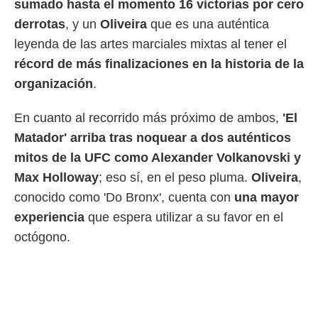
sumado hasta el momento 16 victorias por cero
 botón
.
derrotas
, y un
Oliveira
que es una auténtica
leyenda de las artes marciales mixtas al tener el
nto,
récord de más finalizaciones en la historia de la
cios
organización
.
kies,
ores únicos
En cuanto al recorrido más próximo de ambos,
'El
as similares
nar,
Matador' arriba tras noquear a dos auténticos
rocesar
mitos de la UFC como Alexander Volkanovski y
onales como
 este sitio
Max Holloway
; eso sí, en el peso pluma.
Oliveira
,
recciones IP
conocido como 'Do Bronx', cuenta con
una mayor
ficadores de
 posible
experiencia
que espera utilizar a su favor en el
s
octógono.
 traten tus
nales en
 interés
go a lo que
nerte. Para
retirar su