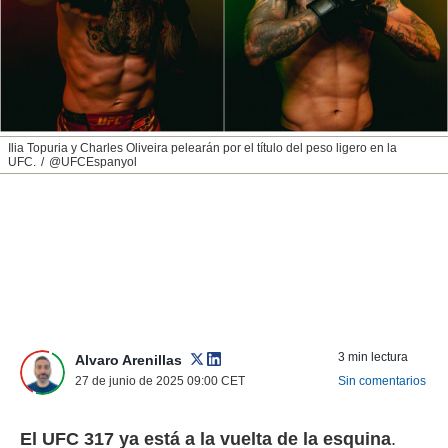
nos permite
ACEPTAR
estra
Y
ara seguir
CONTINUAR
e contenido
stándares
sin coste.
CONFIGURAR
 botón
Ilia Topuria y Charles Oliveira pelearán por el título del peso ligero en la
continuar",
UFC.
@UFCEspanyol
RECHAZAR
der a la
ndo la
 de todas
, ya sean
de nuestros
 nos
 y análisis
tamiento en
b, así como
3 min lectura
Alvaro Arenillas
un perfil
27 de junio de 2025 09:00
CET
Sin comentarios
para
ublicidad y
El UFC 317 ya está a la vuelta de la esquina
.
do en