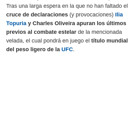
Tras una larga espera en la que no han faltado el
 mismo.
sultar más
cruce de declaraciones
(y provocaciones)
Ilia
 en nuestra
Topuria
y Charles Oliveira apuran los últimos
 Cookies
y
ualquier
previos al combate estelar
de la mencionada
velada, el cual pondrá en juego el
título mundial
ento
 botón
del peso ligero de la
UFC
.
ación de
kies
 disponible
e nuestra
.
IVAMENTE,
as
 a cookies
 no aceptar
ón de
uedes
uestro sitio