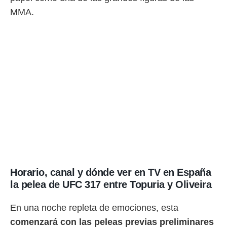
o.
MMA.
calización
precisa e
ión mediante
, publicidad
dos,
 publicidad
,
ón de
 desarrollo
s.
tros 1199
ios
Horario, canal y dónde ver en TV en España
la pelea de UFC 317 entre Topuria y Oliveira
En una noche repleta de emociones, esta
comenzará con las peleas previas preliminares