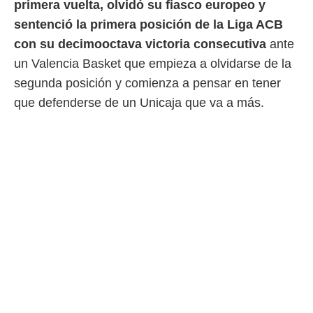
primera vuelta, olvidó su fiasco europeo y
 mismo.
sentenció la primera posición de la Liga ACB
sultar más
 en nuestra
con su decimooctava victoria consecutiva
ante
 Cookies
y
un Valencia Basket que empieza a olvidarse de la
ualquier
segunda posición y comienza a pensar en tener
ento
que defenderse de un Unicaja que va a más.
 botón
ación de
kies
 disponible
e nuestra
.
IVAMENTE,
as
 a cookies
 no aceptar
ón de
uedes
uestro sitio