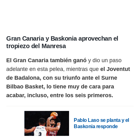
ento u
 de datos
er momento
ic en
o en
Gran Canaria y Baskonia aprovechan el
 Cookies
en
tropiezo del Manresa
eb.
El Gran Canaria también ganó
y dio un paso
y
socios
adelante en esta pelea, mientras que
el Joventut
el
de Badalona, con su triunfo ante el Surne
Bilbao Basket, lo tiene muy de cara para
to de
acabar, incluso, entre los seis primeros.
la
 en un
 y/o acceder
 de datos
Pablo Laso se planta y el
ara
Baskonia responde
 anuncios
ar perfiles