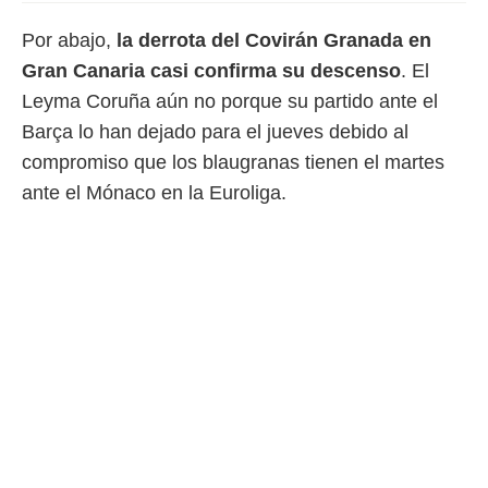
idad
a, utilizar
Por abajo,
la derrota del Covirán Granada en
a
Gran Canaria casi confirma su descenso
. El
 la
Leyma Coruña aún no porque su partido ante el
da, crear un
Barça lo han dejado para el jueves debido al
personalizar
o, uso de
compromiso que los blaugranas tienen el martes
a la
ante el Mónaco en la Euroliga.
e contenido
do, medir el
 de la
medir el
 del
 comprender
 través de
s o a través
nación de
edentes de
fuentes,
y mejora de
os, uso de
ados con el
 seleccionar