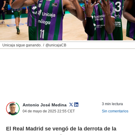
nos permite
ACEPTAR
estra
Y
ara seguir
CONTINUAR
e contenido
stándares
sin coste.
CONFIGURAR
 botón
Unicaja sigue ganando.
@unicajaCB
continuar",
RECHAZAR
der a la
ndo la
 de todas
, ya sean
de nuestros
 nos
 y análisis
tamiento en
3 min lectura
Antonio José Medina
b, así como
04 de mayo de 2025 22:55
CET
Sin comentarios
un perfil
para
ublicidad y
El Real Madrid se vengó de la derrota de la
do en