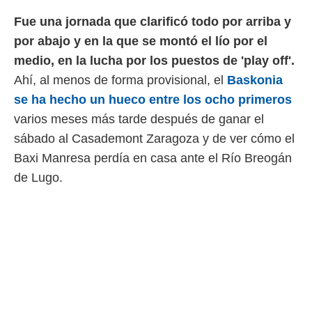
 botón
.
Fue una jornada que clarificó todo por arriba y
por abajo y en la que se montó el lío por el
nto,
medio, en la lucha por los puestos de 'play off'.
Ahí, al menos de forma provisional, el
Baskonia
cios
kies,
se ha hecho un hueco entre los ocho primeros
ores únicos
varios meses más tarde después de ganar el
as similares
nar,
sábado al Casademont Zaragoza y de ver cómo el
rocesar
Baxi Manresa perdía en casa ante el Río Breogán
onales como
 este sitio
de Lugo.
recciones IP
ficadores de
 posible
s
 traten tus
nales en
 interés
go a lo que
nerte. Para
retirar su