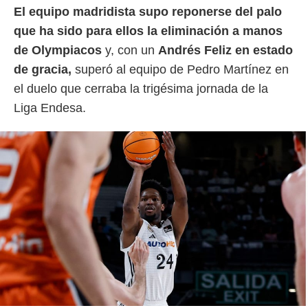
El equipo madridista supo reponerse del palo
rtivo.com.
que ha sido para ellos la eliminación a manos
o, te
de Olympiacos
y, con un
Andrés Feliz en estado
 de que
talarán
de gracia,
superó al equipo de Pedro Martínez en
e sean
el duelo que cerraba la trigésima jornada de la
para
a
Liga Endesa.
por el sitio
o se
cookies para
nto ni para
licidad o
ado, aunque
sualizar
general no
ada. Puedes
 instalación
y acceder a
io web a
ste abono