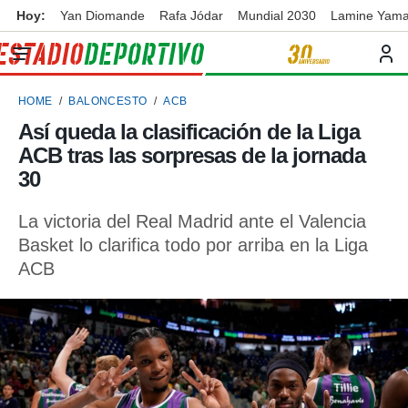
Hoy:
Yan Diomande
Rafa Jódar
Mundial 2030
Lamine Yama
privacidad
o de
ortivo
HOME
BALONCESTO
ACB
ortivo.com)
borado por
Así queda la clasificación de la Liga
es para
ACB tras las sorpresas de la jornada
ue la
 que se
30
e calidad.
eder a este
La victoria del Real Madrid ante el Valencia
ediante las
Basket lo clarifica todo por arriba en la Liga
opciones:
ACB
ookies y
e forma
d digital
ada, basada
mación
ediante
ecnologías