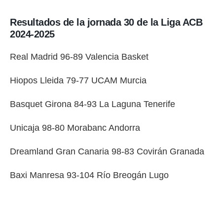
o.
Resultados de la jornada 30 de la Liga ACB
calización
precisa e
2024-2025
ión mediante
Real Madrid 96-89 Valencia Basket
, publicidad
dos,
Hiopos Lleida 79-77 UCAM Murcia
 publicidad
,
Basquet Girona 84-93 La Laguna Tenerife
ón de
 desarrollo
s.
Unicaja 98-80 Morabanc Andorra
tros 1199
Dreamland Gran Canaria 98-83 Covirán Granada
ios
Baxi Manresa 93-104 Río Breogán Lugo