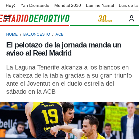
Hoy:
Yan Diomande
Mundial 2030
Lamine Yamal
Luis de la
privacidad
o de
ortivo
HOME
BALONCESTO
ACB
ortivo.com)
borado por
El pelotazo de la jornada manda un
es para
aviso al Real Madrid
ue la
 que se
e calidad.
La Laguna Tenerife alcanza a los blancos en
eder a este
la cabeza de la tabla gracias a su gran triunfo
ediante las
ante el Joventut en el duelo estrella del
opciones:
sábado en la ACB
ookies y
e forma
d digital
ada, basada
mación
ediante
ecnologías