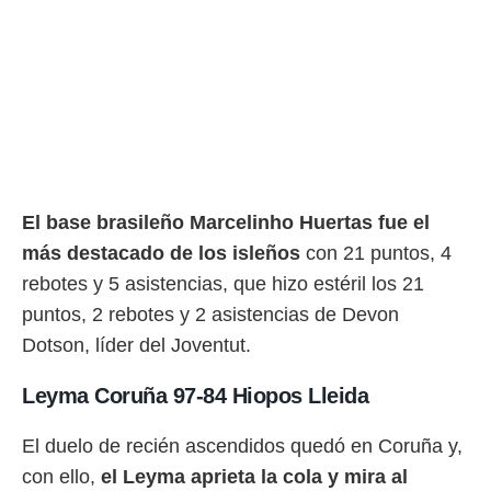
idad
a, utilizar
a
 la
da, crear un
personalizar
o, uso de
a la
e contenido
do, medir el
El base brasileño Marcelinho Huertas fue el
 de la
más destacado de los isleños
con 21 puntos, 4
medir el
 del
rebotes y 5 asistencias, que hizo estéril los 21
 comprender
puntos, 2 rebotes y 2 asistencias de Devon
 través de
s o a través
Dotson, líder del Joventut.
nación de
edentes de
Leyma Coruña 97-84 Hiopos Lleida
fuentes,
y mejora de
El duelo de recién ascendidos quedó en Coruña y,
os, uso de
ados con el
con ello,
el Leyma aprieta la cola y mira al
 seleccionar