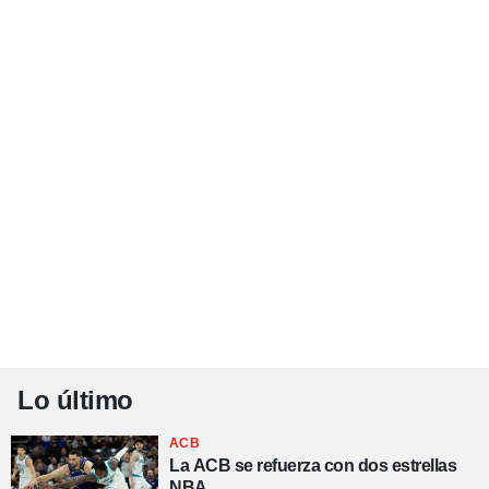
Lo último
ACB
La ACB se refuerza con dos estrellas
NBA