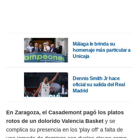
rtivo.com.
o, te
 de que
talarán
e sean
para
Málaga le brinda su
a
homenaje más particular a
por el sitio
Unicaja
o se
cookies para
nto ni para
Dennis Smith Jr hace
licidad o
oficial su salida del Real
Madrid
ado, aunque
sualizar
general no
ada. Puedes
En Zaragoza, el Casademont pagó los platos
 instalación
rotos de un dolorido Valencia Basket
y se
y acceder a
io web a
complica su presencia en los 'play off' a falta de
ste abono