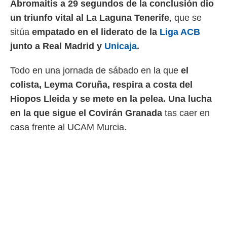
Abromaitis a 29 segundos de la conclusión dio
 mismo.
un triunfo vital al La Laguna Tenerife
, que se
sultar más
 en nuestra
sitúa
empatado en el liderato de la
Liga ACB
 Cookies
y
junto a Real Madrid y
Unicaja
.
ualquier
ento
Todo en una jornada de sábado en la que
el
 botón
colista, Leyma Coruña, respira a costa del
ación de
kies
Hiopos Lleida y se mete en la pelea. Una lucha
 disponible
en la que sigue el Covirán Granada
tas caer en
e nuestra
.
casa frente al UCAM Murcia.
IVAMENTE,
as
 a cookies
 no aceptar
ón de
uedes
uestro sitio