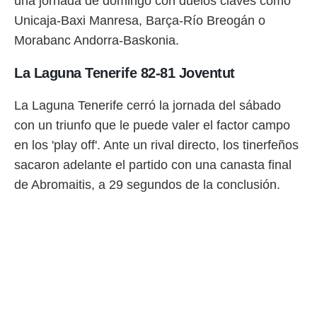
una jornada de domingo con duelos claves como
 botón
.
Unicaja-Baxi Manresa, Barça-Río Breogán o
Morabanc Andorra-Baskonia.
nto,
La Laguna Tenerife 82-81 Joventut
cios
kies,
La Laguna Tenerife cerró la jornada del sábado
ores únicos
as similares
con un triunfo que le puede valer el factor campo
nar,
en los 'play off'. Ante un rival directo, los tinerfeños
rocesar
onales como
sacaron adelante el partido con una canasta final
 este sitio
de Abromaitis, a 29 segundos de la conclusión.
recciones IP
ficadores de
 posible
s
 traten tus
nales en
 interés
go a lo que
nerte. Para
retirar su