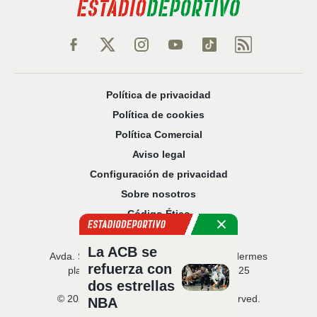
Política de privacidad
Política de cookies
Política Comercial
Aviso legal
Configuración de privacidad
Sobre nosotros
Código Ético
La ACB se
Avda. San Francisco Javier, 22 · Edificio Hermes
refuerza con
planta 5 · 41018 Sevilla · T. 954 216 525
dos estrellas
© 2026 Estadio Deportivo. All rights reserved.
NBA