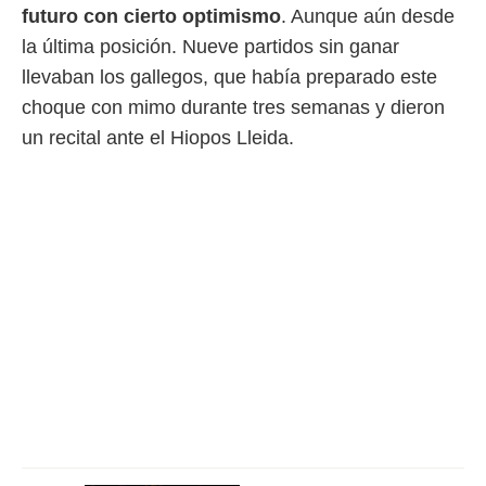
futuro con cierto optimismo
. Aunque aún desde
o.
la última posición. Nueve partidos sin ganar
calización
precisa e
llevaban los gallegos, que había preparado este
ión mediante
choque con mimo durante tres semanas y dieron
, publicidad
un recital ante el Hiopos Lleida.
dos,
 publicidad
,
ón de
 desarrollo
s.
tros 1199
ios