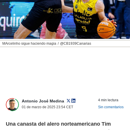
nos permite
ACEPTAR
estra
Y
ara seguir
CONTINUAR
e contenido
stándares
sin coste.
CONFIGURAR
 botón
MArcelinho sigue haciendo magia
@CB1939Canarias
continuar",
RECHAZAR
der a la
ndo la
 de todas
, ya sean
de nuestros
 nos
 y análisis
tamiento en
4 min lectura
Antonio José Medina
b, así como
01 de marzo de 2025 23:54
CET
Sin comentarios
un perfil
para
ublicidad y
Una canasta del alero norteamericano Tim
do en