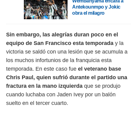
Wembanyama encara a
 botón
Antekounmpo y Jokic
.
obra el milagro
nto,
Sin embargo, las alegrías duran poco en el
cios
kies,
equipo de San Francisco esta temporada
y la
ores únicos
victoria se saldó con una lesión que se acumula a
as similares
nar,
los muchos infortunios de la franquicia esta
rocesar
temporada. En este caso fue
el veterano base
onales como
 este sitio
Chris Paul, quien sufrió durante el partido una
recciones IP
fractura en la mano izquierda
que se produjo
ficadores de
 posible
cuando luchaba con Jaden Ivey por un balón
s
suelto en el tercer cuarto.
 traten tus
nales en
 interés
go a lo que
nerte. Para
retirar su