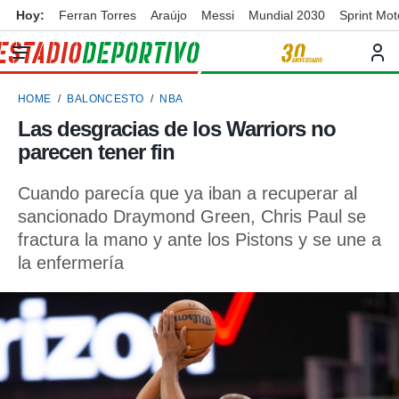
Hoy:
Ferran Torres
Araújo
Messi
Mundial 2030
Sprint Mo
privacidad
o de
ortivo
HOME
BALONCESTO
NBA
ortivo.com)
borado por
Las desgracias de los Warriors no
es para
parecen tener fin
ue la
 que se
e calidad.
Cuando parecía que ya iban a recuperar al
eder a este
sancionado Draymond Green, Chris Paul se
ediante las
fractura la mano y ante los Pistons y se une a
opciones:
la enfermería
ookies y
e forma
d digital
ada, basada
mación
ediante
ecnologías