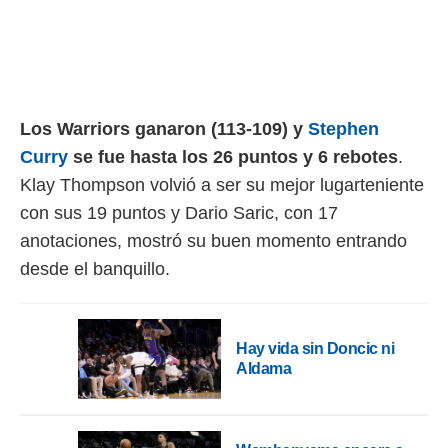
rtivo.com.
o, te
 de que
talarán
e sean
Los Warriors ganaron (113-109) y
Stephen
para
a
Curry
se fue hasta los 26 puntos y 6 rebotes
.
por el sitio
Klay Thompson volvió a ser su mejor lugarteniente
o se
cookies para
con sus 19 puntos y Dario Saric, con 17
anotaciones, mostró su buen momento entrando
nto ni para
licidad o
desde el banquillo.
ado, aunque
sualizar
general no
Hay vida sin Doncic ni
ada. Puedes
Aldama
 instalación
y acceder a
io web a
ste abono