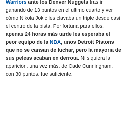
Warriors
ante los Denver Nuggets
tras ir
 mismo.
ganando de 13 puntos en el último cuarto y ver
sultar más
 en nuestra
cómo Nikola Jokic les clavaba un triple desde casi
 Cookies
y
el centro de la pista. Por fortuna para ellos,
ualquier
apenas 24 horas más tarde les esperaba el
ento
peor equipo de la
NBA
, unos Detroit Pistons
 botón
ación de
que no se cansan de luchar, pero la mayoría de
kies
sus peleas acaban en derrota.
Ni siquiera la
 disponible
e nuestra
aparición, una vez más, de Cade Cunningham,
.
con 30 puntos, fue suficiente.
IVAMENTE,
as
 a cookies
 no aceptar
ón de
uedes
uestro sitio