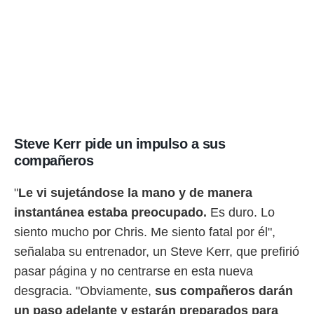
ento u
 de datos
er momento
ic en
o en
 Cookies
en
eb.
y
Steve Kerr pide un impulso a sus
socios
compañeros
el
"
Le vi sujetándose la mano y de manera
to de
instantánea estaba preocupado.
Es duro. Lo
la
siento mucho por Chris. Me siento fatal por él",
 en un
señalaba su entrenador, un Steve Kerr, que prefirió
 y/o acceder
 de datos
pasar página y no centrarse en esta nueva
ara
desgracia. "Obviamente,
sus compañeros darán
 anuncios
ar perfiles
un paso adelante y estarán preparados para