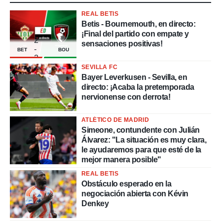
REAL BETIS
Betis - Bournemouth, en directo:
¡Final del partido con empate y
2
sensaciones positivas!
-
BET
BOU
2
SEVILLA FC
Bayer Leverkusen - Sevilla, en
directo: ¡Acaba la pretemporada
nervionense con derrota!
ATLÉTICO DE MADRID
Simeone, contundente con Julián
Álvarez: "La situación es muy clara,
le ayudaremos para que esté de la
mejor manera posible"
REAL BETIS
Obstáculo esperado en la
negociación abierta con Kévin
Denkey