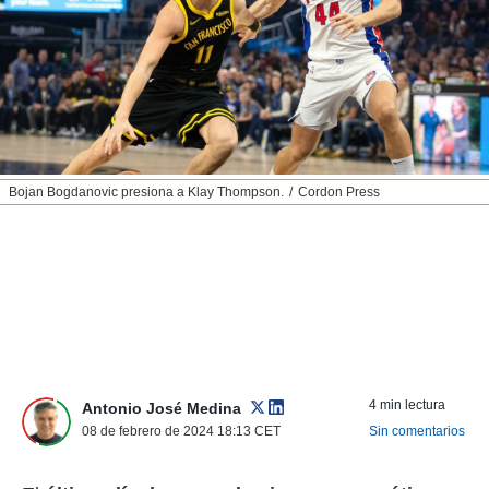
nos permite
ACEPTAR
estra
Y
ara seguir
CONTINUAR
e contenido
stándares
sin coste.
CONFIGURAR
 botón
continuar",
RECHAZAR
Bojan Bogdanovic presiona a Klay Thompson.
Cordon Press
der a la
ndo la
 de todas
, ya sean
de nuestros
 nos
 y análisis
tamiento en
b, así como
4 min lectura
un perfil
Antonio José Medina
para
08 de febrero de 2024 18:13
CET
Sin comentarios
ublicidad y
do en