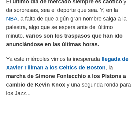
El
último día de mercado siempre es caótico
y
 mismo.
da sorpresas, sea el deporte que sea. Y, en la
sultar más
 en nuestra
NBA
, a falta de que algún gran nombre salga a la
 Cookies
y
palestra, algo que se espera ante del último
ualquier
minuto,
varios son los traspasos que han ido
ento
anunciándose en las últimas horas.
 botón
ación de
kies
Ya este miércoles vimos la inesperada
llegada de
 disponible
Xavier Tillman a los Celtics de Boston
, la
e nuestra
marcha de Simone Fontecchio a los Pistons a
.
cambio de Kevin Knox
y una segunda ronda para
IVAMENTE,
los Jazz...
as
 a cookies
 no aceptar
ón de
uedes
uestro sitio