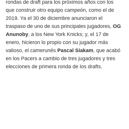
rondas de draft para los próximos años con los
ento u
que construir otro equipo campeón, como el de
 de datos
2019. Ya el 30 de diciembre anunciaron el
er momento
ic en
traspaso de uno de sus principales jugadores,
OG
o en
Anunoby
, a los New York Knicks; y, el 17 de
 Cookies
en
enero, hicieron lo propio con su jugador más
eb.
valioso, el camerunés
Pascal Siakam
, que acabó
y
en los Pacers a cambio de tres jugadores y tres
socios
elecciones de primera ronda de los drafts.
el
to de
la
 en un
 y/o acceder
 de datos
ara
 anuncios
ar perfiles