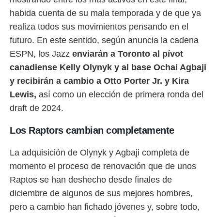
 botón
habida cuenta de su mala temporada y de que ya
.
realiza todos sus movimientos pensando en el
nto,
futuro. En este sentido, según anuncia la cadena
ESPN, los Jazz
enviarán a Toronto al pívot
cios
kies,
canadiense Kelly Olynyk y al base Ochai Agbaji
ores únicos
y recibirán a cambio a Otto Porter Jr. y Kira
as similares
nar,
Lewis,
así como un elección de primera ronda del
rocesar
draft de 2024.
onales como
 este sitio
Los Raptors cambian completamente
recciones IP
ficadores de
 posible
La adquisición de Olynyk y Agbaji completa de
s
momento el proceso de renovación que de unos
 traten tus
nales en
Raptos se han deshecho desde finales de
 interés
diciembre de algunos de sus mejores hombres,
go a lo que
nerte. Para
pero a cambio han fichado jóvenes y, sobre todo,
retirar su