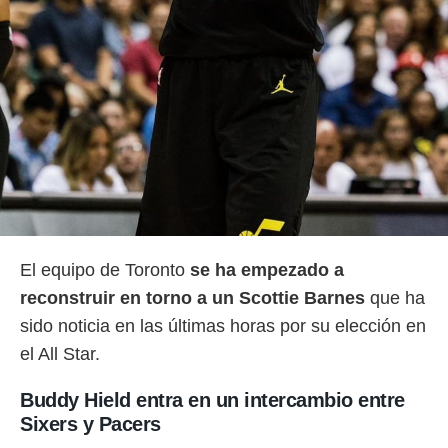
o.
calización
precisa e
ión mediante
, publicidad
dos,
 publicidad
,
ón de
 desarrollo
s.
El equipo de Toronto
se ha empezado a
tros 1199
reconstruir en torno a un Scottie Barnes
que ha
ios
sido noticia en las últimas horas por su elección en
el All Star.
Buddy Hield entra en un intercambio entre
Sixers y Pacers