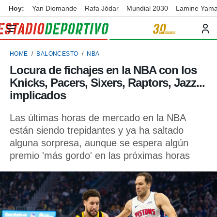
Hoy:
Yan Diomande
Rafa Jódar
Mundial 2030
Lamine Yama
privacidad
o de
ortivo
HOME
BALONCESTO
NBA
ortivo.com)
borado por
Locura de fichajes en la NBA con los
es para
Knicks, Pacers, Sixers, Raptors, Jazz...
ue la
 que se
implicados
e calidad.
eder a este
Las últimas horas de mercado en la NBA
ediante las
están siendo trepidantes y ya ha saltado
opciones:
alguna sorpresa, aunque se espera algún
ookies y
premio 'más gordo' en las próximas horas
e forma
d digital
ada, basada
mación
ediante
ecnologías