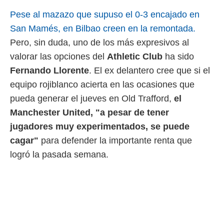
 mismo.
Pese al mazazo que supuso el 0-3 encajado en
sultar más
San Mamés, en Bilbao creen en la remontada.
 en nuestra
 Cookies
y
Pero, sin duda, uno de los más expresivos al
ualquier
valorar las opciones del
Athletic Club
ha sido
ento
Fernando Llorente
. El ex delantero cree que si el
 botón
equipo rojiblanco acierta en las ocasiones que
ación de
kies
pueda generar el jueves en Old Trafford,
el
 disponible
Manchester United, "a pesar de tener
e nuestra
.
jugadores muy experimentados, se puede
cagar"
para defender la importante renta que
IVAMENTE,
logró la pasada semana.
as
 a cookies
 no aceptar
ón de
uedes
uestro sitio