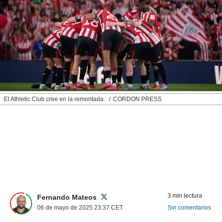
nos permite
ACEPTAR
estra
Y
ara seguir
CONTINUAR
e contenido
stándares
sin coste.
CONFIGURAR
 botón
continuar",
RECHAZAR
der a la
ndo la
El Athletic Club cree en la remontada.
CORDON PRESS
 de todas
, ya sean
de nuestros
 nos
 y análisis
tamiento en
b, así como
un perfil
para
3 min lectura
Fernando Mateos
ublicidad y
06 de mayo de 2025 23:37
CET
Sin comentarios
do en