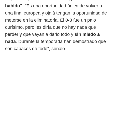
ento u
habido"
. "Es una oportunidad única de volver a
 de datos
una final europea y ojalá tengan la oportunidad de
er momento
meterse en la eliminatoria. El 0-3 fue un palo
ic en
o en
durísimo, pero les diría que no hay nada que
perder y que vayan a darlo todo y
sin miedo a
 Cookies
en
eb.
nada
. Durante la temporada han demostrado que
son capaces de todo", señaló.
y
socios
el
to de
la
 en un
 y/o acceder
 de datos
ara
 anuncios
ar perfiles