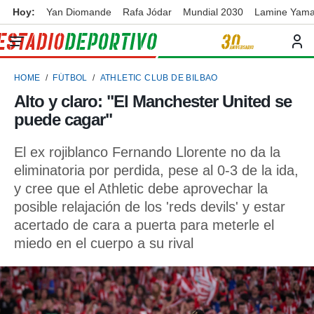
Hoy:
Yan Diomande
Rafa Jódar
Mundial 2030
Lamine Yama
privacidad
o de
ortivo
HOME
FÚTBOL
ATHLETIC CLUB DE BILBAO
ortivo.com)
borado por
Alto y claro: "El Manchester United se
es para
puede cagar"
ue la
 que se
e calidad.
El ex rojiblanco Fernando Llorente no da la
eder a este
eliminatoria por perdida, pese al 0-3 de la ida,
ediante las
y cree que el Athletic debe aprovechar la
opciones:
posible relajación de los 'reds devils' y estar
ookies y
acertado de cara a puerta para meterle el
e forma
miedo en el cuerpo a su rival
d digital
ada, basada
mación
ediante
ecnologías