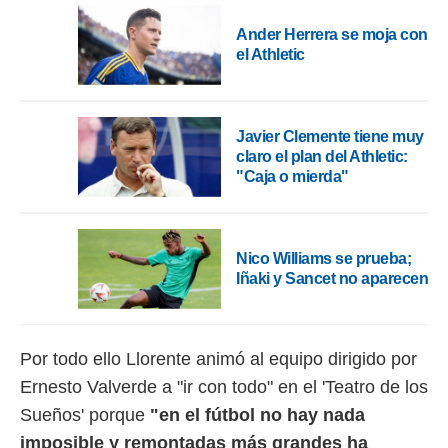
 botón
.
Ander Herrera se moja con
el Athletic
nto,
cios
kies,
Javier Clemente tiene muy
ores únicos
claro el plan del Athletic:
as similares
"Caja o mierda"
nar,
rocesar
onales como
 este sitio
Nico Williams se prueba;
recciones IP
Iñaki y Sancet no aparecen
ficadores de
 posible
s
 traten tus
Por todo ello Llorente animó al equipo dirigido por
nales en
 interés
Ernesto Valverde a "ir con todo" en el 'Teatro de los
go a lo que
Sueños' porque
"en el fútbol no hay nada
nerte. Para
retirar su
imposible y remontadas más grandes ha