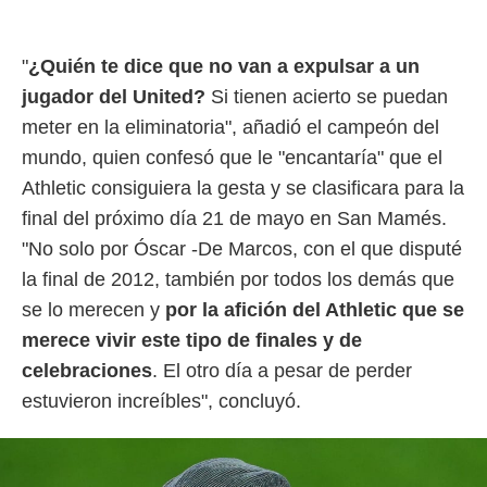
idad
a, utilizar
a
"
¿Quién te dice que no van a expulsar a un
 la
jugador del United?
Si tienen acierto se puedan
da, crear un
meter en la eliminatoria", añadió el campeón del
personalizar
o, uso de
mundo, quien confesó que le "encantaría" que el
a la
Athletic consiguiera la gesta y se clasificara para la
e contenido
do, medir el
final del próximo día 21 de mayo en San Mamés.
 de la
"No solo por Óscar -De Marcos, con el que disputé
medir el
 del
la final de 2012, también por todos los demás que
 comprender
se lo merecen y
por la afición del Athletic que se
 través de
s o a través
merece vivir este tipo de finales y de
nación de
celebraciones
. El otro día a pesar de perder
edentes de
fuentes,
estuvieron increíbles", concluyó.
y mejora de
os, uso de
ados con el
 seleccionar