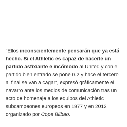
rtivo.com.
o, te
 de que
talarán
e sean
para
a
por el sitio
"Ellos
inconscientemente pensarán que ya está
o se
hecho. Si el Athletic es capaz de hacerle un
cookies para
partido asfixiante e incómodo
al United y con el
nto ni para
partido bien entrado se pone 0-2 y hace el tercero
licidad o
al final se van a cagar", expresó gráficamente el
ado, aunque
navarro ante los medios de comunicación tras un
sualizar
general no
acto de homenaje a los equipos del Athletic
ada. Puedes
subcampeones europeos en 1977 y en 2012
 instalación
y acceder a
organizado por
Cope Bilbao
.
io web a
ste abono