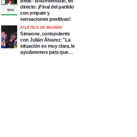
Betis - Bournemouth, en
directo: ¡Final del partido
BOU
con empate y
sensaciones positivas!
ATLÉTICO DE MADRID
Simeone, contundente
con Julián Álvarez: "La
situación es muy clara, le
ayudaremos para que
esté de la mejor manera
posible"