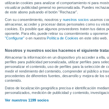
utilizarán cookies para analizar el comportamiento ni para most
Atlético: "Simeo
visualizar publicidad general no personalizada. Puedes rechazar
de este abono pulsando el botón "Rechazar".
era como jugador
Con su consentimiento, nosotros y
nuestros socios
usamos cooki
almacenar, acceder y procesar datos personales como su visita e
cookies. Es posible que algunos proveedores traten tus datos pe
La entidad colchonera anunci
oponerte. Para ello, puede retirar su consentimiento u oponerse
formar parte del cuerpo técni
"Configurar"
o en nuestra
Política de Cookies
en este sitio web.
que viene
Nosotros y nuestros socios hacemos el siguiente trata
Almacenar la información en un dispositivo y/o acceder a ella, 
perfiles para publicidad personalizada, utilizar perfiles para sele
personalizar el contenido, uso de perfiles para la selección de c
medir el rendimiento del contenido, comprender al público a tra
procedentes de diferentes fuentes, desarrollo y mejora de los se
contenido.
Datos de localización geográfica precisa e identificación mediant
personalizados, medición de publicidad y contenido, investigació
Ver nuestros 1199 socios