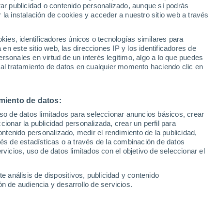
Sel
rar publicidad o contenido personalizado, aunque sí podrás
ne me pide que sea como
UEFA Champions League
 la instalación de cookies y acceder a nuestro sitio web a través
Can
Resultados
Clasificacion
"
Fút
es, identificadores únicos o tecnologías similares para
UEFA Europa League
n este sitio web, las direcciones IP y los identificadores de
1ª 
Resultados
Clasificacion
rsonales en virtud de un interés legítimo, algo a lo que puedes
a la incorporación del exjugador para
 al tratamiento de datos en cualquier momento haciendo clic en
co del equipo rojiblanco de la temporada
miento de datos:
uso de datos limitados para seleccionar anuncios básicos, crear
ccionar la publicidad personalizada, crear un perfil para
ontenido personalizado, medir el rendimiento de la publicidad,
vés de estadísticas o a través de la combinación de datos
rvicios, uso de datos limitados con el objetivo de seleccionar el
e análisis de dispositivos, publicidad y contenido
n de audiencia y desarrollo de servicios.