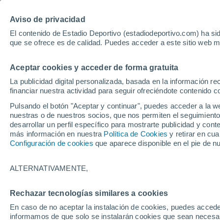
Hoy:
Betis - Bournemouth
Bayer - Sevil
Aviso de privacidad
El contenido de Estadio Deportivo (estadiodeportivo.com) ha sid
que se ofrece es de calidad. Puedes acceder a este sitio web m
Laliga EA Sports
Padel
Clasificación
Resultados
Ciclismo
Aceptar cookies y acceder de forma gratuita
UFC
Alavés
Athletic Club de Bilbao
La publicidad digital personalizada, basada en la información r
financiar nuestra actividad para seguir ofreciéndote contenido c
Atlético de Madrid
FC Barcelona
Pulsando el botón "Aceptar y continuar", puedes acceder a la w
Real Betis
Celta de Vigo
nuestras o de nuestros socios, que nos permiten el seguimiento
Deportivo de A Coruña
Elche
desarrollar un perfil específico para mostrarte publicidad y co
más información en nuestra
Política de Cookies
y retirar en cu
Espanyol
Getafe
Configuración de cookies
que aparece disponible en el pie de n
Levante UD
Málaga CF
Osasuna
Racing de Santander
ALTERNATIVAMENTE,
Rayo Vallecano
Real Madrid
Real Sociedad
Sevilla FC
Rechazar tecnologías similares a cookies
HOME
FÚTBOL
ATLÉTICO DE MADRI
Valencia CF
Villarreal CF
En caso de no aceptar la instalación de cookies, puedes accede
El regreso de Gab
informamos de que solo se instalarán cookies que sean necesari