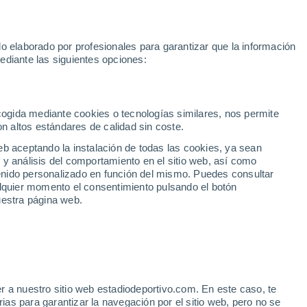
la
Sprint MotoGP
Yan Diomande
Rafa Jódar
Mundial 2030
o elaborado por profesionales para garantizar que la información
Fútbol
Motor
Tenis
Baloncest
ediante las siguientes opciones:
Motociclismo
ACB
Portadas
Laliga Hypermotion
Juegos Olímpicos
UEF
Tem
MotoGP
Resultados
Clasificación
Res
Dep
Euroliga
Opinión
Juegos Olímpicos de Invierno
AD Ceuta
Albacete
Cop
ecogida mediante cookies o tecnologías similares, nos permite
on altos estándares de calidad sin coste.
Burgos
Cádiz CF
Res
eb aceptando la instalación de todas las cookies, ya sean
CD Castellón
Celta Fortuna
Mun
 y análisis del comportamiento en el sitio web, así como
Córdoba CF
Eibar
Res
ntenido personalizado en función del mismo. Puedes consultar
alquier momento el consentimiento pulsando el botón
CD Eldense
FC Andorra
Fút
uestra página web.
Girona
Granada CF
Pre
Las Palmas
Leganés
Ser
Mallorca
Oviedo
Fic
Real Sociedad B
Real Valladolid
D
Sel
Sabadell
Real Sporting
r a nuestro sitio web estadiodeportivo.com. En este caso, te
Mun
i siete años después al
as para garantizar la navegación por el sitio web, pero no se
Tenerife
UD Almería