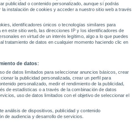
Sel
rar publicidad o contenido personalizado, aunque sí podrás
e Madrid por Samu: "Es uno
UEFA Champions League
 la instalación de cookies y acceder a nuestro sitio web a través
Can
Resultados
Clasificacion
oleadores del mundo"
Fút
es, identificadores únicos o tecnologías similares para
UEFA Europa League
n este sitio web, las direcciones IP y los identificadores de
1ª 
Resultados
Clasificacion
rsonales en virtud de un interés legítimo, algo a lo que puedes
confirmado que el equipo portugués ya se
 al tratamiento de datos en cualquier momento haciendo clic en
futbolista, que ya es historia en el
ertido que ya está manteniendo
miento de datos:
bes para un posible traspaso
uso de datos limitados para seleccionar anuncios básicos, crear
ccionar la publicidad personalizada, crear un perfil para
ontenido personalizado, medir el rendimiento de la publicidad,
vés de estadísticas o a través de la combinación de datos
rvicios, uso de datos limitados con el objetivo de seleccionar el
e análisis de dispositivos, publicidad y contenido
n de audiencia y desarrollo de servicios.