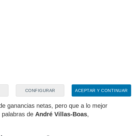
e Madrid recaudó un total de 32
 Samu Aghehowa
que nunca tuvo sitio en el
CONFIGURAR
ACEPTAR Y CONTINUAR
ablo Simeone
. Una operación que fue
de ganancias netas, pero que a lo mejor
s palabras de
André Villas-Boas
,