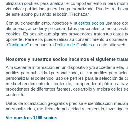
utilizarán cookies para analizar el comportamiento ni para most
con el Atlético d
visualizar publicidad general no personalizada. Puedes rechazar
de este abono pulsando el botón "Rechazar".
de los mejores g
Con su consentimiento, nosotros y
nuestros socios
usamos cooki
almacenar, acceder y procesar datos personales como su visita e
cookies. Es posible que algunos proveedores traten tus datos pe
El presidente del Oporto ha 
oponerte. Para ello, puede retirar su consentimiento u oponerse
ha hecho con todo el pase del 
"Configurar"
o en nuestra
Política de Cookies
en este sitio web.
Atlético de Madrid, y ha adv
Nosotros y nuestros socios hacemos el siguiente trata
conversaciones con otros clu
Almacenar la información en un dispositivo y/o acceder a ella, 
perfiles para publicidad personalizada, utilizar perfiles para sele
personalizar el contenido, uso de perfiles para la selección de c
medir el rendimiento del contenido, comprender al público a tra
procedentes de diferentes fuentes, desarrollo y mejora de los se
contenido.
Datos de localización geográfica precisa e identificación mediant
personalizados, medición de publicidad y contenido, investigació
Ver nuestros 1199 socios