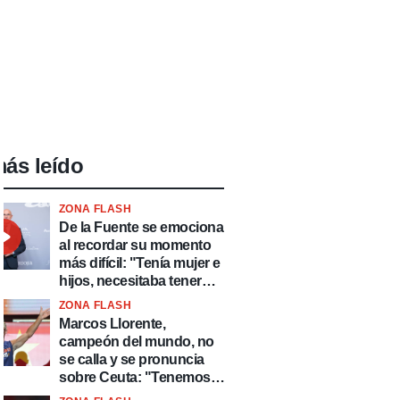
ás leído
ZONA FLASH
De la Fuente se emociona
al recordar su momento
más difícil: "Tenía mujer e
hijos, necesitaba tener
ingresos y volver al
ZONA FLASH
fútbol"
Marcos Llorente,
campeón del mundo, no
se calla y se pronuncia
sobre Ceuta: "Tenemos
que defender nuestro