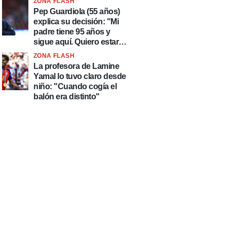
ZONA FLASH
país de delincuentes"
Pep Guardiola (55 años)
explica su decisión: "Mi
padre tiene 95 años y
sigue aquí. Quiero estar
más tiempo con él"
ZONA FLASH
La profesora de Lamine
Yamal lo tuvo claro desde
niño: "Cuando cogía el
balón era distinto"