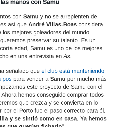
a las manos con Samu
entos con
Samu
y no se arrepienten de
o es así que
André Villas-Boas
considera
e los mejores goleadores del mundo.
 queremos preservar su talento. Es un
 corta edad, Samu es uno de los mejores
icho en una entrevista en
As
.
ha señalado que
el club está manteniendo
uipos
para vender a
Samu
por mucho más
Empezamos este proyecto de Samu con el
/50. Ahora hemos conseguido comprar todos
eremos que crezca y se convierta en lo
por el Porto fue el paso correcto para él.
ilia y se sintió como en casa. Ya hemos
es que querían ficharlo
".