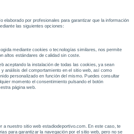
Mundial 2030
Lamine Yamal
Luis de la Fuente
Rodri
Rafa
o elaborado por profesionales para garantizar que la información
Fútbol
Motor
Tenis
Baloncest
ediante las siguientes opciones:
Motociclismo
ACB
Portadas
Laliga Hypermotion
Juegos Olímpicos
UEF
Tem
MotoGP
Resultados
Clasificación
Res
Dep
Euroliga
Opinión
Juegos Olímpicos de Invierno
AD Ceuta
Albacete
Cop
ecogida mediante cookies o tecnologías similares, nos permite
on altos estándares de calidad sin coste.
Burgos
Cádiz CF
Res
eb aceptando la instalación de todas las cookies, ya sean
CD Castellón
Celta Fortuna
Mun
 y análisis del comportamiento en el sitio web, así como
Córdoba CF
Eibar
Res
ntenido personalizado en función del mismo. Puedes consultar
alquier momento el consentimiento pulsando el botón
CD Eldense
FC Andorra
Fút
uestra página web.
Girona
Granada CF
Pre
Las Palmas
Leganés
Ser
Mallorca
Oviedo
Fic
Real Sociedad B
Real Valladolid
D
Sel
Sabadell
Real Sporting
r a nuestro sitio web estadiodeportivo.com. En este caso, te
Mun
 arrepiente del acuerdo
as para garantizar la navegación por el sitio web, pero no se
Tenerife
UD Almería