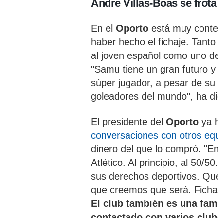
André Villas-Boas se frot
En el
Oporto
está muy cont
haber hecho el fichaje. Tant
al joven español como uno d
"Samu tiene un gran futuro y
súper jugador, a pesar de su
goleadores del mundo", ha d
El presidente del
Oporto
ya 
conversaciones con otros eq
dinero del que lo compró. "
Atlético. Al principio, al 50
sus derechos deportivos. Qu
que creemos que será. Fichar 
El club también es una fam
contactado con varios club