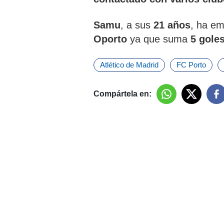
Samu
, a sus
21 años
, ha em
Oporto
ya que suma
5 goles
Atlético de Madrid
FC Porto
Compártela en: