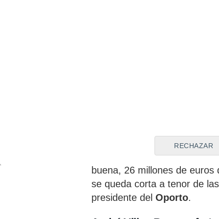
De este modo,
el Atlético d
millones de euros por un
RECHAZAR
equipo que entrena
Diego P
buena, 26 millones de euros 
se queda corta a tenor de la
presidente del
Oporto
.