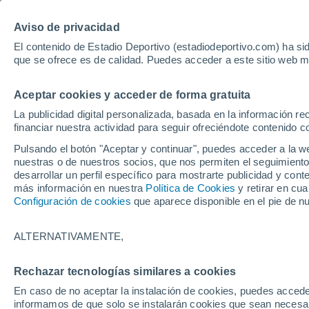
Hoy:
Yan Diomande
Aviso de privacidad
El contenido de Estadio Deportivo (estadiodeportivo.com) ha sid
que se ofrece es de calidad. Puedes acceder a este sitio web m
Laliga EA Sports
Padel
Clasificación
Resultados
Ciclismo
Aceptar cookies y acceder de forma gratuita
UFC
Alavés
Athletic Club de Bilbao
La publicidad digital personalizada, basada en la información r
financiar nuestra actividad para seguir ofreciéndote contenido c
Atlético de Madrid
FC Barcelona
Pulsando el botón "Aceptar y continuar", puedes acceder a la w
Real Betis
Celta de Vigo
nuestras o de nuestros socios, que nos permiten el seguimiento
Deportivo de A Coruña
Elche
desarrollar un perfil específico para mostrarte publicidad y co
más información en nuestra
Política de Cookies
y retirar en cu
Espanyol
Getafe
Configuración de cookies
que aparece disponible en el pie de n
Levante UD
Málaga CF
Osasuna
Racing de Santander
ALTERNATIVAMENTE,
Rayo Vallecano
Real Madrid
Real Sociedad
Sevilla FC
Rechazar tecnologías similares a cookies
HOME
FÚTBOL
ATLÉTICO DE MADRI
Valencia CF
Villarreal CF
En caso de no aceptar la instalación de cookies, puedes accede
Villas-Boas no se
informamos de que solo se instalarán cookies que sean necesari